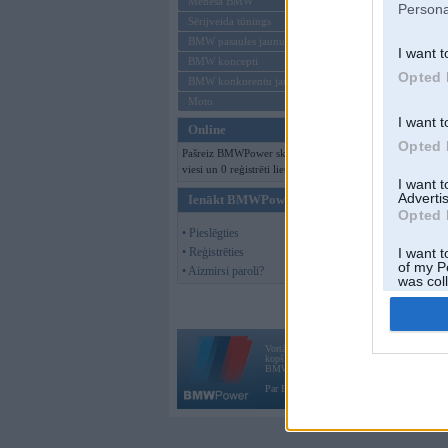
Offline
Mēneša BMW
Persona
Sērijveida tūnings
BMW pasaules jaunumi
I want t
BMW koncepti
Opted 
BMW konkurentu jaunumi
Moto
I want t
Online
Opted 
Pašreiz BMWPower skatās 203
viesi un 0 reģistrēti lietotāji.
I want 
Advertis
Ienākt BMWPower
Opted 
• Pieslēgties
• Reģistrēties
I want t
of my P
• Aizmirsi paroli?
was col
Opted 
Vortāls BMWPower.lv darbojas
kopš 2002. gada 14. maija. Tas nav auto klubs
BMW AG.
Par BMWPower
|
Kontakti
|
Reklāma