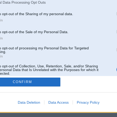
Pēdējie ziņojumi forumā
l Data Processing Opt Outs
[
]
Lietotāja Cumpars galerijas
[
]
o opt-out of the Sharing of my personal data.
In
o opt-out of the Sale of my Personal Data.
In
to opt-out of processing my Personal Data for Targeted
ing.
In
o opt-out of Collection, Use, Retention, Sale, and/or Sharing
ersonal Data that Is Unrelated with the Purposes for which it
lected.
Out
CONFIRM
 un nav saistīts ar
Galvena
|
Forums
|
Galerijas
|
Reģistrācija
|
Lietotaāji
|
Meklētājs
|
Reklā
Data Deletion
Data Access
Privacy Policy