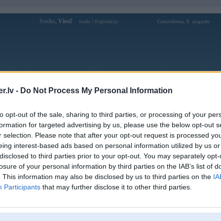
Sveiks,
Viesi!
|
Ceturtdiena, 6. augusts
Ienākt
Reģistrācija
Forums
Galerijas
Reģistrācija
Lietotāji
Meklētājs
.lv -
Do Not Process My Personal Information
Lietotāja Cumpars profils
to opt-out of the sale, sharing to third parties, or processing of your per
formation for targeted advertising by us, please use the below opt-out s
Pēdējo reizi manīts: 04. Aug 2026, 23:40
r selection. Please note that after your opt-out request is processed y
eing interest-based ads based on personal information utilized by us or
Lietotājvārds:
Cumpars
balstītājs
disclosed to third parties prior to your opt-out. You may separately opt-
Pilsēta:
Rīga
losure of your personal information by third parties on the IAB’s list of
Braucu ar:
KK-555
. This information may also be disclosed by us to third parties on the
IA
Nodarbošanās:
Ir
Participants
that may further disclose it to other third parties.
Intereses:
BMW, Cope, Hokejs
Ziņojumi forumā:
7000