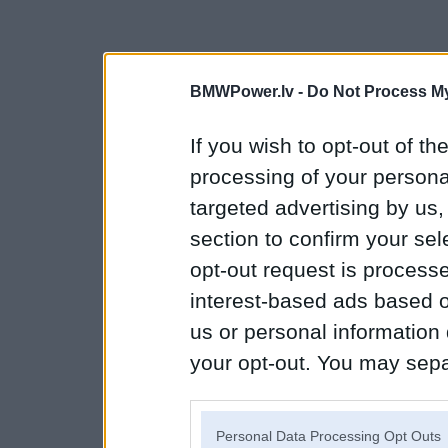
BMWPower.lv -
Do Not Process My
If you wish to opt-out of the
processing of your personal
targeted advertising by us
section to confirm your sel
opt-out request is proces
interest-based ads based o
us or personal information d
your opt-out. You may separ
disclosure of your personal
IAB’s list of downstream pa
Personal Data Processing Opt Outs