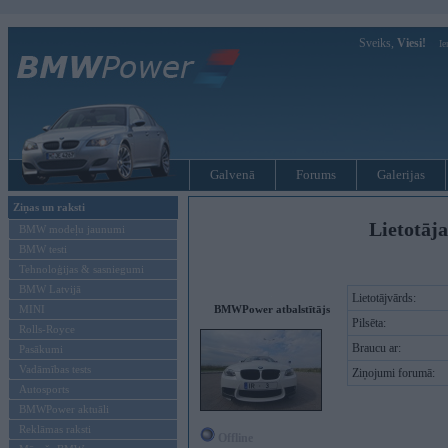
Sveiks,
Viesi!
Ie
Galvenā
Forums
Galerijas
Ziņas un raksti
Lietotāja
BMW modeļu jaunumi
BMW testi
Tehnoloģijas & sasniegumi
BMW Latvijā
Lietotājvārds:
MINI
BMWPower atbalstītājs
Pilsēta:
Rolls-Royce
Braucu ar:
Pasākumi
Vadāmības tests
Ziņojumi forumā:
Autosports
BMWPower aktuāli
Reklāmas raksti
Offline