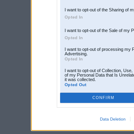
also be disclosed by us to 
I want to opt-out of the Sharing of 
Downstream Participants
th
Opted In
third parties.
I want to opt-out of the Sale of my 
Opted In
I want to opt-out of processing my 
Advertising.
Opted In
I want to opt-out of Collection, Use
of my Personal Data that Is Unrelat
it was collected.
Opted Out
CONFIRM
Data Deletion