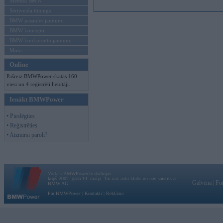
Mēneša BMW
Sērijveida tūnings
BMW pasaules jaunumi
BMW koncepti
BMW konkurentu jaunumi
Moto
Online
Pašreiz BMWPower skatās 160
viesi un 4 reģistrēti lietotāji.
Ienākt BMWPower
• Pieslēgties
• Reģistrēties
• Aizmirsi paroli?
Vortāls BMWPower.lv darbojas
kopš 2002. gada 14. maija. Tas nav auto klubs un nav saistīts ar
Galvena
|
Fo
BMW AG.
Par BMWPower
|
Kontakti
|
Reklāma