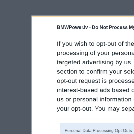
BMWPower.lv -
Do Not Process My
If you wish to opt-out of the
processing of your personal
targeted advertising by us
section to confirm your sel
opt-out request is proces
interest-based ads based o
us or personal information d
your opt-out. You may separ
disclosure of your personal
IAB’s list of downstream pa
Personal Data Processing Opt Outs