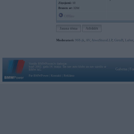
Ziņojumi:
10
Braucu ar:
320d
Offline
Jauna tēma
Atbildēt
Moderatori:
968-jk
,
AV
,
AiwaShuraLLP
,
GirtzB
,
Lafter
Vortāls BMWPower.lv darbojas
kopš 2002. gada 14. maija. Tas nav auto klubs un nav saistīts ar
Galvena
|
Fo
BMW AG.
Par BMWPower
|
Kontakti
|
Reklāma