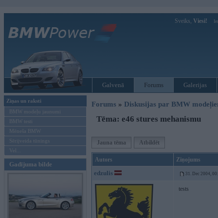
Sveiks,
Viesi!
Ie
Galvenā
Forums
Galerijas
Ziņas un raksti
Forums
»
Diskusijas par BMW modeļi
BMW modeļu jaunumi
Tēma: e46 stures mehanismu
BMW testi
Mēneša BMW
Sērijveida tūnings
Jauna tēma
Atbildēt
Vel...
Autors
Ziņojums
Gadījuma bilde
edzulis
31. Dec 2004, 00
tests