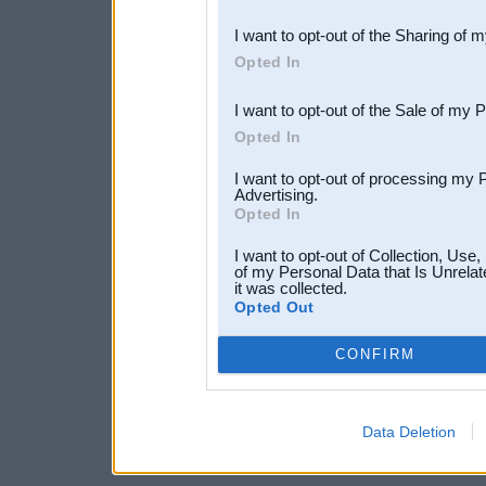
also be disclosed by us to 
I want to opt-out of the Sharing of 
Downstream Participants
th
Opted In
third parties.
I want to opt-out of the Sale of my 
Opted In
I want to opt-out of processing my 
Advertising.
Opted In
I want to opt-out of Collection, Use
of my Personal Data that Is Unrelat
it was collected.
Opted Out
CONFIRM
Data Deletion