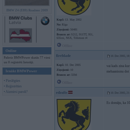
BMW Z4 (E89) Roadster 2009
Kopš:
13. May 2002
No:
Rīga
Ziņojumi:
56481
Braucu ar:
S212, 911TT, 951,
635csi, NSX, Tillotson t4
Offline
Online
fireblade
10. Dec 2005, 18
Pašreiz BMWPower skatās 77 viesi
un 0 reģistrēti lietotāji.
Kopš:
10. Dec 2005
vai kads zina ku
Ziņojumi:
10
Ienākt BMWPower
mehaanismu dot re
Braucu ar:
320d
• Pieslēgties
Offline
• Reģistrēties
• Aizmirsi paroli?
edzulis
10. Dec 2005, 21
Es domāju, ka 10