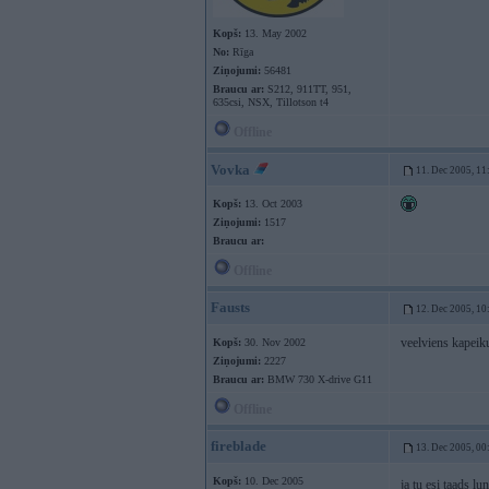
Kopš:
13. May 2002
No:
Rīga
Ziņojumi:
56481
Braucu ar:
S212, 911TT, 951,
635csi, NSX, Tillotson t4
Offline
Vovka
11. Dec 2005, 11
Kopš:
13. Oct 2003
Ziņojumi:
1517
Braucu ar:
Offline
Fausts
12. Dec 2005, 10
veelviens kapeiku
Kopš:
30. Nov 2002
Ziņojumi:
2227
Braucu ar:
BMW 730 X-drive G11
Offline
fireblade
13. Dec 2005, 00
Kopš:
10. Dec 2005
ja tu esi taads l