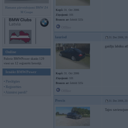
Hamann pārveidojumi BMW Z4
Kopš:
31. Oct 2006
M Coupe
Ziņojumi:
101
Braucu ar:
šobrīd 325i
Offline
laurisd
31. Dec 2006, 19
gaidīju labāku atb
Online
Pašreiz BMWPower skatās 129
viesi un 12 reģistrēti lietotāji.
Ienākt BMWPower
Kopš:
31. Oct 2006
Ziņojumi:
101
• Pieslēgties
Braucu ar:
šobrīd 325i
• Reģistrēties
Offline
• Aizmirsi paroli?
Peecis
31. Dec 2006, 23
Tajos savienojumo