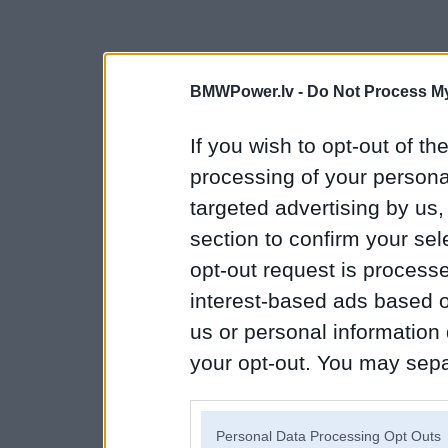
BMWPower.lv -
Do Not Process My
If you wish to opt-out of the
processing of your personal
targeted advertising by us
section to confirm your sel
opt-out request is proces
interest-based ads based o
us or personal information d
your opt-out. You may separ
disclosure of your personal
IAB’s list of downstream pa
Personal Data Processing Opt Outs