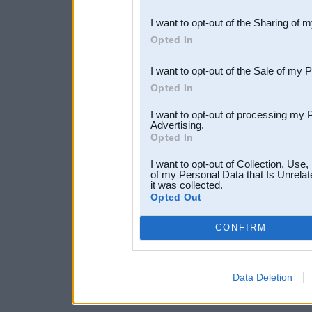
also be disclosed by us to 
I want to opt-out of the Sharing of 
Downstream Participants
th
Opted In
third parties.
I want to opt-out of the Sale of my 
Opted In
I want to opt-out of processing my 
Advertising.
Opted In
I want to opt-out of Collection, Use
of my Personal Data that Is Unrelat
it was collected.
Opted Out
CONFIRM
Data Deletion