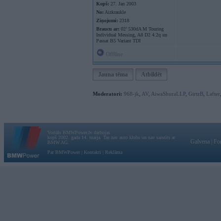
Kopš:
27. Jan 2003
No:
Aizkraukle
Ziņojumi:
2318
Braucu ar:
02’ 530dA M Touring
Individual Messing, A8 D2 4.2q un
Passat B5 Variant TDI
Offline
Jauna tēma
Atbildēt
Moderatori:
968-jk
,
AV
,
AiwaShuraLLP
,
GirtzB
,
Lafter
Vortāls BMWPower.lv darbojas
kopš 2002. gada 14. maija. Tas nav auto klubs un nav saistīts ar
Galvena
|
Fo
BMW AG.
Par BMWPower
|
Kontakti
|
Reklāma