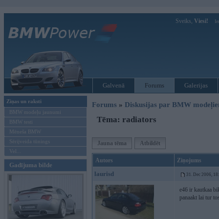
Sveiks,
Viesi!
Ie
Galvenā
Forums
Galerijas
Ziņas un raksti
Forums
»
Diskusijas par BMW modeļi
BMW modeļu jaunumi
Tēma: radiators
BMW testi
Mēneša BMW
Sērijveida tūnings
Jauna tēma
Atbildēt
Vel...
Autors
Ziņojums
Gadījuma bilde
laurisd
31. Dec 2006, 18
e46 ir kautkaa b
panaakt lai tur t