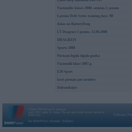
Lada starp mašīnām iekš 333
Nacionālās klases 2008. sezonas 1. posms
Latvian Drift Series training days '08
dažas no BatteryDrag
LT Dragrace 1 posms, 12.04.2008
DRAGREIS
Sports 2008
Pavisam legāla žiguļu gonka
Nacionālā klase 2007.g.
E30 Sport
kurš pirmais pie sarmītes
Dabraukājos
Vortāls BMWPower.lv darbojas
kopš 2002. gada 14. maija. Tas nav auto klubs un nav saistīts ar
Galvena
|
Fo
BMW AG.
Par BMWPower
|
Kontakti
|
Reklāma