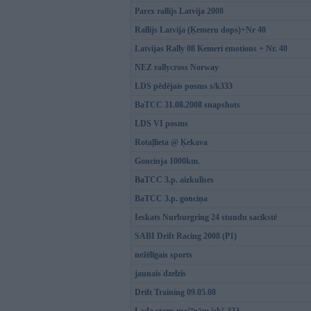
Parex rallijs Latvija 2008
Rallijs Latvija (Ķemeru dops)+Nr 40
Latvijas Rally 08 Kemeri emotions + Nr. 40
NEZ rallycross Norway
LDS pēdējais posms s/k333
BaTCC 31.08.2008 snapshots
LDS VI posms
Rotaļlieta @ Ķekava
Goncinja 1000km.
BaTCC 3.p. aizkulises
BaTCC 3.p. gonciņa
Ieskats Nurburgring 24 stundu sacīkstē
SABI Drift Racing 2008 (P1)
nežēlīgais sports
jaunais dzelzis
Drift Training 09.05.08