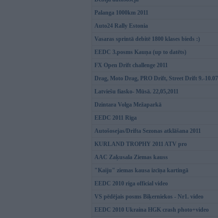
Palanga 1000km 2011
Auto24 Rally Estonia
Vasaras sprintā debitē 1800 klases bieds :)
EEDC 3.posms Kauņa (up to datēts)
FX Open Drift challenge 2011
Drag, Moto Drag, PRO Drift, Street Drift 9.-10.07
Latviešu fiasko- Mūsā. 22,05,2011
Dzintara Volga Mežaparkā
EEDC 2011 Rīga
Autošosejas/Drifta Sezonas atklāšana 2011
KURLAND TROPHY 2011 ATV pro
AAC Zaķusala Ziemas kauss
"Kaiju" ziemas kausa izcīņa kartingā
EEDC 2010 riga official video
VS pēdējais posms Biķerniekos - Nr1. video
EEDC 2010 Ukraina HGK crash photo+video