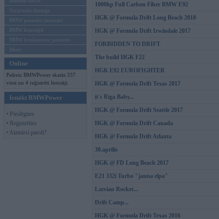
Mēneša BMW
1000hp Full Carbon Fiber BMW E92
Sērijveida tūnings
HGK @ Formula Drift Long Beach 2018
BMW pasaules jaunumi
BMW koncepti
HGK @ Formula Drift Irwindale 2017
BMW konkurentu jaunumi
FORBIDDEN TO DRIFT
Moto
The build HGK F22
Online
HGK E92 EUROFIGHTER
Pašreiz BMWPower skatās 337
viesi un 4 reģistrēti lietotāji.
HGK @ Formula Drift Texas 2017
it's Riga Baby...
Ienākt BMWPower
HGK @ Formula Drift Seattle 2017
• Pieslēgties
• Reģistrēties
HGK @ Formula Drift Canada
• Aizmirsi paroli?
HGK @ Formula Drift Atlanta
30.aprīlis
HGK @ FD Long Beach 2017
E21 332i Turbo "jauna elpa"
Latvian Rocket...
Drift Camp...
HGK @ Formula Drift Texas 2016