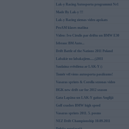
Lak-y Racing Autosporta programmā Nr1
Made By Lak-y !!!
Lak-y Racing ziemas video apskats
ProAM klases mašīna
Video: Ivo Cīrulis par driftu un BMW E30
Iebrauc BM Auto...
Drift Battle of the Nations 2011 Poland
Labakie no labakajiem.....;)2011
Saulaina svētdiena ar LAK-Y (:
Tomēr vēl viens autosporta pasākums!
Vasaras sprints & Corolla sezonas video
HGK new drift car for 2012 season
Gata Lapāna un LAK-Y gaitas Anglijā
Golf crashes BMW high speed
Vasaras sprints 2011. 5. posms
NEZ Drift Championship 10.09.2011
Debija autošosejā