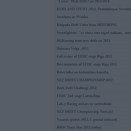
"Croco" HGK Drift Car 2013/2014
KURLAND STUNT 2013, Ziemeļeiropas Streetbike
Sestdiena ar JVanku
Klaipeda Drift Video from MOTORING
Stuntfighters- "uz viena rata tagad mākam... mā
HGKracing team new drift car 2013
Dzintara Volga -2013
Full review of EEDC stage Riga 2012
Best moments of EEDC stage Riga 2012
Brīvā laika un komentāru kapsēta.
NEZ DRIFT CHAMPIONSHIP 2012
Rock Drift Challenge 2012
EEDC 2nd stage Latvia,Riga
Lak-y Racing atskats uz sacensībām
NEZ DRIFT Chempionship Norway!
Vasaras sprints 2012, 1. posma onboard
BMW Track Day 2012 (video)