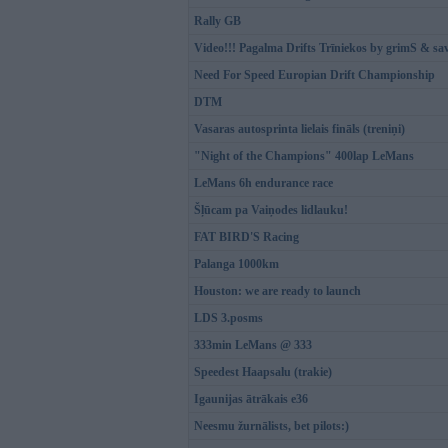
Rally GB
Video!!! Pagalma Drifts Trīniekos by grimS & sav
Need For Speed Europian Drift Championship
DTM
Vasaras autosprinta lielais fināls (treniņi)
"Night of the Champions" 400lap LeMans
LeMans 6h endurance race
Šļūcam pa Vaiņodes lidlauku!
FAT BIRD'S Racing
Palanga 1000km
Houston: we are ready to launch
LDS 3.posms
333min LeMans @ 333
Speedest Haapsalu (trakie)
Igaunijas ātrākais e36
Neesmu žurnālists, bet pilots:)