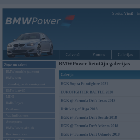
Sveiks,
Viesi!
Ie
Galvenā
Forums
Galerijas
BMWPower lietotāju galerijas
Ziņas un raksti
BMW modeļu jaunumi
Galerija
BMW testi
HGK Supra Eurofighter 2021
Tehnoloģijas & sasniegumi
BMW Latvijā
EUROFIGHTER BATTLE 2020
MINI
HGK @ Formula Drift Texas 2018
Rolls-Royce
Drift king of Riga 2018
Pasākumi
Vadāmības tests
HGK @ Formula Drift Seattle 2018
Autosports
HGK @ Formula Drift Atlanta 2018
BMWPower aktuāli
Reklāmas raksti
HGK @ Formula Drift Orlando 2018