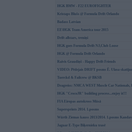
HGK BMW - F22 EUROFIGHTER
Kristaps Blušs @ Formula Drift Orlando
Badass Latvian
EE\HGK Team America tour 2015
Drift allstars, treniņi
HGK goes Formula Drift NJ,Club Loose
HGK @ Formula Drift Orlando
Raivis Graudiņš - Happy Drift Friends
VIDEO: Pēdejais DRIFT posms Ē. Ulasa skatīj
Tuerckd & Failcrew @ BKSB
Dragreiss: NMCA WEST Muscle Car Nationals, 
HGK "CrocoJR" building process...enjoy it!!!
FIA Eiropas autokross Mūsā
Supersprints 2014. 1.posms
Würth Ziemas kauss 2013/2014. 1.posms Kanda
Jaguar E-Type Biķernieku trasē