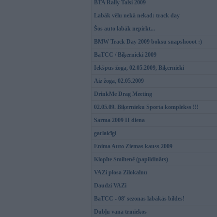
BTA Rally Talsi 2009
Labāk vēlu nekā nekad: track day
Šos auto labāk nepirkt...
BMW Track Day 2009 boksu snapshooot :)
BaTCC / Biķernieki 2009
Iekšpus žoga, 02.05.2009, Biķernieki
Aiz žoga, 02.05.2009
DrinkMe Drag Meeting
02.05.09. Biķernieku Sporta komplekss !!!
Sarma 2009 II diena
garlaicīgi
Enima Auto Ziemas kauss 2009
Klopīte Smiltenē (papildināts)
VAZi plosa Zilokalnu
Daudzi VAZi
BaTCC - 08' sezonas labākās bildes!
Dubļu vana trīniekos