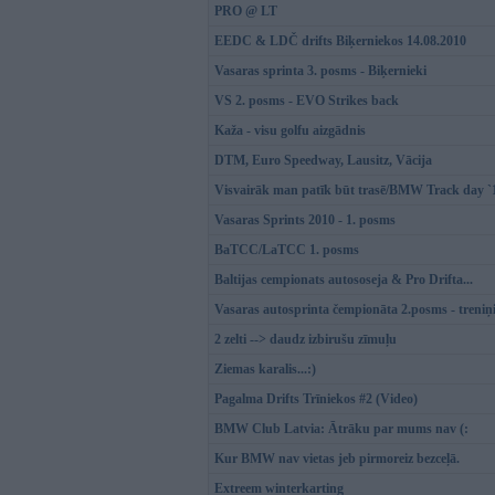
PRO @ LT
EEDC & LDČ drifts Biķerniekos 14.08.2010
Vasaras sprinta 3. posms - Biķernieki
VS 2. posms - EVO Strikes back
Kaža - visu golfu aizgādnis
DTM, Euro Speedway, Lausitz, Vācija
Visvairāk man patīk būt trasē/BMW Track day `
Vasaras Sprints 2010 - 1. posms
BaTCC/LaTCC 1. posms
Baltijas cempionats autososeja & Pro Drifta...
Vasaras autosprinta čempionāta 2.posms - treniņ
2 zelti --> daudz izbirušu zīmuļu
Ziemas karalis...:)
Pagalma Drifts Trīniekos #2 (Video)
BMW Club Latvia: Ātrāku par mums nav (:
Kur BMW nav vietas jeb pirmoreiz bezceļā.
Extreem winterkarting