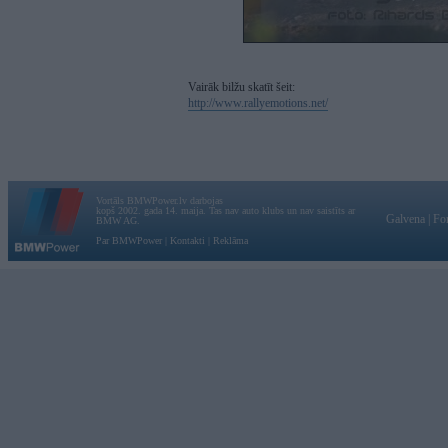
Vairāk bilžu skatīt šeit:
http://www.rallyemotions.net/
Vortāls BMWPower.lv darbojas
kopš 2002. gada 14. maija. Tas nav auto klubs un nav saistīts ar
Galvena
|
Fo
BMW AG.
Par BMWPower
|
Kontakti
|
Reklāma