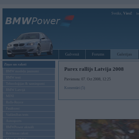
Sveiks,
Viesi!
Ie
Galvenā
Forums
Galerijas
Ziņas un raksti
Parex rallijs Latvija 2008
BMW modeļu jaunumi
BMW testi
Pievienota: 07. Oct 2008, 12:25
Tehnoloģijas & sasniegumi
Komentāri (5)
BMW Latvijā
MINI
Rolls-Royce
Pasākumi
Vadāmības tests
Autosports
BMWPower aktuāli
Reklāmas raksti