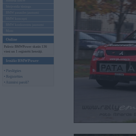
Mēneša BMW
Sērijveida tūnings
BMW pasaules jaunumi
BMW koncepti
BMW konkurentu jaunumi
Moto
Online
Pašreiz BMWPower skatās 136
viesi un 1 reģistrēti lietotāji.
Ienākt BMWPower
• Pieslēgties
• Reģistrēties
• Aizmirsi paroli?