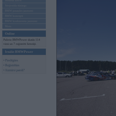
Mēneša BMW
Sērijveida tūnings
BMW pasaules jaunumi
BMW koncepti
BMW konkurentu jaunumi
Moto
Online
Pašreiz BMWPower skatās 114
viesi un 7 reģistrēti lietotāji.
Ienākt BMWPower
• Pieslēgties
• Reģistrēties
• Aizmirsi paroli?