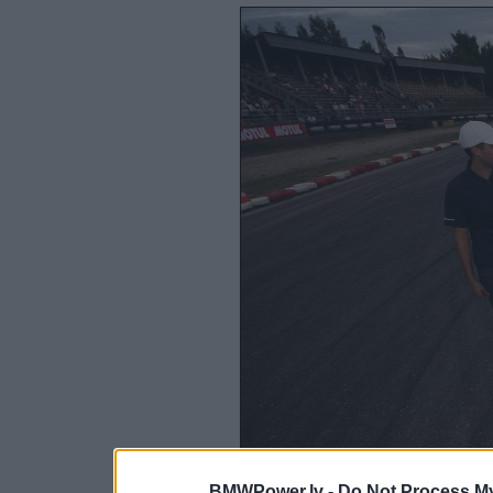
BMWPower.lv -
Do Not Process My