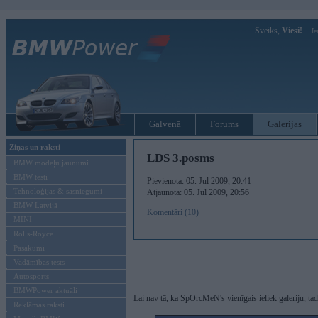
Sveiks,
Viesi!
Ie
Galvenā
Forums
Galerijas
Ziņas un raksti
LDS 3.posms
BMW modeļu jaunumi
BMW testi
Pievienota: 05. Jul 2009, 20:41
Tehnoloģijas & sasniegumi
Atjaunota: 05. Jul 2009, 20:56
BMW Latvijā
Komentāri (10)
MINI
Rolls-Royce
Pasākumi
Vadāmības tests
Autosports
BMWPower aktuāli
Lai nav tā, ka SpOrcMeN's vienīgais ieliek galeriju, ta
Reklāmas raksti