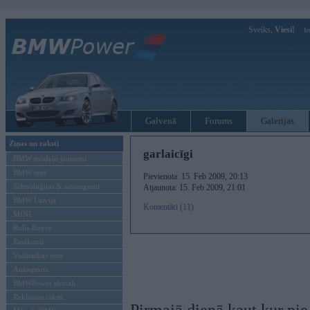
Sveiks,
Viesi!
Ie
Galvenā
Forums
Galerijas
Ziņas un raksti
garlaicīgi
BMW modeļu jaunumi
BMW testi
Pievienota: 15. Feb 2009, 20:13
Tehnoloģijas & sasniegumi
Atjaunota: 15. Feb 2009, 21:01
BMW Latvijā
Komentāri (11)
MINI
Rolls-Royce
Pasākumi
Vadāmības tests
Autosports
BMWPower aktuāli
Reklāmas raksti