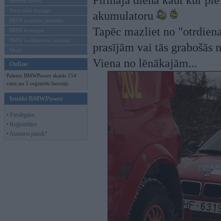
Pirmajā dienā kaut kur pie
Mēneša BMW
Sērijveida tūnings
akumulatoru
BMW pasaules jaunumi
Tapēc mazliet no "otrdienas
BMW koncepti
BMW konkurentu jaunumi
prasījām vai tās grabošās 
Moto
Viena no lēnākajām...
Online
Pašreiz BMWPower skatās 154
viesi un 5 reģistrēti lietotāji.
Ienākt BMWPower
• Pieslēgties
• Reģistrēties
• Aizmirsi paroli?