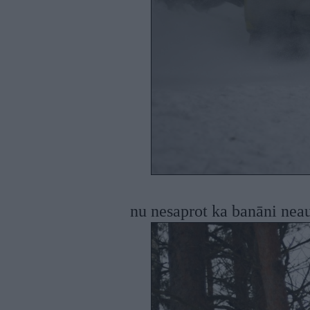
nu nesaprot ka banāni nea