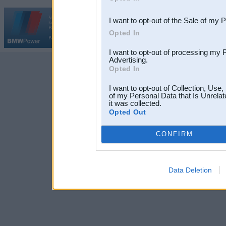
third parties.
Vortāls BMWPower.lv darbojas
I want to opt-out of the Sale of my 
kopš 2002. gada 14. maija. Tas nav auto klubs un nav saistīts ar
Galvena
|
Fo
BMW AG.
Opted In
Par BMWPower
|
Kontakti
|
Reklāma
I want to opt-out of processing my 
Advertising.
Opted In
I want to opt-out of Collection, Use
of my Personal Data that Is Unrelat
it was collected.
Opted Out
CONFIRM
Data Deletion