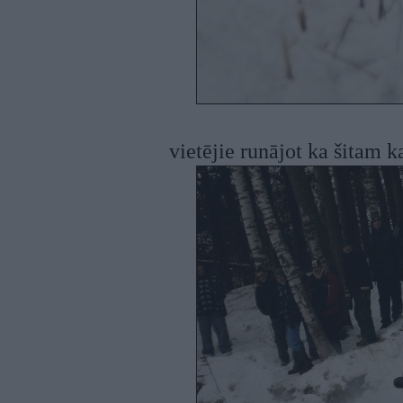
vietējie runājot ka šitam k