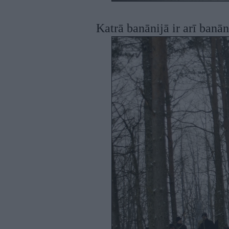
Katrā banānijā ir arī banā