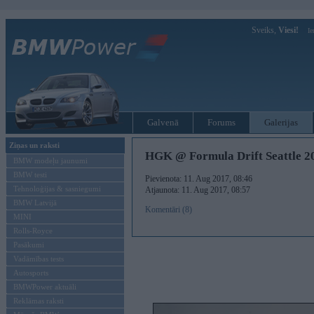
Sveiks,
Viesi!
Ie
Galvenā
Forums
Galerijas
Ziņas un raksti
HGK @ Formula Drift Seattle 2
BMW modeļu jaunumi
BMW testi
Pievienota: 11. Aug 2017, 08:46
Tehnoloģijas & sasniegumi
Atjaunota: 11. Aug 2017, 08:57
BMW Latvijā
Komentāri (8)
MINI
Rolls-Royce
Pasākumi
Vadāmības tests
Autosports
BMWPower aktuāli
Reklāmas raksti