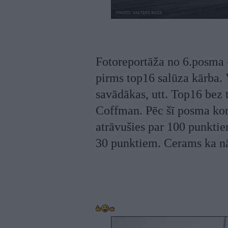
Fotoreportāža no 6.posma - 
pirms top16 salūza kārba. V
savādākas, utt. Top16 bez 
Coffman. Pēc šī posma kom
atrāvušies par 100 punktiem
30 punktiem. Cerams ka n