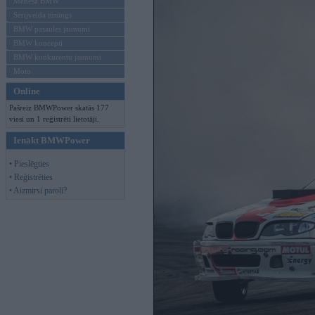
Mēneša BMW
Sērijveida tūnings
BMW pasaules jaunumi
BMW koncepti
BMW konkurentu jaunumi
Moto
Online
Pašreiz BMWPower skatās 177
viesi un 1 reģistrēti lietotāji.
Ienākt BMWPower
• Pieslēgties
• Reģistrēties
• Aizmirsi paroli?