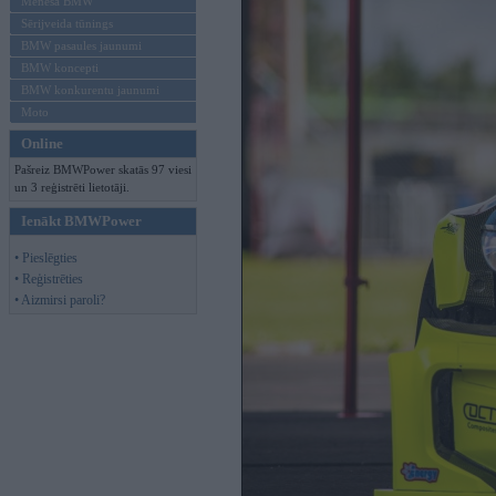
Mēneša BMW
Sērijveida tūnings
BMW pasaules jaunumi
BMW koncepti
BMW konkurentu jaunumi
Moto
Online
Pašreiz BMWPower skatās 97 viesi
un 3 reģistrēti lietotāji.
Ienākt BMWPower
• Pieslēgties
• Reģistrēties
• Aizmirsi paroli?