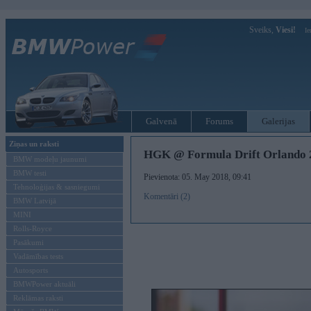
Sveiks,
Viesi!
Ie
Galvenā
Forums
Galerijas
Ziņas un raksti
HGK @ Formula Drift Orlando 
BMW modeļu jaunumi
BMW testi
Pievienota: 05. May 2018, 09:41
Tehnoloģijas & sasniegumi
Komentāri (2)
BMW Latvijā
MINI
Rolls-Royce
Pasākumi
Vadāmības tests
Autosports
BMWPower aktuāli
Reklāmas raksti