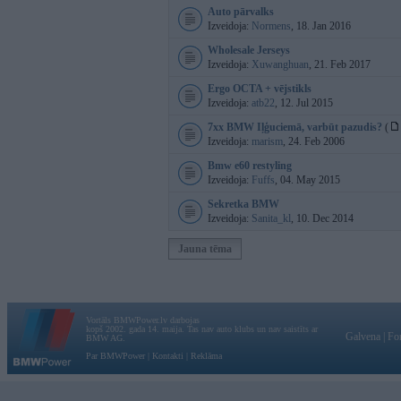
Auto pārvalks
Izveidoja:
Normens
, 18. Jan 2016
Wholesale Jerseys
Izveidoja:
Xuwanghuan
, 21. Feb 2017
Ergo OCTA + vējstikls
Izveidoja:
atb22
, 12. Jul 2015
7xx BMW Iļģuciemā, varbūt pazudis?
(
Izveidoja:
marism
, 24. Feb 2006
Bmw e60 restyling
Izveidoja:
Fuffs
, 04. May 2015
Sekretka BMW
Izveidoja:
Sanita_kl
, 10. Dec 2014
Jauna tēma
Vortāls BMWPower.lv darbojas
kopš 2002. gada 14. maija. Tas nav auto klubs un nav saistīts ar
Galvena
|
Fo
BMW AG.
Par BMWPower
|
Kontakti
|
Reklāma