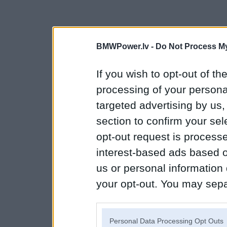
BMWPower.lv -
Do Not Process My
If you wish to opt-out of the
processing of your personal
targeted advertising by us
section to confirm your sel
opt-out request is proces
interest-based ads based o
us or personal information d
your opt-out. You may separ
disclosure of your personal
IAB’s list of downstream pa
Personal Data Processing Opt Outs