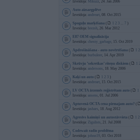
Izveidoja:
Mikuzz
, 24. Jan 2006
Auto aizsargplēve
Izveidoja:
andreart
, 08. Oct 2015
Spoguļu marķēšana
(
1
2
3
...
7
)
Izveidoja:
brezsh
, 26. Mar 2012
E87 OEM signalizācija
Izveidoja:
cheezy_garbage
, 15. Oct 2019
Apdrošināšana - auto novērtēšana
(
1
2
Izveidoja:
burbuleee
, 14. Apr 2019
Skrūvju ’sekretkas’ riteņu diskiem
(
1
Izveidoja:
andersons
, 18. May 2006
Kaķi un auto
(
1
2
3
)
Izveidoja:
andreart
, 15. Oct 2015
LV OCTA ārzemēs reģistrētam auto
(
1
Izveidoja:
ansens
, 01. Jul 2006
Aptuvenā OCTA cena pirmajam auto?
(
Izveidoja:
jashars
, 18. Aug 2012
Agresīvs kaimiņš un autostāvvieta
(
1
2
Izveidoja:
Zigulists
, 21. Jul 2008
Codewait radio problēma
Izveidoja:
johnn19
, 03. Oct 2018