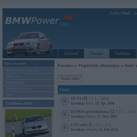
Sveiks,
Viesi!
Ie
Galvenā
Forums
Galerijas
Ziņas un raksti
Forums
»
Vispārējās diskusijas
»
Auto a
BMW modeļu jaunumi
BMW testi
Jauna tēma
Mēneša BMW
Sērijveida tūnings
Tēmas
Vel...
OCTA
(
1
2
3
...
248
)
Gadījuma bilde
Izveidoja:
Bron
, 25. Apr 2006
KASKO apdrošināšana
(
1
2
3
...
151
)
Izveidoja:
Marex
, 27. Nov 2003
CSN sodi
(
1
2
3
...
27
)
Izveidoja:
alfijs44
, 11. Feb 2014