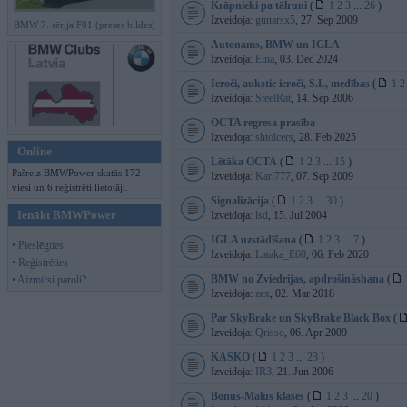
Krāpnieki pa tālruni
(
1
2
3
...
26
)
Izveidoja:
gunarsx5
, 27. Sep 2009
BMW 7. sērija F01 (preses bildes)
Autonams, BMW un IGLA
Izveidoja:
Elna
, 03. Dec 2024
Ieroči, aukstie ieroči, S.L, medības
(
1
2
Izveidoja:
SteelRat
, 14. Sep 2006
OCTA regresa prasība
Izveidoja:
shtolcers
, 28. Feb 2025
Online
Lētāka OCTA
(
1
2
3
...
15
)
Pašreiz BMWPower skatās 172
Izveidoja:
Karl777
, 07. Sep 2009
viesi un 6 reģistrēti lietotāji.
Signalizācija
(
1
2
3
...
30
)
Ienākt BMWPower
Izveidoja:
lsd
, 15. Jul 2004
IGLA uzstādīšana
(
1
2
3
...
7
)
• Pieslēgties
Izveidoja:
Lataka_E60
, 06. Feb 2020
• Reģistrēties
BMW no Zviedrijas, apdrošináshana
(
• Aizmirsi paroli?
Izveidoja:
zex
, 02. Mar 2018
Par SkyBrake un SkyBrake Black Box
(
Izveidoja:
Qrisso
, 06. Apr 2009
KASKO
(
1
2
3
...
23
)
Izveidoja:
IR3
, 21. Jun 2006
Bonus-Malus klases
(
1
2
3
...
20
)