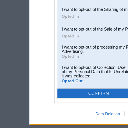
also be disclosed by us to 
I want to opt-out of the Sharing of 
Downstream Participants
th
Opted In
third parties.
I want to opt-out of the Sale of my 
Opted In
I want to opt-out of processing my 
Advertising.
Opted In
I want to opt-out of Collection, Use
of my Personal Data that Is Unrelat
it was collected.
Opted Out
CONFIRM
Data Deletion