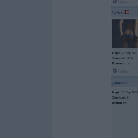
Offline
Lafter
Kopš:
23. Sep 2007
Ziņojumi:
28686
Braucu ar:
wv
Offline
gunarsx5
Kopš:
27. Sep 2009
Ziņojumi:
24
Braucu ar: