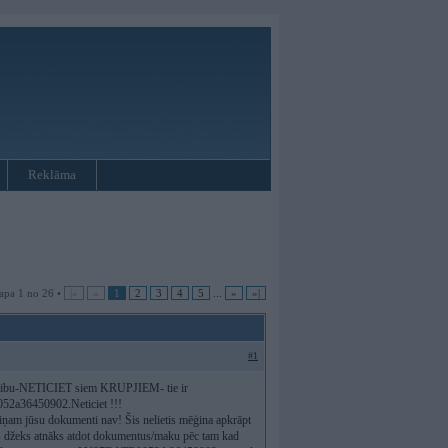
Reklāma
apa 1 no 26 •
|«
«
1
2
3
4
5
...
»
»|
#1
tlidzibu-NETICIET siem KRUPJIEM- tie ir
052a36450902.Neticiet !!!
ņam jūsu dokumenti nav! Šis nelietis mēģina apkrāpt
kāds džeks atnāks atdot dokumentus/maku pēc tam kad