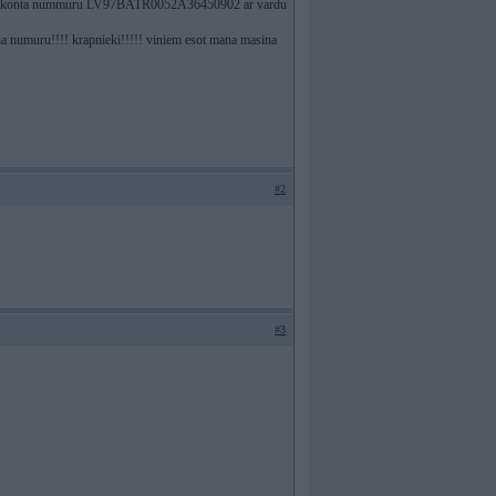
du uz konta nummuru LV97BATR0052A36450902 ar vardu
na numuru!!!! krapnieki!!!!! viniem esot mana masina
#2
#3