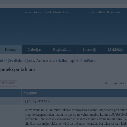
Sveiks,
Viesi!
|
Ceturtdiena, 6. augusts
Ienākt
Reģistrācija
Forums
Galerijas
Reģistrācija
Lietotāji
Meklētājs
pārējās diskusijas
»
Auto aizsardzība, apdrošināšana
nieki pa tālruni
Atbildēt
509 ziņojumi • L
Ziņojums
27. Sep 2009, 14:52
ja tev zvana no shi numura sakaraa ar nozagtas masinas atgriesanu pret a
krapnieki.neparskaitat naudu ne par ko uz veltas amelko kontu Lv97BATR0
Uzmanibu! Neticiet krievvalodīgam cilvēkam kas jums zvana no numura ! Vi
cilvēkus, sarunājot tikšanos, viņš uz tikšanos neieradās bet teica ka kaut 