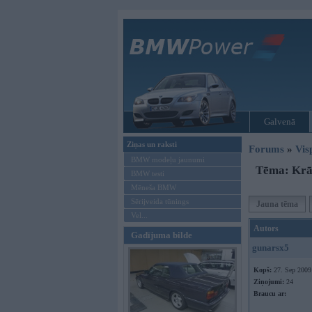
Galvenā
Ziņas un raksti
Forums
»
Vis
BMW modeļu jaunumi
Tēma: Krāp
BMW testi
Mēneša BMW
Sērijveida tūnings
Jauna tēma
Vel...
Autors
Gadījuma bilde
gunarsx5
Kopš:
27. Sep 2009
Ziņojumi:
24
Braucu ar: