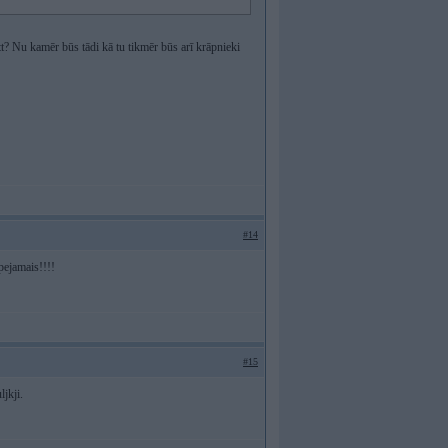
tt? Nu kamēr būs tādi kā tu tikmēr būs arī krāpnieki
#14
spejamais!!!!
#15
jkji.