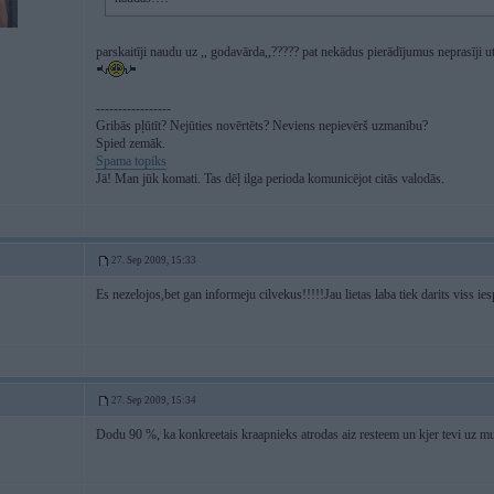
parskaitīji naudu uz ,, godavārda,,????? pat nekādus pierādījumus neprasīji u
-----------------
Gribās pļūtīt? Nejūties novērtēts? Neviens nepievērš uzmanību?
Spied zemāk.
Spama topiks
Jā! Man jūk komati. Tas dēļ ilga perioda komunicējot citās valodās.
27. Sep 2009, 15:33
Es nezelojos,bet gan informeju cilvekus!!!!!Jau lietas laba tiek darits viss ie
27. Sep 2009, 15:34
Dodu 90 %, ka konkreetais kraapnieks atrodas aiz resteem un kjer tevi uz mul