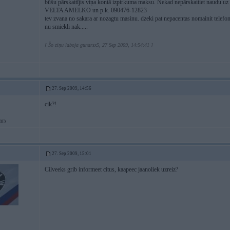
būšu pārskaitījis viņa kontā izpirkuma maksu. Nekad nepārskaitiet nau
VELTA AMELKO un p.k. 090476-12823
tev zvana no sakara ar nozagtu masinu. dzeki pat nepacentas nomainit telefo
nu smiekli nak.....
[ Šo ziņu laboja gunarsx5, 27 Sep 2009, 14:54:41 ]
27. Sep 2009, 14:56
cik?!
0D
27. Sep 2009, 15:01
Cilveeks grib informeet citus, kaapeec jaanoliek uzreiz?