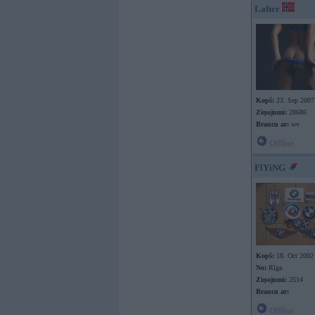
Lafter
Kopš:
23. Sep 2007
Ziņojumi:
28686
Braucu ar:
wv
Offline
FlYiNG
Kopš:
18. Oct 2002
No:
Rīga
Ziņojumi:
2514
Braucu ar:
Offline