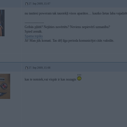
27. Sep 2009, 15:07
nu tautiesi poweram tak taustekļi visos aparātos.... kautko lietas laba vajadzē
-----------------
Gribās pļūtīt? Nejūties novērtēts? Neviens nepievērš uzmanību?
Spied zemāk.
Spama topiks
Jā! Man jūk komati. Tas dēļ ilga perioda komunicējot citās valodās.
27. Sep 2009, 15:08
kas te notoiek,vai vispār ir kas nozagts