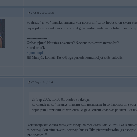
27. Sep 2009, 15:36
ko draud? ar ko? nepirksi mašinu kuli norausim? tu tik haotiski un skopi stās
dajoš pilnu razkladu lai var iebraukt ģēlā. varbūt kāds var palīdzēt.. kā tei
-----------------
Gribās pļūtīt? Nejūties novērtēts? Neviens nepievērš uzmanību?
Spied zemāk.
Spama topiks
Jā! Man jūk komati. Tas dēļ ilga perioda komunicējot citās valodās.
27. Sep 2009, 15:43
27 Sep 2009, 15:36:01 bladetrx rakstīja:
ko draud? ar ko? nepirksi mašinu kuli norausim? tu tik haotiski un skopi 
dajoš pilnu razkladu lai var iebraukt ģēlā. varbūt kāds var palīdzēt.. kā 
Norunataja satiksanas vieta,vini zinaja ka mes esam 2ata.Mums lika izklist-dra
es nezinaju kur vins ir-vins nezinaja kur es.Tika piedraudets-draugs esot pie
izrekinasies!!!