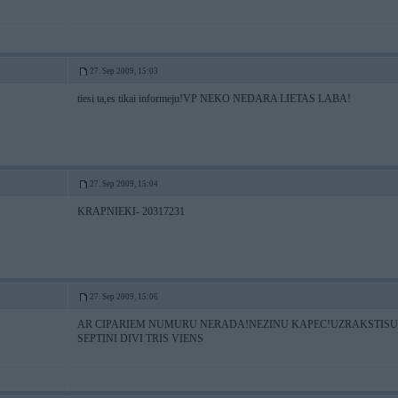
27. Sep 2009, 15:03
tiesi ta,es tikai informeju!VP NEKO NEDARA LIETAS LABA!
27. Sep 2009, 15:04
KRAPNIEKI- 20317231
27. Sep 2009, 15:06
AR CIPARIEM NUMURU NERADA!NEZINU KAPEC!UZRAKSTISU A
SEPTINI DIVI TRIS VIENS