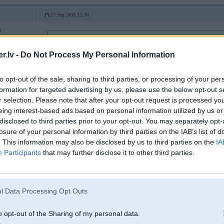
27. Sep 2009, 15:14
9
27 Sep 2009, 15:11:47 BMW530 rakstīja:
ellow
Starp citu, Tavs noraditais nummurs darbojas Tele2 tiiklaa.Riikojies.
.lv -
Do Not Process My Personal Information
Vai Tu pats tici tam, ka šādām darbībām tiek izmantots tele2 pieslēguma nu
to opt-out of the sale, sharing to third parties, or processing of your per
formation for targeted advertising by us, please use the below opt-out s
r selection. Please note that after your opt-out request is processed y
eing interest-based ads based on personal information utilized by us or
27. Sep 2009, 15:18
disclosed to third parties prior to your opt-out. You may separately opt-
Nozaga masinu..pec laika zvana-saka-masina pie viniem,par attiecigu atlidzib
losure of your personal information by third parties on the IAB’s list of
naudas!!!!
. This information may also be disclosed by us to third parties on the
IA
Participants
that may further disclose it to other third parties.
27. Sep 2009, 15:20
l Data Processing Opt Outs
Krapnieki darbojas-iebiedejot nozagto lietu saimniekus
o opt-out of the Sharing of my personal data.