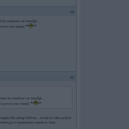
#16
ti ka smadzeni var izmežģīt...
cu powers nav maziņš
#17
stāsti ka smadzeni var izmežģīt...
teicu powers nav maziņš
ugam lika atslegt telefonu....un tad ari sakas prikoli-
 viniem,ja es neparskaitisu naudu-ar vinju