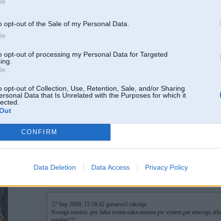
In
27. Sep 2009, 15:23
o opt-out of the Sale of my Personal Data.
In
A nav kāds prikols ar maltas nummuru? +378. Man vienu dienu zvanīju un n
to opt-out of processing my Personal Data for Targeted
[ Šo ziņu laboja fubuz, 27 Sep 2009, 15:25:06 ]
ing.
In
o opt-out of Collection, Use, Retention, Sale, and/or Sharing
ersonal Data that Is Unrelated with the Purposes for which it
lected.
Out
CONFIRM
Data Deletion
Data Access
Privacy Policy
27. Sep 2009, 15:24
27 Sep 2009, 15:18:42 gunarsx5 rakstīja:
Nozaga masinu..pec laika zvana-saka-masina pie viniem,par attiecigu atlid
naudas!!!!