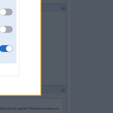
#12
e reizi nepacēlu.
#13
zibu auto tiks atgriezts!!!Rezultata-ne masinas,ne