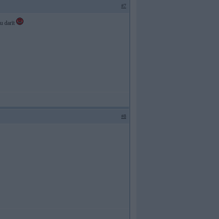
#7
tu darīt
#8