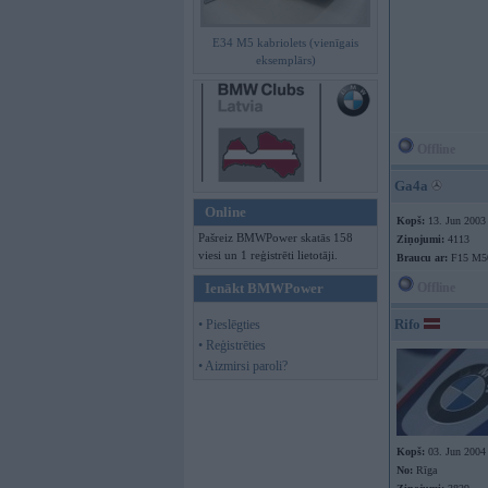
E34 M5 kabriolets (vienīgais
eksemplārs)
Offline
Ga4a
Online
Kopš:
13. Jun 2003
Pašreiz BMWPower skatās 158
Ziņojumi:
4113
viesi un 1 reģistrēti lietotāji.
Braucu ar:
F15 M5
Ienākt BMWPower
Offline
Rifo
• Pieslēgties
• Reģistrēties
• Aizmirsi paroli?
Kopš:
03. Jun 2004
No:
Rīga