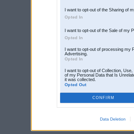
also be disclosed by us to 
I want to opt-out of the Sharing of 
Downstream Participants
th
Opted In
third parties.
I want to opt-out of the Sale of my 
Opted In
I want to opt-out of processing my 
Advertising.
Opted In
I want to opt-out of Collection, Use
of my Personal Data that Is Unrelat
it was collected.
Opted Out
CONFIRM
Data Deletion