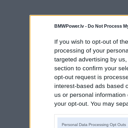
BMWPower.lv -
Do Not Process My
If you wish to opt-out of the
processing of your personal
targeted advertising by us
section to confirm your sel
opt-out request is proces
interest-based ads based o
us or personal information d
your opt-out. You may separ
disclosure of your personal
IAB’s list of downstream pa
Personal Data Processing Opt Outs