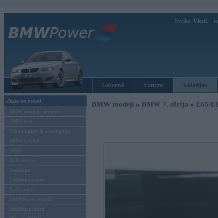
Sveiks,
Viesi!
Ie
Galvenā
Forums
Galerijas
Ziņas un raksti
BMW modeļi
»
BMW 7. sērija
»
E65/E
BMW modeļu jaunumi
BMW testi
Tehnoloģijas & sasniegumi
BMW Latvijā
MINI
Rolls-Royce
Pasākumi
Vadāmības tests
Autosports
BMWPower aktuāli
Reklāmas raksti