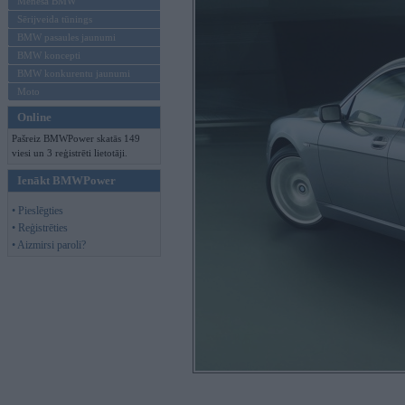
Mēneša BMW
Sērijveida tūnings
BMW pasaules jaunumi
BMW koncepti
BMW konkurentu jaunumi
Moto
Online
Pašreiz BMWPower skatās 149
viesi un 3 reģistrēti lietotāji.
Ienākt BMWPower
• Pieslēgties
• Reģistrēties
• Aizmirsi paroli?