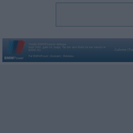
Vortāls BMWPower.lv darbojas
kopš 2002. gada 14. maija. Tas nav auto klubs un nav saistīts ar
Galvena
|
Fo
BMW AG.
Par BMWPower
|
Kontakti
|
Reklāma