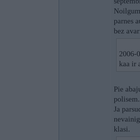
septemb
Noilguma
parnes a
bez avar
2006-0
kaa ir
Pie abaj
polisem.
Ja parsu
nevainig
klasi.