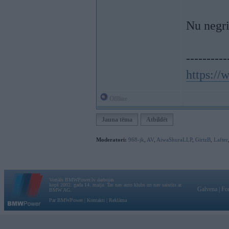
Nu negri
----------
https:/
Offline
Jauna tēma
Atbildēt
Moderatori:
968-jk
,
AV
,
AiwaShuraLLP
,
GirtzB
,
Lafter
Vortāls BMWPower.lv darbojas
kopš 2002. gada 14. maija. Tas nav auto klubs un nav saistīts ar
Galvena
|
Fo
BMW AG.
Par BMWPower
|
Kontakti
|
Reklāma