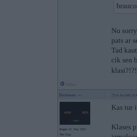
brauco
Nu sorry
pats ar 
Tad kaut
cik sen 
klasi?!?
Offline
Darkman
24. Jan 2006, 20:
Kas tur 
Klases p
Kopš:
16. May 2002
No:
Rīga
izmaksa