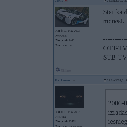
aiwis
24. Jan 2006, 21:
Statika 
menesi. 
Kopš:
15. May 2002
No:
Cēsis
----------
Ziņojumi:
9460
Braucu ar:
wrx
OTT-TV 
STB-TV-
Offline
Darkman
24. Jan 2006, 21:
2006-0
izradas
Kopš:
16. May 2002
No:
Rīga
iesnie
Ziņojumi:
32475
Braucu ar:
sapņu auto