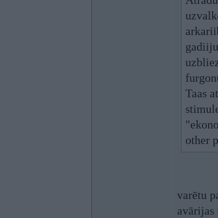
Atradu
uzvalko
arkari
gadiiju
uzblie
furgon
Taas a
stimul
"ekonom
other p
varētu p
avārijas