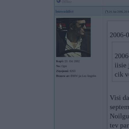
Offline
bmwaddict
24. Jan 2006, 20:
2006-0
2006-
Kopš:
23. Oct 2002
iisie
No:
Ogre
Ziņojumi:
8263
cik 
Braucu ar:
BMW pa Los Angeles
Visi d
septem
Noilgu
tev pa