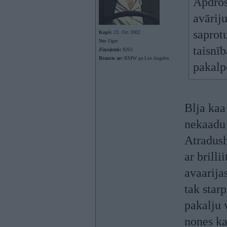
Apdroš
avāriju
saprotu
Kopš:
23. Oct 2002
No:
Ogre
taisnī
Ziņojumi:
8263
Braucu ar:
BMW pa Los Angeles
pakalp
Blja kaa
nekaadu 
Atradush
ar brill
avaarija
tak star
pakalju 
nones ka