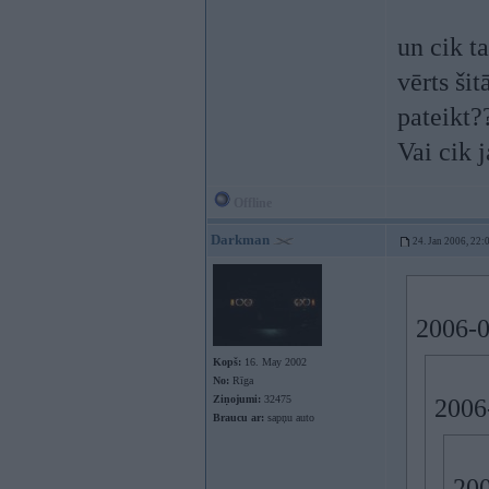
un cik t
vērts ši
pateikt
Vai cik 
Offline
Darkman
24. Jan 2006, 22:
2006-0
Kopš:
16. May 2002
No:
Rīga
Ziņojumi:
32475
2006
Braucu ar:
sapņu auto
200