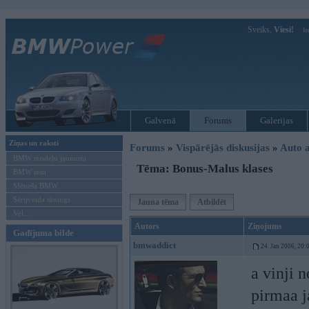
Sveiks,
Viesi!
Ie
Galvenā
Forums
Galerijas
Ziņas un raksti
Forums
»
Vispārējās diskusijas
»
Auto a
BMW modeļu jaunumi
Tēma: Bonus-Malus klases
BMW testi
Mēneša BMW
Sērijveida tūnings
Jauna tēma
Atbildēt
Vel...
Autors
Ziņojums
Gadījuma bilde
bmwaddict
24. Jan 2006, 20:
a vinji n
pirmaa j