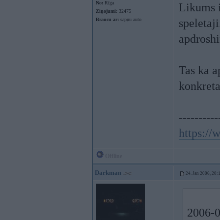
No:
Rīga
Likums i
Ziņojumi:
32475
Braucu ar:
sapņu auto
speletaj
apdroshi
Tas ka a
konkreta
----------
https:/
Offline
Darkman
24. Jan 2006, 20:
2006-0