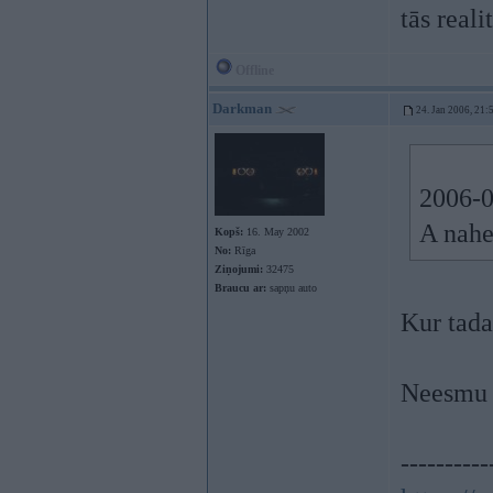
tās reali
Offline
Darkman
24. Jan 2006, 21:
2006-0
A nahe
Kopš:
16. May 2002
No:
Rīga
Ziņojumi:
32475
Braucu ar:
sapņu auto
Kur tada
Neesmu v
----------