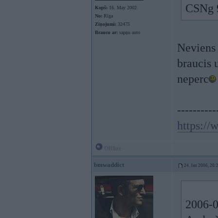
CSNg 9
Kopš:
16. May 2002
No:
Rīga
Ziņojumi:
32475
Braucu ar:
sapņu auto
Neviens 
braucis 
neperc
----------
https:/
Offline
bmwaddict
24. Jan 2006, 20:
2006-0