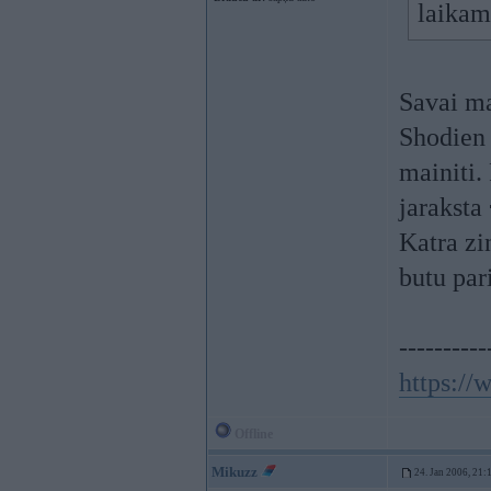
laikam 
Savai ma
Shodien 
mainiti.
jaraksta
Katra zi
butu pari
----------
https:/
Offline
Mikuzz
24. Jan 2006, 21: