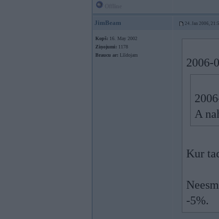
Offline
JimBeam
24. Jan 2006, 21:
Kopš:
16. May 2002
Ziņojumi:
1178
Braucu ar:
Līīdojam
2006-0
2006
A nah
Kur ta
Neesmu 
-5%.