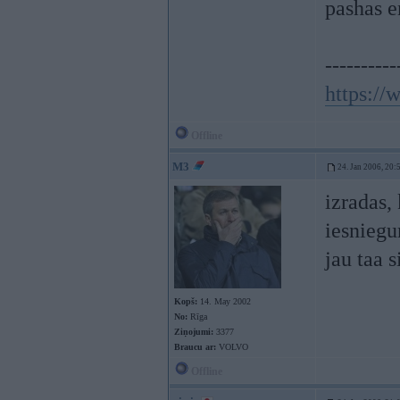
pashas e
----------
https:/
Offline
M3
24. Jan 2006, 20:
izradas,
iesniegu
jau taa s
Kopš:
14. May 2002
No:
Rīga
Ziņojumi:
3377
Braucu ar:
VOLVO
Offline