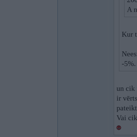
A n
Kur 
Neesm
-5%.
un cik 
ir vērt
pateik
Vai cik