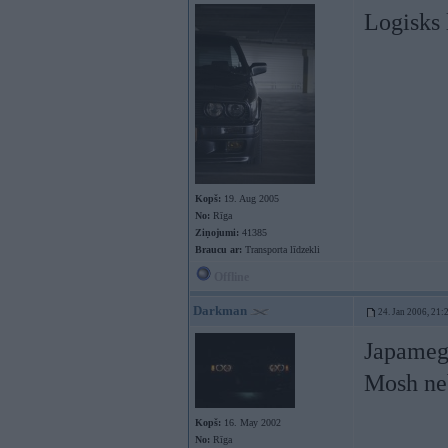
Logisks 
Kopš:
19. Aug 2005
No:
Rīga
Ziņojumi:
41385
Braucu ar:
Transporta līdzekli
Offline
Darkman
24. Jan 2006, 21:
Japamegi
Mosh neb
Kopš:
16. May 2002
No:
Rīga
----------