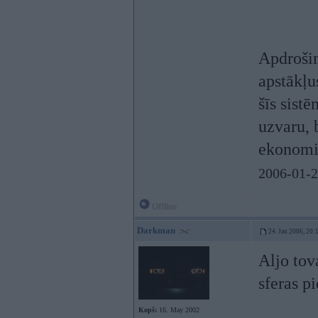
Apdrošin
apstākļus
šīs sistē
uzvaru, 
ekonomi
2006-01-2
Offline
Darkman
24. Jan 2006, 20:
Aljo tov
sferas p
Kopš:
16. May 2002