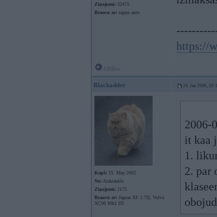
Ziņojumi:
32475
Braucu ar:
sapņu auto
----------
https:/
Offline
Blackadder
24. Jan 2006, 20:
2006-0
it kaa 
1. lik
2. par
Kopš:
15. May 2002
No:
Aizkraukle
klasee
Ziņojumi:
2175
Braucu ar:
Jaguar XF 2.7D, Volvo
obojud
XC90 Mk1 D5