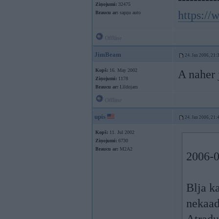
Ziņojumi:
32475
https:/
Braucu ar:
sapņu auto
Offline
JimBeam
24. Jan 2006, 21:
Kopš:
16. May 2002
A naher 
Ziņojumi:
1178
Braucu ar:
Līīdojam
Offline
upis
24. Jan 2006, 21:
Kopš:
11. Jul 2002
Ziņojumi:
6730
Braucu ar:
M2A2
2006-0
Blja k
nekaad