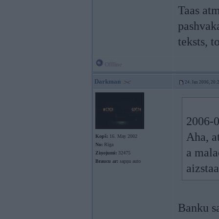
Taas atm
pashvaka
teksts, t
Offline
Darkman
24. Jan 2006, 20:
2006-0
Aha, a
Kopš:
16. May 2002
No:
Rīga
a malac
Ziņojumi:
32475
Braucu ar:
sapņu auto
aizstaa
Banku sa