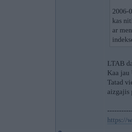
2006-0
kas nit
ar men
indeks
LTAB dat
Kaa jau
Tatad vi
aizgajis 
----------
https:/