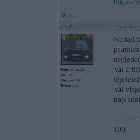
https:/
Offline
100
24. Jan 2006, 21:
Nu tad j
paarnest
nepiede
Vai arii
Kopš:
27. Jun 2004
No:
Rīga
ieprieks
Ziņojumi:
4543
Braucu ar:
...
Vai vispa
noprado
----------
100.