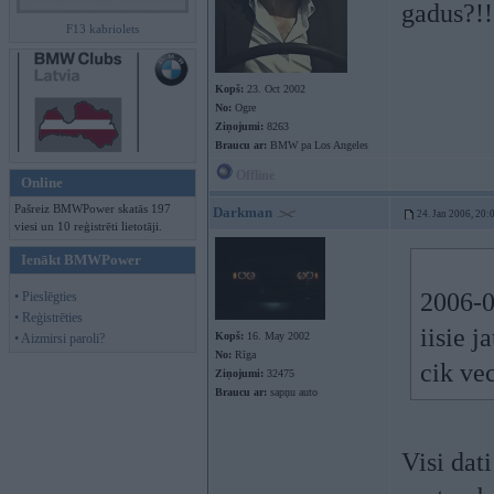
gadus?!!
F13 kabriolets
Kopš:
23. Oct 2002
No:
Ogre
Ziņojumi:
8263
Braucu ar:
BMW pa Los Angeles
Offline
Online
Pašreiz BMWPower skatās 197
Darkman
24. Jan 2006, 20:
viesi un 10 reģistrēti lietotāji.
Ienākt BMWPower
2006-0
• Pieslēgties
• Reģistrēties
iisie j
Kopš:
16. May 2002
• Aizmirsi paroli?
No:
Rīga
cik ve
Ziņojumi:
32475
Braucu ar:
sapņu auto
Visi dat