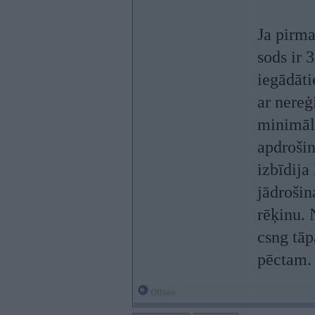
Ja pirma
sods ir 
iegādāti
ar nereģ
minimāl
apdrošin
izbīdija
jādrošina
rēķinu. 
csng tāp
pēctam.
Offline