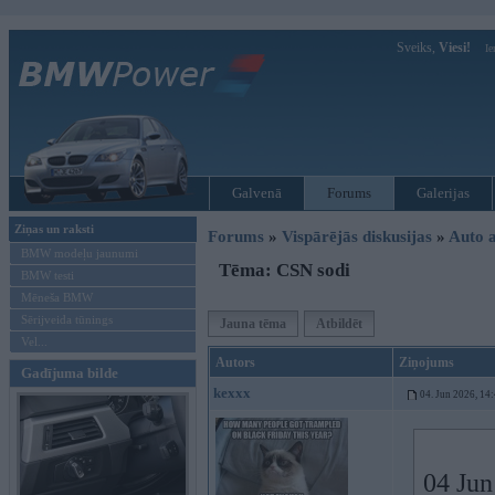
Sveiks,
Viesi!
Ie
Galvenā
Forums
Galerijas
Ziņas un raksti
Forums
»
Vispārējās diskusijas
»
Auto a
BMW modeļu jaunumi
Tēma: CSN sodi
BMW testi
Mēneša BMW
Sērijveida tūnings
Jauna tēma
Atbildēt
Vel...
Autors
Ziņojums
Gadījuma bilde
kexxx
04. Jun 2026, 14
04 Jun