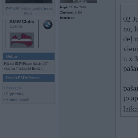
Kopš:
12. Dec 2010
BMW E90 Sedans Facelift (preses
Ziņojumi:
14309
bildes)
02 J
Braucu ar:
nu, l
dēļ 
vienī
Online
n x 
Pašreiz BMWPower skatās 147
paša
viesi un 7 reģistrēti lietotāji.
Ienākt BMWPower
paša
• Pieslēgties
• Reģistrēties
jo ap
• Aizmirsi paroli?
laik