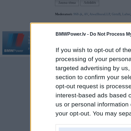
Jauna tēma
Atbildēt
Moderatori:
968-jk
,
AV
,
AiwaShuraLLP
,
GirtzB
,
Lafter
BMWPower.lv -
Do Not Process My
Vortāls BMWPower.lv darbojas
kopš 2002. gada 14. maija. Tas nav auto klubs un nav saistīts ar
Galvena
|
Fo
BMW AG.
If you wish to opt-out of the
Par BMWPower
|
Kontakti
|
Reklāma
processing of your personal
targeted advertising by us
section to confirm your sel
opt-out request is proces
interest-based ads based o
us or personal information d
your opt-out. You may separ
disclosure of your personal