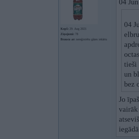
04 Jun
04 J
Kopš:
29. Aug 2021
elbr
Ziņojumi:
78
Braucu ar:
nereģistrētu gāzes iekārtu
apdr
octa
tieš
un b
bez o
Jo īpa
vairāk
atsevi
iegādā