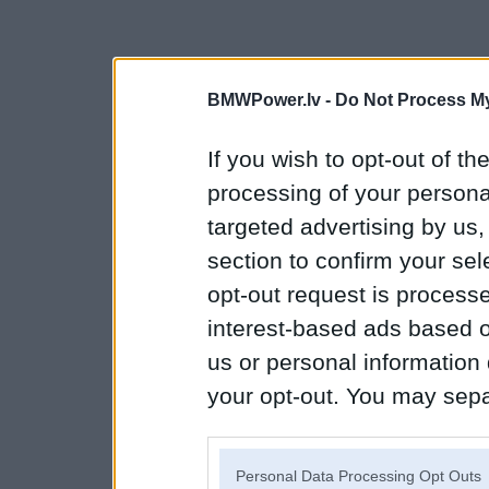
BMWPower.lv -
Do Not Process My
If you wish to opt-out of the
processing of your personal
targeted advertising by us
section to confirm your sel
opt-out request is proces
interest-based ads based o
us or personal information d
your opt-out. You may separ
disclosure of your personal
IAB’s list of downstream pa
Personal Data Processing Opt Outs