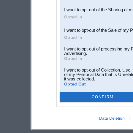
also be disclosed by us to 
I want to opt-out of the Sharing of 
Downstream Participants
th
Opted In
third parties.
I want to opt-out of the Sale of my 
Opted In
I want to opt-out of processing my 
Advertising.
Opted In
I want to opt-out of Collection, Use
of my Personal Data that Is Unrelat
it was collected.
Opted Out
CONFIRM
Data Deletion