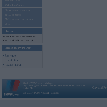
Mēneša BMW
Sērijveida tūnings
BMW pasaules jaunumi
BMW koncepti
BMW konkurentu jaunumi
Moto
Online
Pašreiz BMWPower skatās 300
viesi un 0 reģistrēti lietotāji.
Ienākt BMWPower
• Pieslēgties
• Reģistrēties
• Aizmirsi paroli?
Vortāls BMWPower.lv darbojas
kopš 2002. gada 14. maija. Tas nav auto klubs un nav saistīts ar
Galvena
|
Fo
BMW AG.
Par BMWPower
|
Kontakti
|
Reklāma