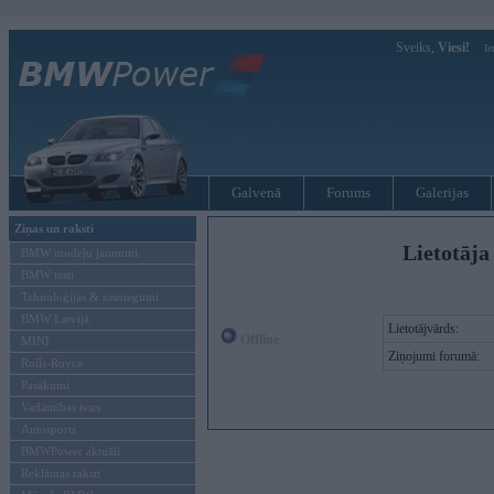
Sveiks,
Viesi!
Ie
Galvenā
Forums
Galerijas
Ziņas un raksti
Lietotāja
BMW modeļu jaunumi
BMW testi
Tehnoloģijas & sasniegumi
BMW Latvijā
Lietotājvārds:
Offline
MINI
Ziņojumi forumā:
Rolls-Royce
Pasākumi
Vadāmības tests
Autosports
BMWPower aktuāli
Reklāmas raksti