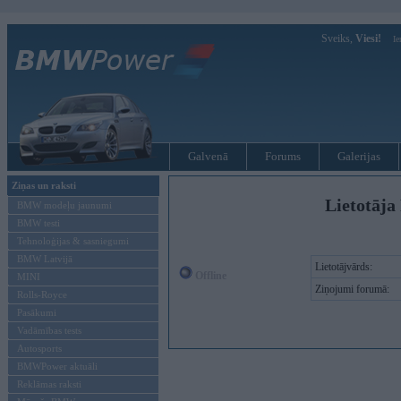
Sveiks,
Viesi!
Ie
Galvenā
Forums
Galerijas
Ziņas un raksti
Lietotāja 
BMW modeļu jaunumi
BMW testi
Tehnoloģijas & sasniegumi
BMW Latvijā
Lietotājvārds:
Offline
MINI
Ziņojumi forumā:
Rolls-Royce
Pasākumi
Vadāmības tests
Autosports
BMWPower aktuāli
Reklāmas raksti