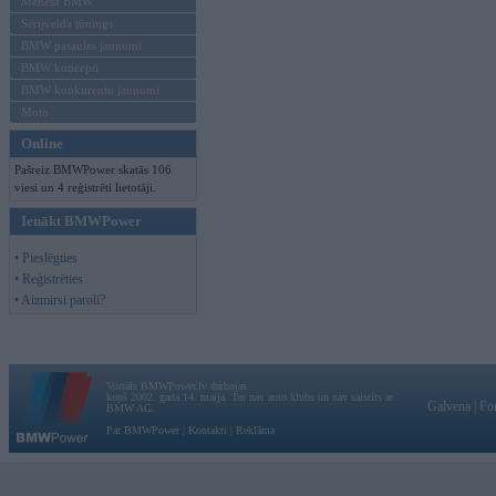
Mēneša BMW
Sērijveida tūnings
BMW pasaules jaunumi
BMW koncepti
BMW konkurentu jaunumi
Moto
Online
Pašreiz BMWPower skatās 106
viesi un 4 reģistrēti lietotāji.
Ienākt BMWPower
• Pieslēgties
• Reģistrēties
• Aizmirsi paroli?
Vortāls BMWPower.lv darbojas
kopš 2002. gada 14. maija. Tas nav auto klubs un nav saistīts ar
Galvena
|
Fo
BMW AG.
Par BMWPower
|
Kontakti
|
Reklāma