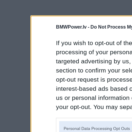
BMWPower.lv -
Do Not Process My
If you wish to opt-out of the
processing of your personal
targeted advertising by us
section to confirm your sel
opt-out request is proces
interest-based ads based o
us or personal information d
your opt-out. You may separ
disclosure of your personal
IAB’s list of downstream pa
Personal Data Processing Opt Outs