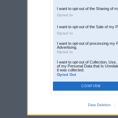
also be disclosed by us to 
I want to opt-out of the Sharing of 
Downstream Participants
th
Opted In
third parties.
I want to opt-out of the Sale of my 
Opted In
I want to opt-out of processing my 
Advertising.
Opted In
I want to opt-out of Collection, Use
of my Personal Data that Is Unrelat
it was collected.
Opted Out
CONFIRM
Data Deletion