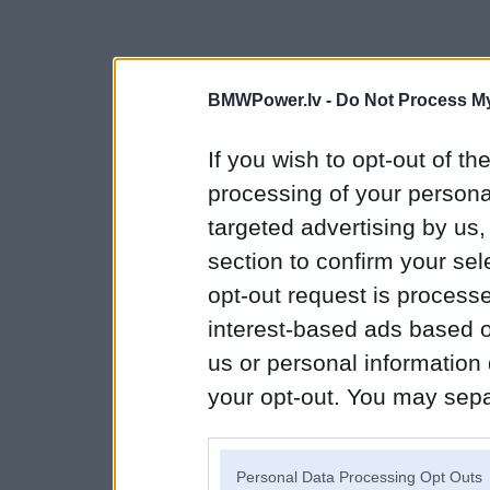
BMWPower.lv -
Do Not Process My
If you wish to opt-out of the
processing of your personal
targeted advertising by us
section to confirm your sel
opt-out request is proces
interest-based ads based o
us or personal information d
your opt-out. You may separ
disclosure of your personal
IAB’s list of downstream pa
Personal Data Processing Opt Outs