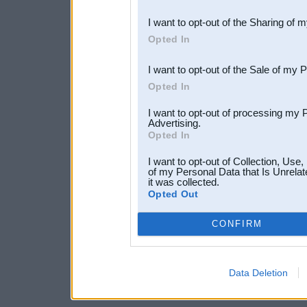
also be disclosed by us to 
I want to opt-out of the Sharing of 
Downstream Participants
th
Opted In
third parties.
I want to opt-out of the Sale of my 
Opted In
I want to opt-out of processing my 
Advertising.
Opted In
I want to opt-out of Collection, Use
of my Personal Data that Is Unrelat
it was collected.
Opted Out
CONFIRM
Data Deletion