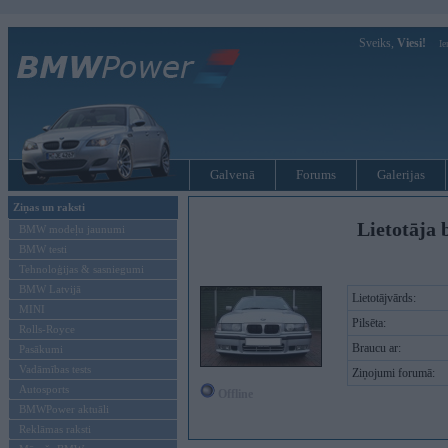
Sveiks,
Viesi!
Ie
Galvenā
Forums
Galerijas
Ziņas un raksti
Lietotāja 
BMW modeļu jaunumi
BMW testi
Tehnoloģijas & sasniegumi
BMW Latvijā
Lietotājvārds:
MINI
Pilsēta:
Rolls-Royce
Braucu ar:
Pasākumi
Vadāmības tests
Ziņojumi forumā:
Autosports
Offline
BMWPower aktuāli
Reklāmas raksti