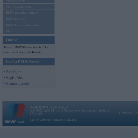
Mēneša BMW
Sērijveida tūnings
BMW pasaules jaunumi
BMW koncepti
BMW konkurentu jaunumi
Moto
Online
Pašreiz BMWPower skatās 135
viesi un 5 reģistrēti lietotāji.
Ienākt BMWPower
• Pieslēgties
• Reģistrēties
• Aizmirsi paroli?
Vortāls BMWPower.lv darbojas
kopš 2002. gada 14. maija. Tas nav auto klubs un nav saistīts ar
Galvena
|
Fo
BMW AG.
Par BMWPower
|
Kontakti
|
Reklāma