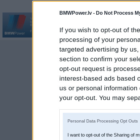
BMWPower.lv -
Do Not Process My
Vortāls BMWPower.lv darbojas
kopš 2002. gada 14. maija. Tas nav auto klubs un nav saistīts ar
Galvena
|
Fo
BMW AG.
If you wish to opt-out of the
Par BMWPower
|
Kontakti
|
Reklāma
processing of your personal
targeted advertising by us
section to confirm your sel
opt-out request is proces
interest-based ads based o
us or personal information d
your opt-out. You may separ
disclosure of your personal
IAB’s list of downstream pa
Personal Data Processing Opt Outs
also be disclosed by us to 
I want to opt-out of the Sharing of 
Downstream Participants
th