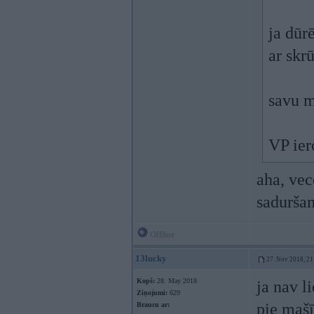
ja dūr
ar skr
savu m
VP ier
aha, vec
sadurša
Offline
13lucky
27. Nov 2018, 21
Kopš:
28. May 2018
ja nav l
Ziņojumi:
629
pie mašīn
Braucu ar: