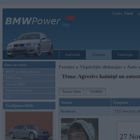
Sveiks,
Viesi!
Ie
Galvenā
Forums
Galerijas
Ziņas un raksti
Forums
»
Vispārējās diskusijas
»
Auto a
BMW modeļu jaunumi
Tēma: Agresīvs kaimiņš un autos
BMW testi
Mēneša BMW
Sērijveida tūnings
Jauna tēma
Atbildēt
Vel...
Autors
Ziņojums
Gadījuma bilde
Arsmens
27. Nov 2018, 18
27 No