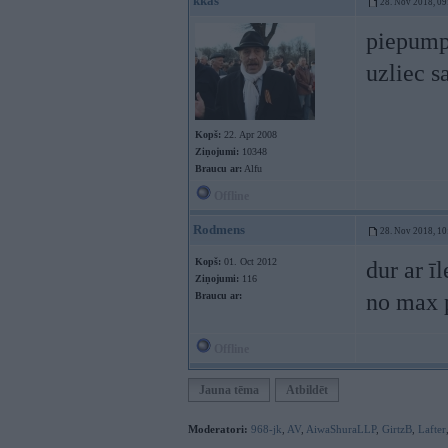
kkas
28. Nov 2018, 09
piepumpē
uzliec s
Kopš:
22. Apr 2008
Ziņojumi:
10348
Braucu ar:
Alfu
Offline
Rodmens
28. Nov 2018, 10
Kopš:
01. Oct 2012
dur ar ī
Ziņojumi:
116
no max 
Braucu ar:
Offline
Jauna tēma
Atbildēt
Moderatori:
968-jk
,
AV
,
AiwaShuraLLP
,
GirtzB
,
Lafter