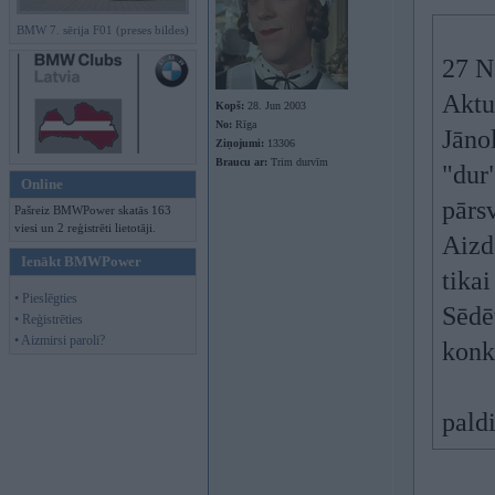
BMW 7. sērija F01 (preses bildes)
27 N
Aktu
Kopš:
28. Jun 2003
No:
Rīga
Jānol
Ziņojumi:
13306
Braucu ar:
Trim durvīm
"dur"
Online
pārs
Pašreiz BMWPower skatās 163
viesi un 2 reģistrēti lietotāji.
Aizd
Ienākt BMWPower
tika
• Pieslēgties
Sēdēt
• Reģistrēties
• Aizmirsi paroli?
konkr
pald