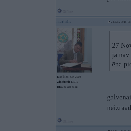
Offline
markelis
28. Nov 2018, 08
27 No
ja nav
ēna pie
Kopš:
28. Oct 2002
Ziņojumi:
13015
Braucu ar:
eFku
galvenai
neizraad
Offline