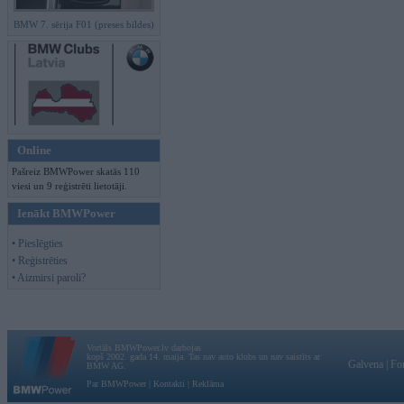
BMW 7. sērija F01 (preses bildes)
Online
Pašreiz BMWPower skatās 110
viesi un 9 reģistrēti lietotāji.
Ienākt BMWPower
• Pieslēgties
• Reģistrēties
• Aizmirsi paroli?
Vortāls BMWPower.lv darbojas
kopš 2002. gada 14. maija. Tas nav auto klubs un nav saistīts ar
Galvena
|
Fo
BMW AG.
Par BMWPower
|
Kontakti
|
Reklāma