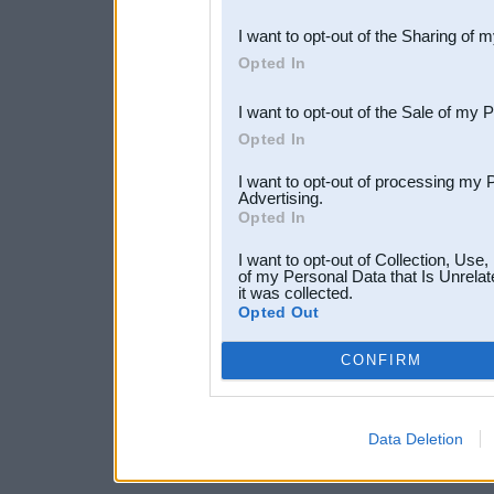
also be disclosed by us to 
I want to opt-out of the Sharing of 
Downstream Participants
th
Opted In
third parties.
I want to opt-out of the Sale of my 
Opted In
I want to opt-out of processing my 
Advertising.
Opted In
I want to opt-out of Collection, Use
of my Personal Data that Is Unrelat
it was collected.
Opted Out
CONFIRM
Data Deletion