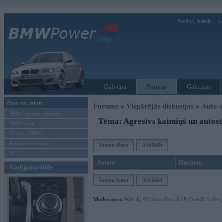
Sveiks,
Viesi!
Ie
Galvenā
Forums
Galerijas
Ziņas un raksti
Forums
»
Vispārējās diskusijas
»
Auto a
BMW modeļu jaunumi
Tēma: Agresīvs kaimiņš un autos
BMW testi
Mēneša BMW
Sērijveida tūnings
Jauna tēma
Atbildēt
Vel...
Autors
Ziņojums
Gadījuma bilde
Jauna tēma
Atbildēt
Moderatori:
968-jk
,
AV
,
AiwaShuraLLP
,
GirtzB
,
Lafter