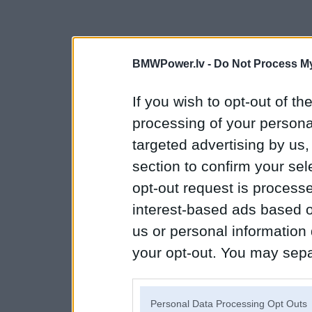
BMWPower.lv -
Do Not Process My
If you wish to opt-out of the
processing of your personal
targeted advertising by us
section to confirm your sel
opt-out request is proces
interest-based ads based o
us or personal information d
your opt-out. You may separ
disclosure of your personal
IAB’s list of downstream pa
Personal Data Processing Opt Outs