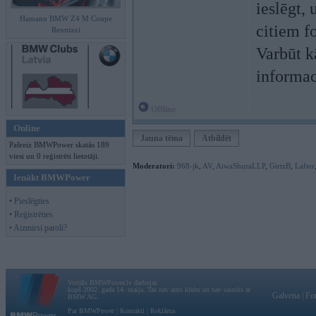
ieslēgt,
Hamann BMW Z4 M Coupe
citiem f
Renntaxi
Varbūt k
informac
Offline
Online
Jauna tēma
Atbildēt
Pašreiz BMWPower skatās 189
viesi un 0 reģistrēti lietotāji.
Moderatori:
968-jk
,
AV
,
AiwaShuraLLP
,
GirtzB
,
Lafter
Ienākt BMWPower
• Pieslēgties
• Reģistrēties
• Aizmirsi paroli?
Vortāls BMWPower.lv darbojas
kopš 2002. gada 14. maija. Tas nav auto klubs un nav saistīts ar
Galvena
|
Fo
BMW AG.
Par BMWPower
|
Kontakti
|
Reklāma