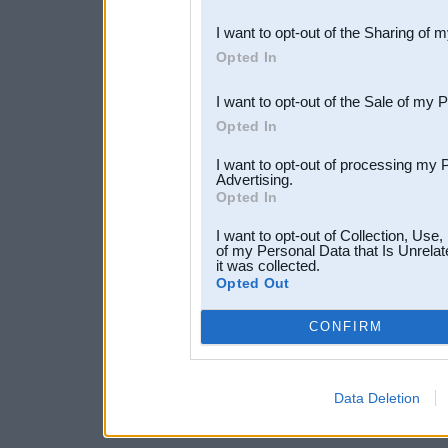
also be disclosed by us to 
I want to opt-out of the Sharing of 
Downstream Participants
th
Opted In
third parties.
I want to opt-out of the Sale of my 
Opted In
I want to opt-out of processing my 
Advertising.
Opted In
I want to opt-out of Collection, Use
of my Personal Data that Is Unrelat
it was collected.
Opted Out
CONFIRM
Data Deletion