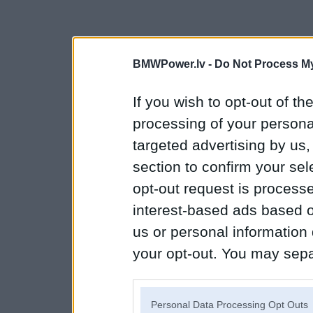
BMWPower.lv -
Do Not Process My
If you wish to opt-out of the
processing of your personal
targeted advertising by us
section to confirm your sel
opt-out request is proces
interest-based ads based o
us or personal information d
your opt-out. You may separ
disclosure of your personal
IAB’s list of downstream pa
Personal Data Processing Opt Outs