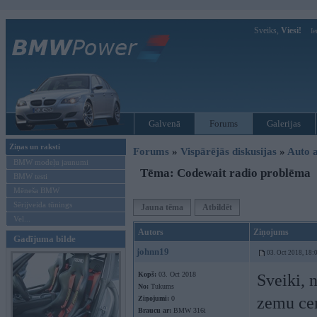
Sveiks,
Viesi!
Ie
Galvenā
Forums
Galerijas
Ziņas un raksti
Forums
»
Vispārējās diskusijas
»
Auto a
BMW modeļu jaunumi
Tēma: Codewait radio problēma
BMW testi
Mēneša BMW
Sērijveida tūnings
Jauna tēma
Atbildēt
Vel...
Autors
Ziņojums
Gadījuma bilde
johnn19
03. Oct 2018, 18:
Kopš:
03. Oct 2018
Sveiki, 
No:
Tukums
zemu cen
Ziņojumi:
0
Braucu ar:
BMW 316i