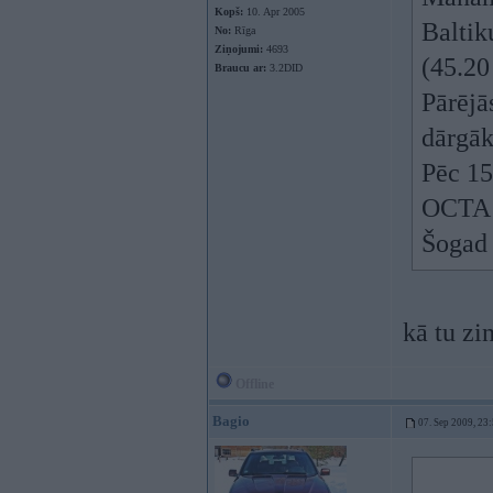
Kopš:
10. Apr 2005
Baltik
No:
Rīga
Ziņojumi:
4693
(45.20
Braucu ar:
3.2DID
Pārējā
dārgāk
Pēc 15
OCTA p
Šogad 
kā tu zi
Offline
Bagio
07. Sep 2009, 23