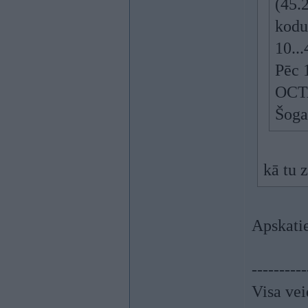
(45.2
kodu
10..
Pēc 
OCTA
Šoga
kā tu 
Apskati
----------
Visa vei