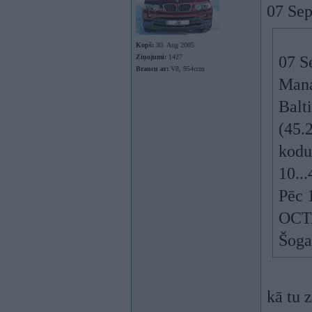
07 Sep
Kopš:
30. Aug 2005
Ziņojumi:
1427
07 S
Braucu ar:
V8, 954ccm
Mana
Balt
(45.2
kodu
10..
Pēc 
OCTA
Šoga
kā tu 