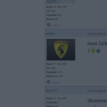
Kopš:
03. May 2007
No:
Rīga
Ziņojumi:
565
Braucu ar:
Offline
sos911
08. Sep 2009, 01
man lai
?
Kopš:
07. Mar 2009
No:
Rīga
Ziņojumi:
1575
Braucu ar:
V40
Offline
Karl777
09. Sep 2009, 18
Kopš:
02. Sep 2009
shomenes
Ziņojumi:
5
Braucu ar: