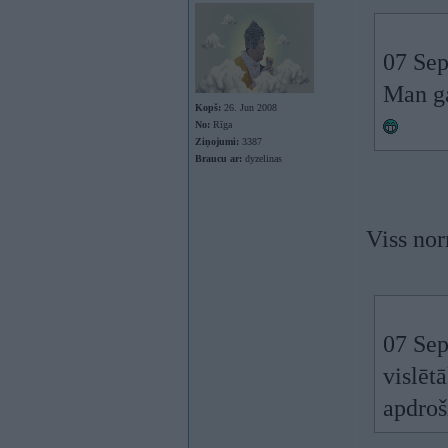
07 Sep
Man ga
Kopš:
26. Jun 2008
No:
Rīga
Ziņojumi:
3387
Braucu ar:
dyzelinas
Viss nor
07 Sep
vislēt
apdroš