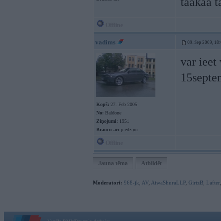
taakaa t
Offline
vadims
09. Sep 2009, 18
var ieet
15septe
Kopš:
27. Feb 2005
No:
Baldone
Ziņojumi:
1951
Braucu ar:
piedziņu
Offline
Jauna tēma
Atbildēt
Moderatori:
968-jk
,
AV
,
AiwaShuraLLP
,
GirtzB
,
Lafter