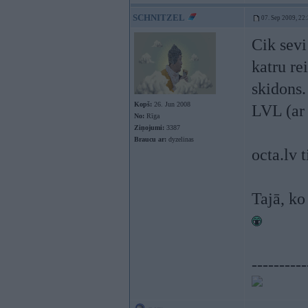
SCHNITZEL
07. Sep 2009, 22
Cik sevi
katru re
skidons.
Kopš:
26. Jun 2008
LVL (ar
No:
Rīga
Ziņojumi:
3387
Braucu ar:
dyzelinas
octa.lv 
Tajā, ko
----------