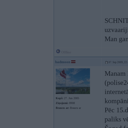
SCHNITZ
uzvaarij
Man gan
Offline
badmoon
07. Sep 2009, 22
Manam E
(polise2
internet
Kopš:
27. Jun 2005
kompānij
Ziņojumi:
8908
Braucu ar:
Braucu ar
Pēc 15.
paliks v