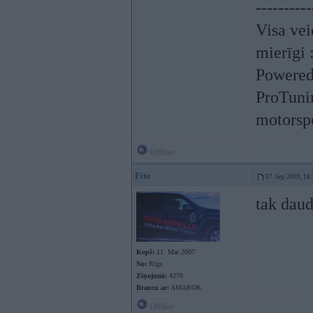
----------
Visa vei
mierīgi 
Powered
ProTuni
motorspo
Offline
Fito
07. Sep 2009, 18
tak daud
Kopš:
11. Mar 2007
No:
Rīga
Ziņojumi:
4270
Braucu ar:
AMAROK
Offline