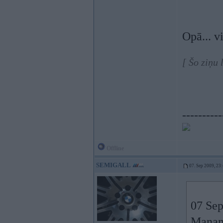
Opā... v
[ Šo ziņu
----------
Offline
SEMIGALL
07. Sep 2009, 23
07 Sep
Manam 