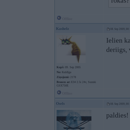
rokas?
Offline
Kashelz
08. Sep 2009, 00
Ielien k
deriigs,
Kopš:
09. Sep 2005
No:
Kuldīga
Ziņojumi:
2178
Braucu ar:
E34 2.5i 24v, Suzuki
GSX750E
Offline
Osels
08. Sep 2009, 00
paldies!