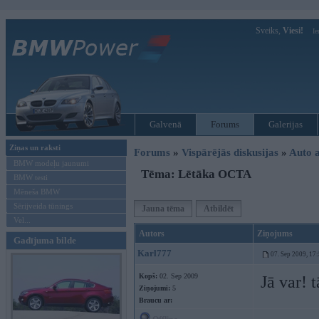
Sveiks,
Viesi!
Ie
Galvenā
Forums
Galerijas
Ziņas un raksti
Forums
»
Vispārējās diskusijas
»
Auto a
BMW modeļu jaunumi
Tēma: Lētāka OCTA
BMW testi
Mēneša BMW
Sērijveida tūnings
Jauna tēma
Atbildēt
Vel...
Autors
Ziņojums
Gadījuma bilde
Karl777
07. Sep 2009, 17
Kopš:
02. Sep 2009
Jā var! 
Ziņojumi:
5
Braucu ar: