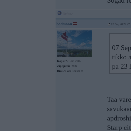
Šogad fe
Offline
badmoon
07. Sep 2009, 22
07 Sep
tikko 
Kopš:
27. Jun 2005
pa 23 
Ziņojumi:
8908
Braucu ar:
Braucu ar
Taa vare
savukaa
apdrosh
Starp ci