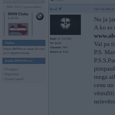
Offline
BMW X6 E71 (preses bildes)
Devil
07. Sep 2009, 18
Nu ja ja
A ko es 
www.abc
Kopš:
20. Feb 2004
Vai pa t
Online
No:
Baloži
Ziņojumi:
7004
Pašreiz BMWPower skatās 89 viesi
P.S. Man
Braucu ar:
Pulju
un 2 reģistrēti lietotāji.
P.S.S.Pa
Ienākt BMWPower
pimpauš
• Pieslēgties
• Reģistrēties
mega atl
• Aizmirsi paroli?
cenu un 
vēstulīt
neievēr