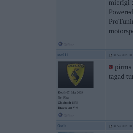
mierīgi 
Powered
ProTuni
motorspo
Offline
sos911
08. Sep 2009, 00
pirms 
tagad tur
Kopš:
07. Mar 2009
No:
Rīga
Ziņojumi:
1575
Braucu ar:
V40
Offline
Osels
08. Sep 2009, 00