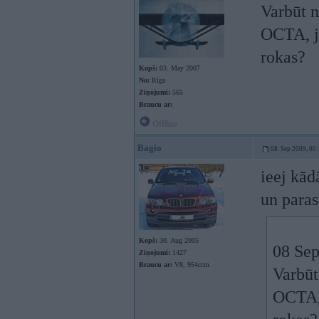
Varbūt n
OCTA, ja
rokas?
Kopš:
03. May 2007
No:
Rīga
Ziņojumi:
565
Braucu ar:
Offline
Bagio
08. Sep 2009, 00
ieej kād
un paras
Kopš:
30. Aug 2005
08 Sep
Ziņojumi:
1427
Braucu ar:
V8, 954ccm
Varbūt
OCTA, 