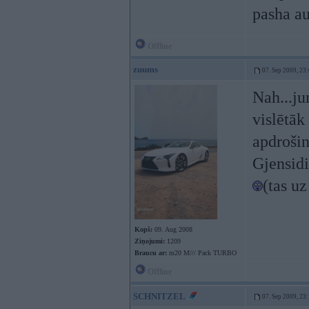
pasha au
Offline
zuums
07. Sep 2009, 23
Nah...ju
vislētāk
apdrošin
Gjensidi
(tas u
Kopš:
09. Aug 2008
Ziņojumi:
1209
Braucu ar:
m20 M/// Pack TURBO
Offline
SCHNITZEL
07. Sep 2009, 23