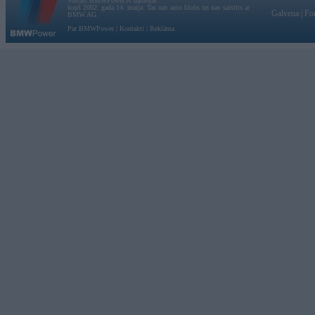
Vortāls BMWPower.lv darbojas
kopš 2002. gada 14. maija. Tas nav auto klubs un nav saistīts ar
Galvena
|
Fo
BMW AG.
Par BMWPower
|
Kontakti
|
Reklāma