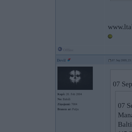
www.ltab
Offline
Devil
07. Sep 2009, 23
07 Sep
Kopš:
20. Feb 2004
No:
Baloži
07 S
Ziņojumi:
7004
Braucu ar:
Pulju
Mana
Balt