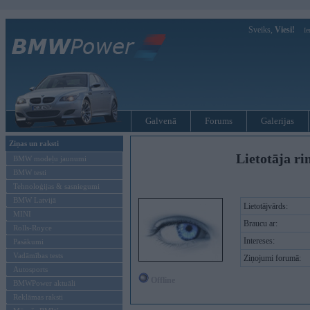
Sveiks,
Viesi!
Ie
Galvenā
Forums
Galerijas
Ziņas un raksti
Lietotāja ri
BMW modeļu jaunumi
BMW testi
Tehnoloģijas & sasniegumi
BMW Latvijā
Lietotājvārds:
MINI
Braucu ar:
Rolls-Royce
Intereses:
Pasākumi
Vadāmības tests
Ziņojumi forumā:
Autosports
Offline
BMWPower aktuāli
Reklāmas raksti