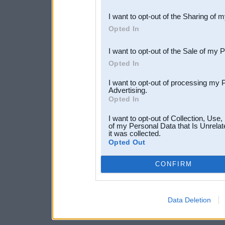
also be disclosed by us to 
I want to opt-out of the Sharing of 
Downstream Participants
th
Opted In
third parties.
I want to opt-out of the Sale of my 
Opted In
I want to opt-out of processing my 
Advertising.
Opted In
I want to opt-out of Collection, Use
of my Personal Data that Is Unrelat
it was collected.
Opted Out
CONFIRM
Data Deletion