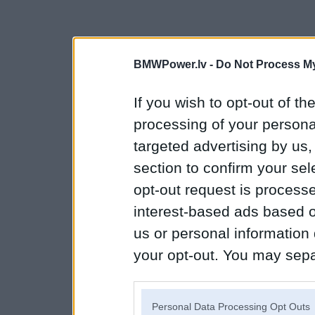
BMWPower.lv -
Do Not Process My
If you wish to opt-out of the
processing of your personal
targeted advertising by us
section to confirm your sel
opt-out request is proces
interest-based ads based o
us or personal information d
your opt-out. You may separ
disclosure of your personal
IAB’s list of downstream pa
Personal Data Processing Opt Outs