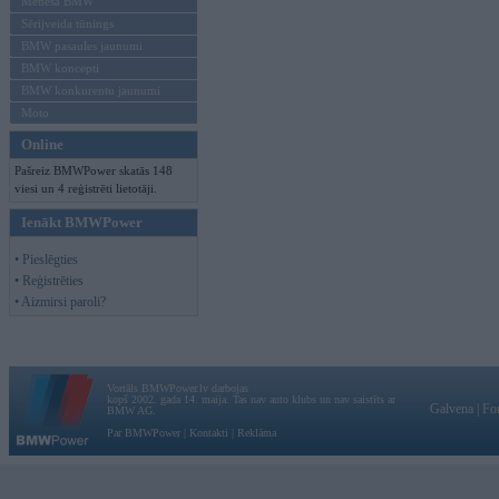
Mēneša BMW
Sērijveida tūnings
BMW pasaules jaunumi
BMW koncepti
BMW konkurentu jaunumi
Moto
Online
Pašreiz BMWPower skatās 148
viesi un 4 reģistrēti lietotāji.
Ienākt BMWPower
• Pieslēgties
• Reģistrēties
• Aizmirsi paroli?
Vortāls BMWPower.lv darbojas
kopš 2002. gada 14. maija. Tas nav auto klubs un nav saistīts ar
Galvena
|
Fo
BMW AG.
Par BMWPower
|
Kontakti
|
Reklāma