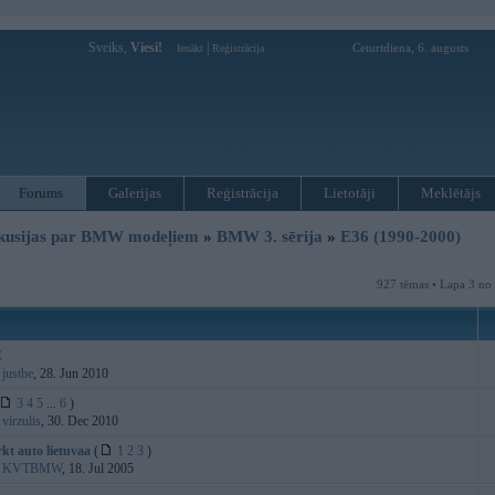
Sveiks,
Viesi!
|
Ceturtdiena, 6. augusts
Ienākt
Reģistrācija
Forums
Galerijas
Reģistrācija
Lietotāji
Meklētājs
kusijas par BMW modeļiem
»
BMW 3. sērija
»
E36 (1990-2000)
927 tēmas • Lapa 3 no
C
:
justbe
, 28. Jun 2010
3
4
5
...
6
)
:
virzulis
, 30. Dec 2010
kt auto lietuvaa
(
1
2
3
)
:
KVTBMW
, 18. Jul 2005