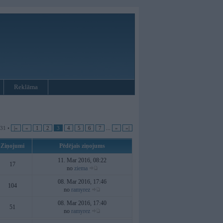
Reklāma
 31 •
|«
«
1
2
3
4
5
6
7
...
»
»|
Ziņojumi
Pēdējais ziņojums
11. Mar 2016, 08:22
17
no
ziema
08. Mar 2016, 17:46
104
no
ramyrez
08. Mar 2016, 17:40
51
no
ramyrez