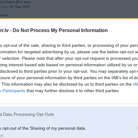
edarbinot ģībst nost
:
Elste
, 06. Mar 2016
 vārās
:
martinzzzz
, 28. Feb 2016
m3 vader salonas
.lv -
Do Not Process My Personal Information
:
efkagee
, 25. Feb 2016
 durvis bez atslēgas?
(
1
2
)
to opt-out of the sale, sharing to third parties, or processing of your per
:
skunkss
, 05. Dec 2011
formation for targeted advertising by us, please use the below opt-out s
36 1.6
r selection. Please note that after your opt-out request is processed y
:
bmwciekurkalns
, 08. Feb 2016
eing interest-based ads based on personal information utilized by us or
disclosed to third parties prior to your opt-out. You may separately opt-
:
lauris92
, 07. Feb 2016
losure of your personal information by third parties on the IAB’s list of
 trūkst jaudas
(
1
2
3
)
. This information may also be disclosed by us to third parties on the
IA
:
lauris92
, 01. Feb 2016
Participants
that may further disclose it to other third parties.
moldingi
:
kojas999
, 09. Jun 2008
 ar klokenes sensoru
:
edgars1509
, 11. Jan 2016
l Data Processing Opt Outs
nav siltuma...
(
1
2
)
:
robis1133
, 05. Jan 2016
o opt-out of the Sharing of my personal data.
riež starteris
In