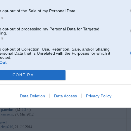
:
gatinsh44
, 11. Aug 2010
k distance control)
o opt-out of the Sale of my Personal Data.
:
palaidnis
, 18. Jan 2012
In
vanos motora kompensatoru klabēšana pie auksta motora.
:
ozzymc22
, 08. Oct 2015
to opt-out of processing my Personal Data for Targeted
ing.
 93.gada motora eļļas maiņa
In
:
Dzuudis
, 08. Oct 2015
 vanosa eļļas maiņa
(
1
2
)
o opt-out of Collection, Use, Retention, Sale, and/or Sharing
:
artoor
, 14. Jan 2009
ersonal Data that Is Unrelated with the Purposes for which it
lected.
ērna sēdeklīša stiprinājumi (DIY)
(
1
2
)
Out
:
australia
, 06. Oct 2011
arcelsana
CONFIRM
:
zevs2322
, 27. Jul 2015
ikls
:
Dzuudis
, 13. Jul 2015
Data Deletion
Data Access
Privacy Policy
ab
:
Dzuudis
, 08. Jul 2015
 paterins!
(
2
3
4
)
:
kaaseens
, 27. Mar 2012
pact
:
elvijs210
, 21. Jul 2014