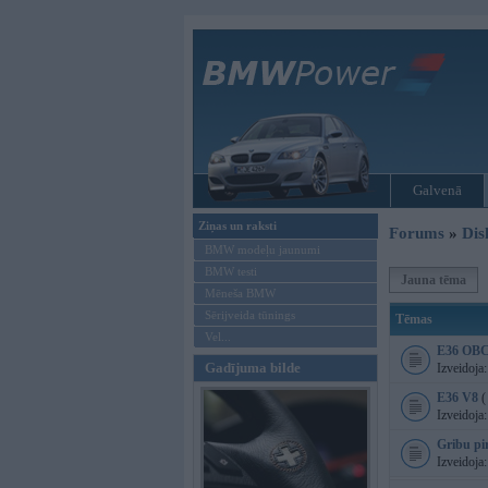
Galvenā
Ziņas un raksti
Forums
»
Dis
BMW modeļu jaunumi
BMW testi
Jauna tēma
Mēneša BMW
Sērijveida tūnings
Tēmas
Vel...
E36 OB
Gadījuma bilde
Izveidoja
E36 V8
(
Izveidoja
Gribu pir
Izveidoja