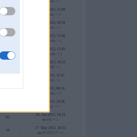
no
kreilis
21. Oct 2015, 21:09
3
no
jablaks
10. Oct 2015, 10:59
8
no
daulex
08. Oct 2015, 13:48
1
no
Dzuudis
08. Oct 2015, 13:45
32
no
Dzuudis
02. Aug 2015, 16:55
27
no
GirtzB
27. Jul 2015, 22:47
6
no
kreilis
13. Jul 2015, 09:14
6
no
Lauriko
08. Jul 2015, 10:38
4
no
henis
02. Jun 2015, 10:19
65
no
HS
17. May 2015, 18:35
10
no
RUDIS27