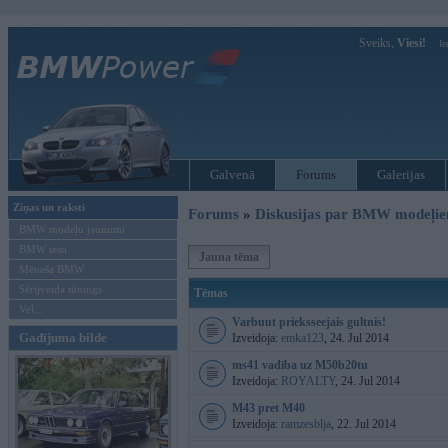
Sveiks,
Viesi!
Ie
Galvenā
Forums
Galerijas
Ziņas un raksti
Forums
»
Diskusijas par BMW modeļi
BMW modeļu jaunumi
BMW testi
Jauna tēma
Mēneša BMW
Sērijveida tūnings
Tēmas
Vel...
Varbuut prieksseejais gultnis!
Gadījuma bilde
Izveidoja:
emka123
, 24. Jul 2014
ms41 vadība uz M50b20tu
Izveidoja:
ROYALTY
, 24. Jul 2014
M43 pret M40
Izveidoja:
ramzesblja
, 22. Jul 2014