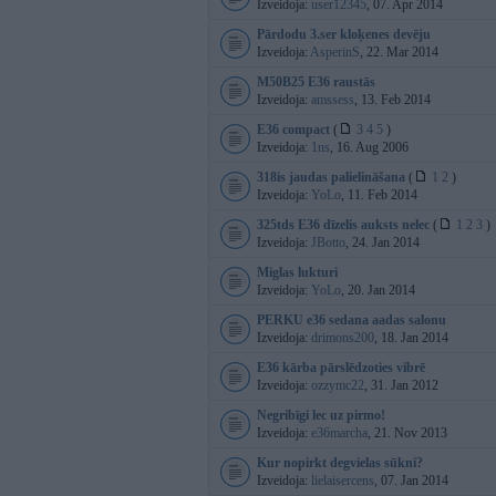
Izveidoja:
user12345
, 07. Apr 2014
Pārdodu 3.ser kloķenes devēju
Izveidoja:
AsperinS
, 22. Mar 2014
M50B25 E36 raustās
Izveidoja:
amssess
, 13. Feb 2014
E36 compact
(
3
4
5
)
Izveidoja:
1ns
, 16. Aug 2006
318is jaudas palielināšana
(
1
2
)
Izveidoja:
YoLo
, 11. Feb 2014
325tds E36 dīzelis auksts nelec
(
1
2
3
)
Izveidoja:
JBotto
, 24. Jan 2014
Miglas lukturi
Izveidoja:
YoLo
, 20. Jan 2014
PERKU e36 sedana aadas salonu
Izveidoja:
drimons200
, 18. Jan 2014
E36 kārba pārslēdzoties vibrē
Izveidoja:
ozzymc22
, 31. Jan 2012
Negribīgi lec uz pirmo!
Izveidoja:
e36marcha
, 21. Nov 2013
Kur nopirkt degvielas sūkni?
Izveidoja:
lielaisercens
, 07. Jan 2014