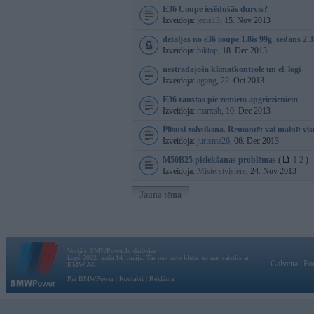
E36 Coupe iesēdušās durvis?
Izveidoja:
jecis13
, 15. Nov 2013
detaljas no e36 coupe 1.8is 99g. sedans 2.3
Izveidoja:
biktop
, 18. Dec 2013
nestrādājoša klimatkontrole un el. logi
Izveidoja:
agang
, 22. Oct 2013
E36 raustās pie zemiem apgriezieniem
Izveidoja:
marxsb
, 10. Dec 2013
Plīsusi zobsiksna. Remontēt vai mainīt vi
Izveidoja:
jurisma26
, 06. Dec 2013
M50B25 pielekšanas problēmas
(
1
2
)
Izveidoja:
Misterstvisters
, 24. Nov 2013
Jauna tēma
Vortāls BMWPower.lv darbojas
kopš 2002. gada 14. maija. Tas nav auto klubs un nav saistīts ar
Galvena
|
Fo
BMW AG.
Par BMWPower
|
Kontakti
|
Reklāma