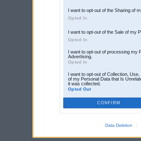
also be disclosed by us to 
I want to opt-out of the Sharing of 
Downstream Participants
th
Opted In
third parties.
I want to opt-out of the Sale of my 
Opted In
I want to opt-out of processing my 
Advertising.
Opted In
I want to opt-out of Collection, Use
of my Personal Data that Is Unrelat
it was collected.
Opted Out
CONFIRM
Data Deletion