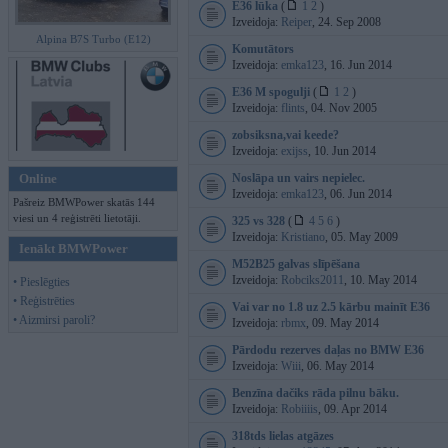
E36 lūka
(
1
2
)
Izveidoja:
Reiper
, 24. Sep 2008
Alpina B7S Turbo (E12)
Komutātors
Izveidoja:
emka123
, 16. Jun 2014
E36 M spogulji
(
1
2
)
Izveidoja:
flints
, 04. Nov 2005
zobsiksna,vai keede?
Izveidoja:
exijss
, 10. Jun 2014
Online
Noslāpa un vairs nepielec.
Izveidoja:
emka123
, 06. Jun 2014
Pašreiz BMWPower skatās 144
viesi un 4 reģistrēti lietotāji.
325 vs 328
(
4
5
6
)
Izveidoja:
Kristiano
, 05. May 2009
Ienākt BMWPower
M52B25 galvas slīpēšana
Izveidoja:
Robciks2011
, 10. May 2014
• Pieslēgties
• Reģistrēties
Vai var no 1.8 uz 2.5 kārbu mainīt E36
• Aizmirsi paroli?
Izveidoja:
rbmx
, 09. May 2014
Pārdodu rezerves daļas no BMW E36
Izveidoja:
Wiii
, 06. May 2014
Benzīna dačiks rāda pilnu bāku.
Izveidoja:
Robiiiis
, 09. Apr 2014
318tds lielas atgāzes