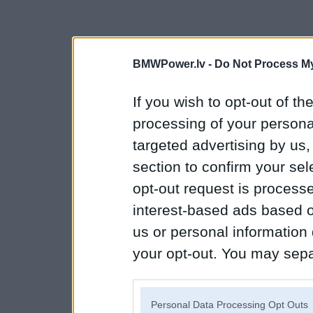
BMWPower.lv -
Do Not Process My
If you wish to opt-out of the
processing of your personal
targeted advertising by us
section to confirm your sel
opt-out request is proces
interest-based ads based o
us or personal information d
your opt-out. You may separ
disclosure of your personal
IAB’s list of downstream pa
Personal Data Processing Opt Outs