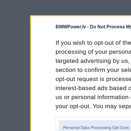
BMWPower.lv -
Do Not Process My
If you wish to opt-out of the
processing of your personal
targeted advertising by us
section to confirm your sel
opt-out request is proces
interest-based ads based o
us or personal information d
your opt-out. You may separ
disclosure of your personal
IAB’s list of downstream pa
Personal Data Processing Opt Outs