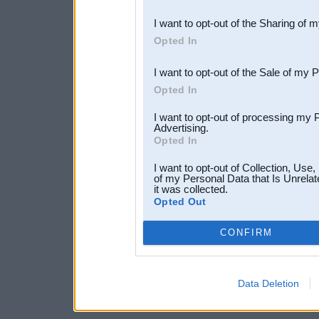
also be disclosed by us to 
I want to opt-out of the Sharing of 
Downstream Participants
th
Opted In
third parties.
I want to opt-out of the Sale of my 
Opted In
I want to opt-out of processing my 
Advertising.
Opted In
I want to opt-out of Collection, Use
of my Personal Data that Is Unrelat
it was collected.
Opted Out
CONFIRM
Data Deletion