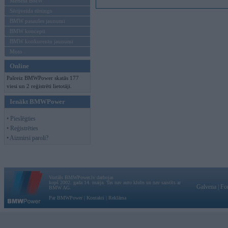
Mēneša BMW
Sērijveida tūnings
BMW pasaules jaunumi
BMW koncepti
BMW konkurentu jaunumi
Moto
Online
Pašreiz BMWPower skatās 177
viesi un 2 reģistrēti lietotāji.
Ienākt BMWPower
• Pieslēgties
• Reģistrēties
• Aizmirsi paroli?
Vortāls BMWPower.lv darbojas
kopš 2002. gada 14. maija. Tas nav auto klubs un nav saistīts ar
Galvena
|
Fo
BMW AG.
Par BMWPower
|
Kontakti
|
Reklāma