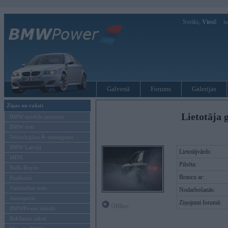
Sveiks,
Viesi!
Ie
Galvenā
Forums
Galerijas
Ziņas un raksti
Lietotāja 
BMW modeļu jaunumi
BMW testi
Tehnoloģijas & sasniegumi
BMW Latvijā
Lietotājvārds:
MINI
Pilsēta:
Rolls-Royce
Braucu ar:
Pasākumi
Vadāmības tests
Nodarbošanās:
Autosports
Ziņojumi forumā:
Offline
BMWPower aktuāli
Reklāmas raksti