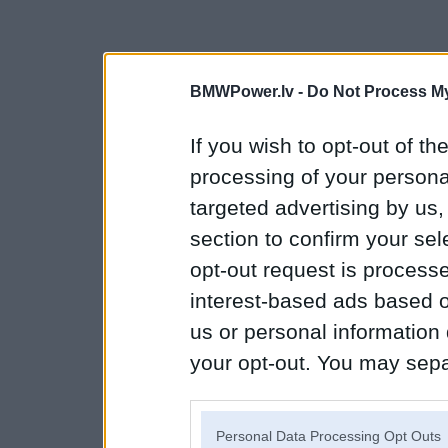
BMWPower.lv -
Do Not Process My
If you wish to opt-out of the
processing of your personal
targeted advertising by us
section to confirm your sel
opt-out request is proces
interest-based ads based o
us or personal information d
your opt-out. You may separ
disclosure of your personal
IAB’s list of downstream pa
Personal Data Processing Opt Outs