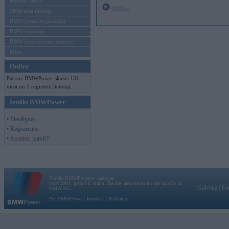
Mēneša BMW
Offline
Sērijveida tūnings
BMW pasaules jaunumi
BMW koncepti
BMW konkurentu jaunumi
Moto
Online
Pašreiz BMWPower skatās 131
viesi un 1 reģistrēti lietotāji.
Ienākt BMWPower
• Pieslēgties
• Reģistrēties
• Aizmirsi paroli?
Vortāls BMWPower.lv darbojas
kopš 2002. gada 14. maija. Tas nav auto klubs un nav saistīts ar
Galvena
|
Fo
BMW AG.
Par BMWPower
|
Kontakti
|
Reklāma