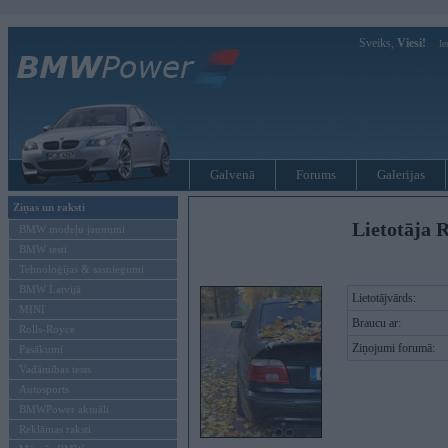
Sveiks,
Viesi!
Ie
Galvenā
Forums
Galerijas
Ziņas un raksti
Lietotāja R
BMW modeļu jaunumi
BMW testi
Tehnoloģijas & sasniegumi
BMW Latvijā
Lietotājvārds:
MINI
Braucu ar:
Rolls-Royce
Ziņojumi forumā:
Pasākumi
Vadāmības tests
Autosports
BMWPower aktuāli
Reklāmas raksti