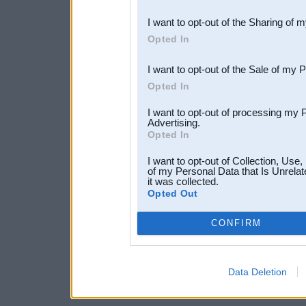
also be disclosed by us to 
I want to opt-out of the Sharing of 
Downstream Participants
th
Opted In
third parties.
I want to opt-out of the Sale of my 
Opted In
I want to opt-out of processing my 
Advertising.
Opted In
I want to opt-out of Collection, Use
of my Personal Data that Is Unrelat
it was collected.
Opted Out
CONFIRM
Data Deletion