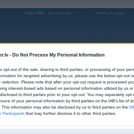
Sveiks,
Viesi!
|
Svetdiena, 9. augusts
Ienākt
Reģistrācija
Forums
Galerijas
Reģistrācija
Lietotāji
Meklētājs
.lv -
Do Not Process My Personal Information
Lietotāja Puxxx profils
to opt-out of the sale, sharing to third parties, or processing of your per
formation for targeted advertising by us, please use the below opt-out s
Pēdējo reizi manīts: 11. Mar 2026, 13:00
r selection. Please note that after your opt-out request is processed y
eing interest-based ads based on personal information utilized by us or
Lietotājvārds:
Puxxx
balstītājs
disclosed to third parties prior to your opt-out. You may separately opt-
Pilsēta:
Rīga
losure of your personal information by third parties on the IAB’s list of
840i, e61 LCI, 740d, 328is, 344TT, M3
. This information may also be disclosed by us to third parties on the
IA
Braucu ar:
Sport Evolution - e30: M5 e39 ; GANG
Participants
that may further disclose it to other third parties.
BANG bus 5.7l
Nodarbošanās:
RJ Motorsports & Happy Drift Friends
Intereses:
Garšo drifts!