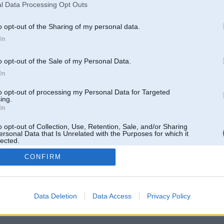
Ziņojumi forumā:
4205
l Data Processing Opt Outs
Pēdējie ziņojumi forumā
[
]
o opt-out of the Sharing of my personal data.
Lietotāja Puxxx galerijas
[
]
In
o opt-out of the Sale of my Personal Data.
In
to opt-out of processing my Personal Data for Targeted
ing.
In
o opt-out of Collection, Use, Retention, Sale, and/or Sharing
ersonal Data that Is Unrelated with the Purposes for which it
lected.
Out
CONFIRM
 un nav saistīts ar
Galvena
|
Forums
|
Galerijas
|
Reģistrācija
|
Lietotaāji
|
Meklētājs
|
Reklā
Data Deletion
Data Access
Privacy Policy