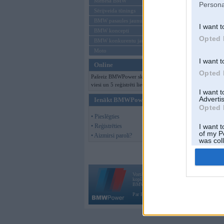
Mēneša BMW
Persona
Sērijveida tūnings
BMW pasaules jaunumi
I want t
BMW koncepti
Opted 
BMW konkurentu jaunumi
Moto
I want t
Online
Opted 
Pašreiz BMWPower skatās 181
viesi un 5 reģistrēti lietotāji.
I want 
Advertis
Ienākt BMWPower
Opted 
• Pieslēgties
• Reģistrēties
I want t
of my P
• Aizmirsi paroli?
was col
Opted 
Vortāls BMWPower.lv darbojas
kopš 2002. gada 14. maija. Tas nav auto klubs
BMW AG.
Par BMWPower
|
Kontakti
|
Reklāma