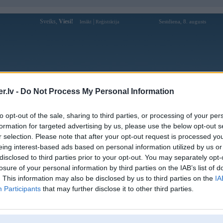
Sveiks,
Viesi!
|
Sestdiena, 8. augusts
Ienākt
Reģistrācija
Forums
Galerijas
Reģistrācija
Lietotāji
Meklētājs
.lv -
Do Not Process My Personal Information
Lietotāja henis profils
to opt-out of the sale, sharing to third parties, or processing of your per
formation for targeted advertising by us, please use the below opt-out s
Pēdējo reizi manīts: 13. Jun 2023, 11:27
r selection. Please note that after your opt-out request is processed y
eing interest-based ads based on personal information utilized by us or
Lietotājvārds:
henis
disclosed to third parties prior to your opt-out. You may separately opt-
Pilsēta:
Saulkrasti
losure of your personal information by third parties on the IAB’s list of
Braucu ar:
V70
. This information may also be disclosed by us to third parties on the
IA
Ziņojumi forumā:
1340
Participants
that may further disclose it to other third parties.
Pēdējie ziņojumi forumā
[
]