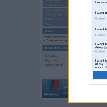
Mēneša BMW
Persona
Sērijveida tūnings
BMW pasaules jaunumi
I want t
BMW koncepti
Opted 
BMW konkurentu jaunumi
Moto
I want t
Online
Opted 
Pašreiz BMWPower skatās 94 viesi
un 5 reģistrēti lietotāji.
I want 
Advertis
Ienākt BMWPower
Opted 
• Pieslēgties
• Reģistrēties
I want t
of my P
• Aizmirsi paroli?
was col
Opted 
Vortāls BMWPower.lv darbojas
kopš 2002. gada 14. maija. Tas nav auto klubs
BMW AG.
Par BMWPower
|
Kontakti
|
Reklāma