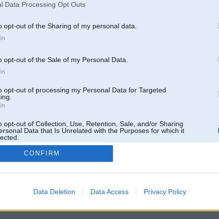
l Data Processing Opt Outs
o opt-out of the Sharing of my personal data.
In
o opt-out of the Sale of my Personal Data.
In
to opt-out of processing my Personal Data for Targeted
ing.
In
o opt-out of Collection, Use, Retention, Sale, and/or Sharing
ersonal Data that Is Unrelated with the Purposes for which it
lected.
Out
CONFIRM
 un nav saistīts ar
Galvena
|
Forums
|
Galerijas
|
Reģistrācija
|
Lietotaāji
|
Meklētājs
|
Reklā
Data Deletion
Data Access
Privacy Policy