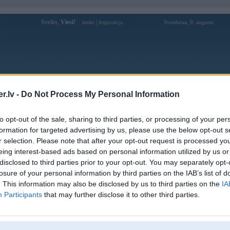
Sveiks,
Viesi!
|
Svetdiena, 9. augusts
Ienākt
Reģistrācija
Forums
Galerijas
Reģistrācija
Lietotāji
Meklētājs
.lv -
Do Not Process My Personal Information
Lietotāja ziema profils
to opt-out of the sale, sharing to third parties, or processing of your per
formation for targeted advertising by us, please use the below opt-out s
Pēdējo reizi manīts: 17. Sep 2023, 00:39
r selection. Please note that after your opt-out request is processed y
eing interest-based ads based on personal information utilized by us or
Lietotājvārds:
ziema
disclosed to third parties prior to your opt-out. You may separately opt-
Pilsēta:
Limbaži
losure of your personal information by third parties on the IAB’s list of
Braucu ar:
golf,voyager,passerati
. This information may also be disclosed by us to third parties on the
IA
Nodarbošanās:
mainu viskautkam stiklus :)
Participants
that may further disclose it to other third parties.
Intereses:
auto, BMW
Ziņojumi forumā:
1987