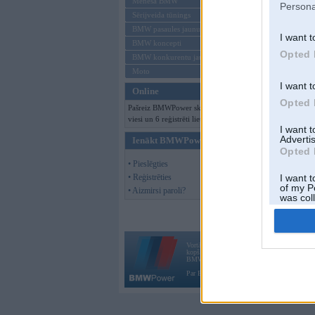
Mēneša BMW
Persona
Sērijveida tūnings
BMW pasaules jaunumi
I want t
BMW koncepti
Opted 
BMW konkurentu jaunumi
Moto
I want t
Online
Opted 
Pašreiz BMWPower skatās 172
viesi un 6 reģistrēti lietotāji.
I want 
Advertis
Ienākt BMWPower
Opted 
• Pieslēgties
• Reģistrēties
I want t
of my P
• Aizmirsi paroli?
was col
Opted 
Vortāls BMWPower.lv darbojas
kopš 2002. gada 14. maija. Tas nav auto klubs
BMW AG.
Par BMWPower
|
Kontakti
|
Reklāma