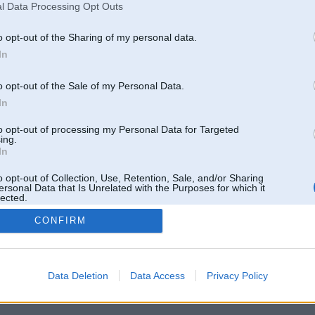
Pēdējie ziņojumi forumā
l Data Processing Opt Outs
[
]
o opt-out of the Sharing of my personal data.
In
o opt-out of the Sale of my Personal Data.
In
to opt-out of processing my Personal Data for Targeted
ing.
In
o opt-out of Collection, Use, Retention, Sale, and/or Sharing
ersonal Data that Is Unrelated with the Purposes for which it
lected.
Out
CONFIRM
 un nav saistīts ar
Galvena
|
Forums
|
Galerijas
|
Reģistrācija
|
Lietotaāji
|
Meklētājs
|
Reklā
Data Deletion
Data Access
Privacy Policy