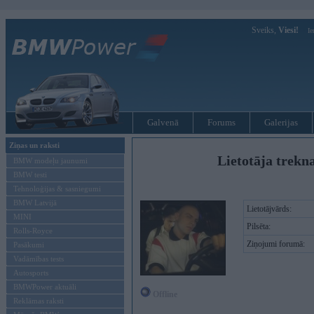
Sveiks,
Viesi!
Ie
Galvenā
Forums
Galerijas
Ziņas un raksti
Lietotāja trekna
BMW modeļu jaunumi
BMW testi
Tehnoloģijas & sasniegumi
BMW Latvijā
Lietotājvārds:
MINI
Pilsēta:
Rolls-Royce
Ziņojumi forumā:
Pasākumi
Vadāmības tests
Autosports
BMWPower aktuāli
Offline
Reklāmas raksti