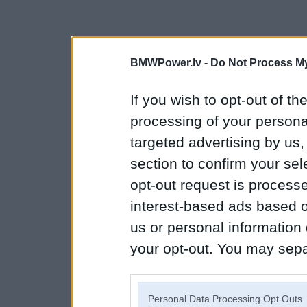
BMWPower.lv -
Do Not Process My
If you wish to opt-out of the
processing of your personal
targeted advertising by us
section to confirm your sel
opt-out request is proces
interest-based ads based o
us or personal information d
your opt-out. You may separ
disclosure of your personal
IAB’s list of downstream pa
Personal Data Processing Opt Outs