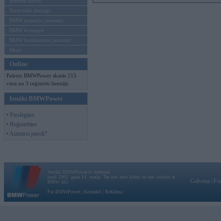
Mēneša BMW
Sērijveida tūnings
BMW pasaules jaunumi
BMW koncepti
BMW konkurentu jaunumi
Moto
Online
Pašreiz BMWPower skatās 215
viesi un 3 reģistrēti lietotāji.
Ienākt BMWPower
• Pieslēgties
• Reģistrēties
• Aizmirsi paroli?
Vortāls BMWPower.lv darbojas
kopš 2002. gada 14. maija. Tas nav auto klubs un nav saistīts ar
Galvena
|
Fo
BMW AG.
Par BMWPower
|
Kontakti
|
Reklāma