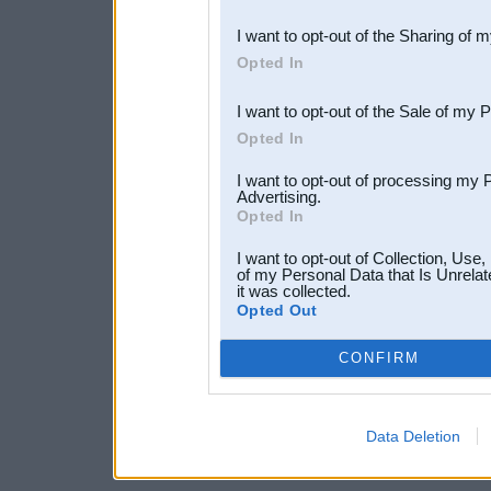
also be disclosed by us to 
I want to opt-out of the Sharing of 
Downstream Participants
th
Opted In
third parties.
I want to opt-out of the Sale of my 
Opted In
I want to opt-out of processing my 
Advertising.
Opted In
I want to opt-out of Collection, Use
of my Personal Data that Is Unrelat
it was collected.
Opted Out
CONFIRM
Data Deletion