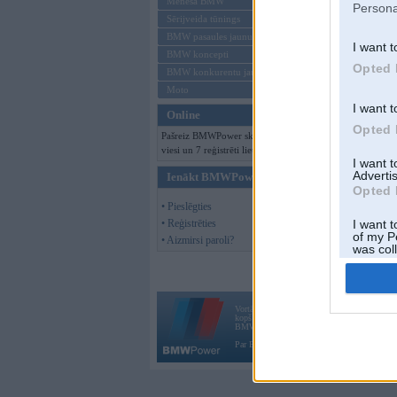
Mēneša BMW
Persona
Sērijveida tūnings
BMW pasaules jaunumi
I want t
BMW koncepti
Opted 
BMW konkurentu jaunumi
Moto
I want t
Online
Opted 
Pašreiz BMWPower skatās 120
viesi un 7 reģistrēti lietotāji.
I want 
Advertis
Ienākt BMWPower
Opted 
• Pieslēgties
• Reģistrēties
I want t
of my P
• Aizmirsi paroli?
was col
Opted 
Vortāls BMWPower.lv darbojas
kopš 2002. gada 14. maija. Tas nav auto klubs
BMW AG.
Par BMWPower
|
Kontakti
|
Reklāma