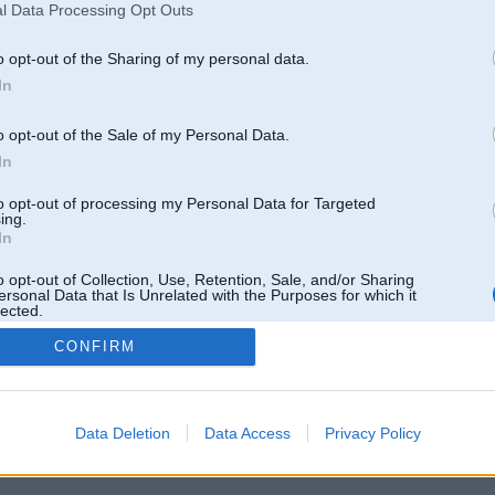
Pēdējie ziņojumi forumā
l Data Processing Opt Outs
[
]
o opt-out of the Sharing of my personal data.
In
o opt-out of the Sale of my Personal Data.
In
to opt-out of processing my Personal Data for Targeted
ing.
In
o opt-out of Collection, Use, Retention, Sale, and/or Sharing
ersonal Data that Is Unrelated with the Purposes for which it
lected.
Out
CONFIRM
 un nav saistīts ar
Galvena
|
Forums
|
Galerijas
|
Reģistrācija
|
Lietotaāji
|
Meklētājs
|
Reklā
Data Deletion
Data Access
Privacy Policy