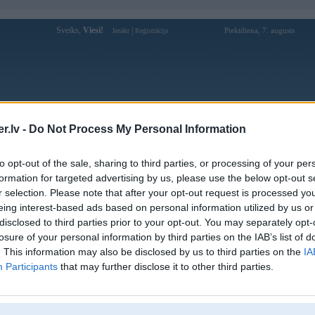
Sveiks,
Viesi!
|
Piektdiena, 7. augusts
Ienākt
Reģistrācija
Forums
Galerijas
Reģistrācija
Lietotāji
Meklētājs
.lv -
Do Not Process My Personal Information
Lietotāja skunkss profils
to opt-out of the sale, sharing to third parties, or processing of your per
formation for targeted advertising by us, please use the below opt-out s
Pēdējo reizi manīts: 19. Jul 2015, 10:00
r selection. Please note that after your opt-out request is processed y
eing interest-based ads based on personal information utilized by us or
Lietotājvārds:
skunkss
disclosed to third parties prior to your opt-out. You may separately opt-
Pilsēta:
Rīga
losure of your personal information by third parties on the IAB’s list of
Braucu ar:
BMW E36 2.5tds Touring
. This information may also be disclosed by us to third parties on the
IA
Nodarbošanās:
Participants
that may further disclose it to other third parties.
Intereses:
BMW
Ziņojumi forumā:
29