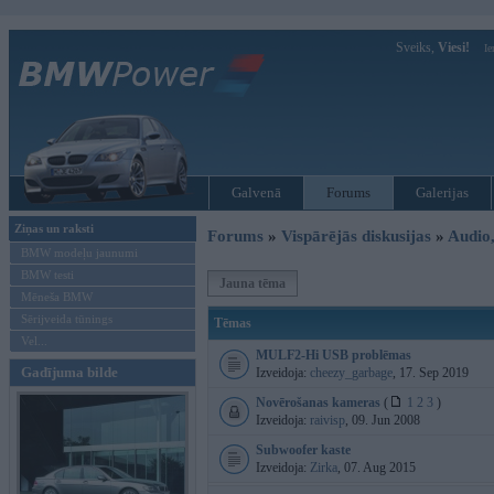
Sveiks,
Viesi!
Ie
Galvenā
Forums
Galerijas
Ziņas un raksti
Forums
»
Vispārējās diskusijas
»
Audio,
BMW modeļu jaunumi
BMW testi
Jauna tēma
Mēneša BMW
Sērijveida tūnings
Tēmas
Vel...
MULF2-Hi USB problēmas
Gadījuma bilde
Izveidoja:
cheezy_garbage
, 17. Sep 2019
Novērošanas kameras
(
1
2
3
)
Izveidoja:
raivisp
, 09. Jun 2008
Subwoofer kaste
Izveidoja:
Zirka
, 07. Aug 2015