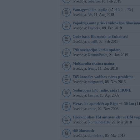
Izveidoja:
robertse
, 16. Feb 2019
Vantage+shiirs topiks
(
4
5
6
...
75
)
Izveidoja:
AV
, 11. Aug 2018
Vajadzigs auto priekš videoklipa filmēšan
Izveidoja:
Laybeks
, 09. Feb 2019
Code basic Bluetooth to Enhanced
Izveidoja:
arted0
, 07. Feb 2019
E90 navigācijas karšu update.
Izveidoja:
KaiminPuika
, 21. Jan 2019
Multimedia ekrāna maiņa
Izveidoja:
freely
, 11. Dec 2018
E65 konsoles vadības sviras problēma
Izveidoja:
maigonis9
, 08. Nov 2018
Nedarbojas E46 radio, rāda PHONE
Izveidoja:
Lavina
, 15. Apr 2009
Vietas, ko apmeklēt ap Rīgu +/- 50 km
(
Izveidoja:
crime
, 02. Nov 2008
Teleskopiskās FM antenas iebūve E34 va
Izveidoja:
NormundsE34
, 29. Mar 2018
e60 bluetooth
Izveidoja:
dundeluxe
, 05. Mar 2018