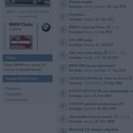
Displejs maģim
Izveidoja:
cheezy_garbage
, 04. Sep 2019
BMW 7. sērija E65/E66 Facelift
Projektors
(preses bildes)
Izveidoja:
Omulis
, 01. Apr 2012
BMW Connected Drive
(
1
2
)
Izveidoja:
Heriss
, 12. Jul 2019
E39 2000 audio
Izveidoja:
Dvoika
, 11. Jul 2019
Tele 2 nav zonas Rīgā
(
4
5
6
...
35
)
Online
Izveidoja:
Sandis_UR
, 14. Jul 2011
Pašreiz BMWPower skatās 131
BMW HiFi bez pastiprinātāja?
viesi un 3 reģistrēti lietotāji.
Izveidoja:
cheezy_garbage
, 27. Jun 2019
Ienākt BMWPower
ATAMAH E28 600 hp Video un Foto!
(
Izveidoja:
-ATAMAH-
, 23. Mar 2006
• Pieslēgties
DVD/TV/DIVX/USB auto multimediju cen
• Reģistrēties
Izveidoja:
nakts
, 15. Feb 2007
• Aizmirsi paroli?
XTRONS android pievienošana e39
Izveidoja:
Janka83
, 16. Mar 2019
Jazz mūzika (veca un jauna)
(
1
2
3
)
Izveidoja:
raivisp
, 20. Nov 2009
Bluetooth CD changer adapteris