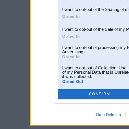
also be disclosed by us to 
I want to opt-out of the Sharing of 
Downstream Participants
th
Opted In
third parties.
I want to opt-out of the Sale of my 
Opted In
I want to opt-out of processing my 
Advertising.
Opted In
I want to opt-out of Collection, Use
of my Personal Data that Is Unrelat
it was collected.
Opted Out
CONFIRM
Data Deletion