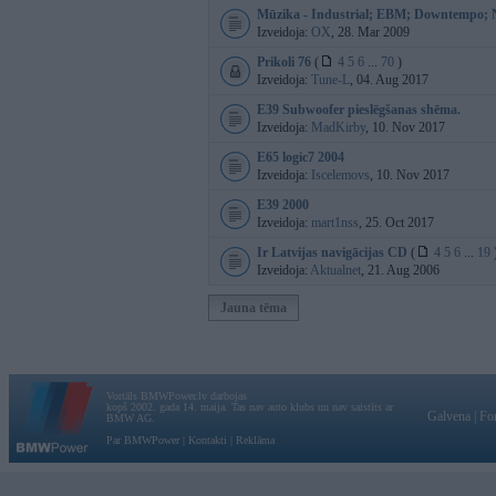
Mūzika - Industrial; EBM; Downtempo; 
Izveidoja:
OX
, 28. Mar 2009
Prikoli 76
(
4
5
6
...
70
)
Izveidoja:
Tune-L
, 04. Aug 2017
E39 Subwoofer pieslēgšanas shēma.
Izveidoja:
MadKirby
, 10. Nov 2017
E65 logic7 2004
Izveidoja:
Iscelemovs
, 10. Nov 2017
E39 2000
Izveidoja:
mart1nss
, 25. Oct 2017
Ir Latvijas navigācijas CD
(
4
5
6
...
19
Izveidoja:
Aktualnet
, 21. Aug 2006
Jauna tēma
Vortāls BMWPower.lv darbojas
kopš 2002. gada 14. maija. Tas nav auto klubs un nav saistīts ar
Galvena
|
Fo
BMW AG.
Par BMWPower
|
Kontakti
|
Reklāma