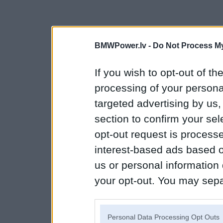
BMWPower.lv -
Do Not Process My
If you wish to opt-out of the
processing of your personal
targeted advertising by us
section to confirm your sel
opt-out request is proces
interest-based ads based o
us or personal information d
your opt-out. You may separ
disclosure of your personal
IAB’s list of downstream pa
Personal Data Processing Opt Outs