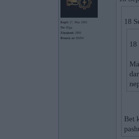
18 S
Kopš:
17. May 2002
No:
Rīga
Ziņojumi:
2893
Braucu ar:
BMW
18
Man
dar
nep
Bet k
pash