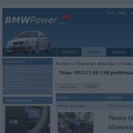
Sveiks,
Viesi!
Ie
Galvenā
Forums
Galerijas
Ziņas un raksti
Forums
»
Vispārējās diskusijas
»
Audio,
BMW modeļu jaunumi
Tēma: MULF2-Hi USB problēma
BMW testi
Mēneša BMW
Sērijveida tūnings
Jauna tēma
Atbildēt
Vel...
Autors
Ziņojums
Gadījuma bilde
cheezy_garbage
17. Sep 2019, 22
Nesen r
bluetoot