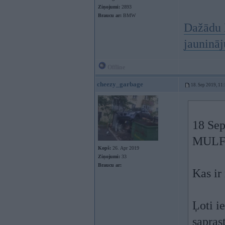
Ziņojumi:
2893
Braucu ar:
BMW
Dažādu 
jauninā
Offline
cheezy_garbage
18. Sep 2019, 11
18 Sep
MULF2 
Kopš:
26. Apr 2019
Ziņojumi:
33
Braucu ar:
Kas ir
Ļoti i
sapras