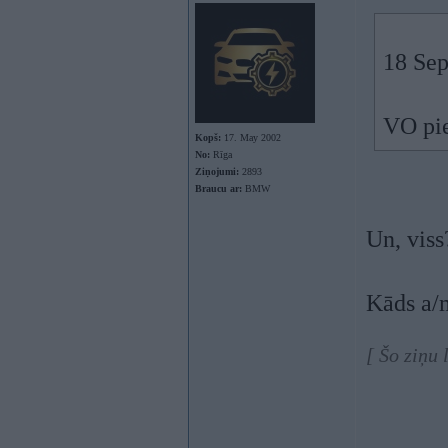
18 Sep
VO pie
Kopš:
17. May 2002
No:
Rīga
Ziņojumi:
2893
Braucu ar:
BMW
Un, viss
Kāds a/m
[ Šo ziņu