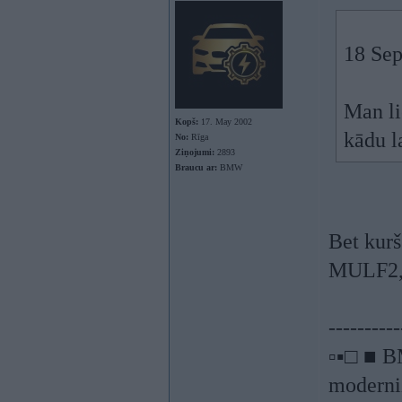
18 Sep
Man lie
Kopš:
17. May 2002
kādu l
No:
Rīga
Ziņojumi:
2893
Braucu ar:
BMW
Bet kurš
MULF2,
----------
▫▪□ ■ B
moderniz