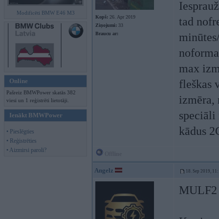
Iesprauž
Modificēti BMW E46 M3
Kopš:
26. Apr 2019
tad nofr
Ziņojumi:
33
Braucu ar:
minūtes/
noforma
max izmē
Online
fleškas 
Pašreiz BMWPower skatās 382
izmēra, 
viesi un 1 reģistrēti lietotāji.
speciāli
Ienākt BMWPower
kādus 2
• Pieslēgties
• Reģistrēties
• Aizmirsi paroli?
Offline
Angelz
18. Sep 2019, 11
MULF2 bl