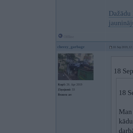
Dažādu 
jauninā
Offline
cheezy_garbage
18. Sep 2019, 12
18 Sep
Kopš:
26. Apr 2019
Ziņojumi:
33
18 S
Braucu ar:
Man l
kādu
darb