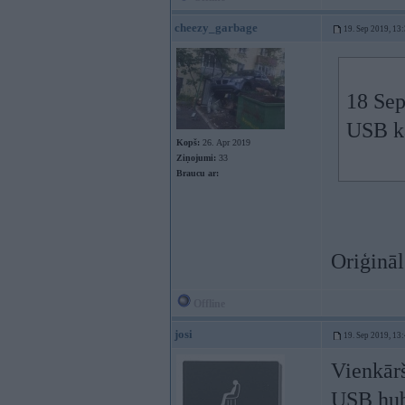
cheezy_garbage
19. Sep 2019, 13
18 Sep
USB ka
Kopš:
26. Apr 2019
Ziņojumi:
33
Braucu ar:
Oriģināl
Offline
josi
19. Sep 2019, 13
Vienkārš
USB hubu