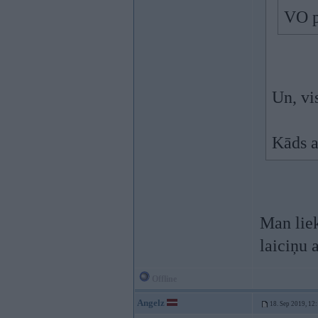
VO p
Un, vi
Kāds a
Man liek
laiciņu 
Offline
Angelz
18. Sep 2019, 12