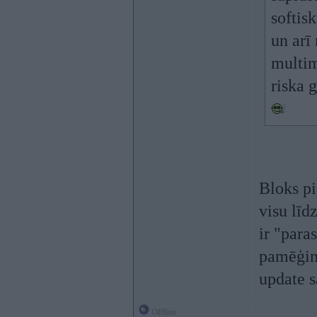
softis
un arī
multim
riska 
Bloks pi
visu līd
ir "para
pamēģin
update s
Offline