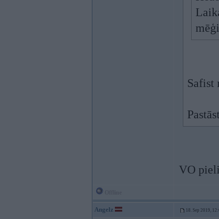
Laik
mēģi
Safist
Pastās
VO pieli
Offline
Angelz
18. Sep 2019, 12