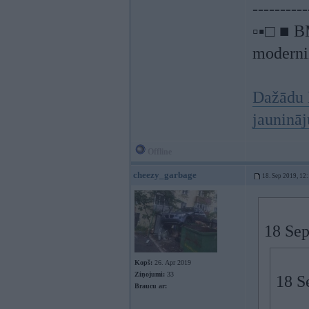
----------
▫▪□ ■ B
moderniz
Dažādu 
jauninā
Offline
cheezy_garbage
18. Sep 2019, 12
18 Sep
Kopš:
26. Apr 2019
Ziņojumi:
33
18 S
Braucu ar: