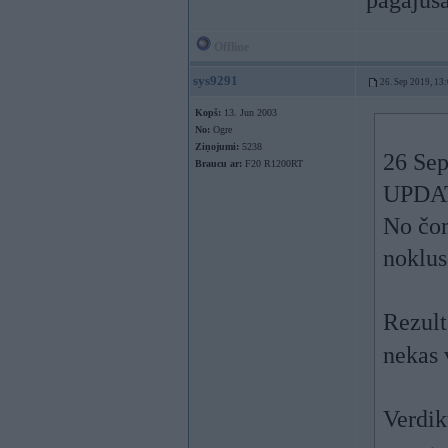
pagājušā
Offline
sys9291
26. Sep 2019, 13
Kopš:
13. Jun 2003
No:
Ogre
Ziņojumi:
5238
26 Sep
Braucu ar:
F20 R1200RT
UPDA
No čom
noklus
Rezult
nekas 
Verdik