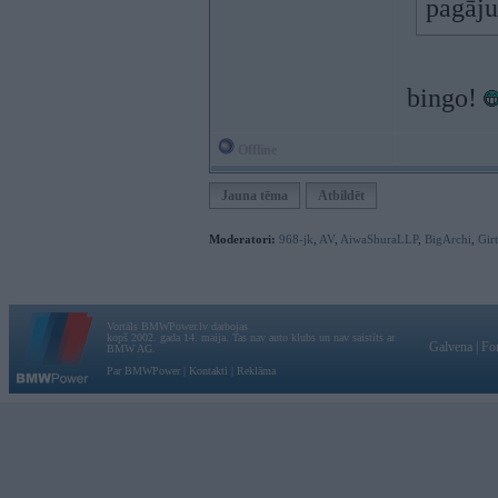
pagāju
bingo!
Offline
Jauna tēma
Atbildēt
Moderatori:
968-jk
,
AV
,
AiwaShuraLLP
,
BigArchi
,
Gir
Vortāls BMWPower.lv darbojas
kopš 2002. gada 14. maija. Tas nav auto klubs un nav saistīts ar
Galvena
|
Fo
BMW AG.
Par BMWPower
|
Kontakti
|
Reklāma