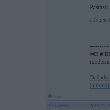
Pastāst
[ Šo ziņu
----------
▫▪□ ■ B
moderniz
Dažādu 
jauninā
Offline
cheezy_garbage
18. Sep 2019, 12