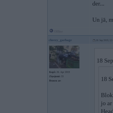
der...
Un jā, m
Offline
cheezy_garbage
18. Sep 2019, 12
18 Sep
Kopš:
26. Apr 2019
Ziņojumi:
33
18 S
Braucu ar:
Blok
jo a
Head