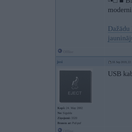
▫▪□ ■ B
moderniz
Dažādu 
jauninā
Offline
josi
18. Sep 2019, 22
USB kabe
Kopš:
24. May 2002
No:
Sigulda
Ziņojumi:
3320
Braucu ar:
Puf-puf
Offline