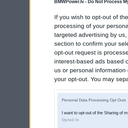
BMWPower.lv -
Do Not Process My
If you wish to opt-out of the
processing of your personal
targeted advertising by us
section to confirm your sel
opt-out request is proces
interest-based ads based o
us or personal information d
your opt-out. You may separ
disclosure of your personal
IAB’s list of downstream pa
Personal Data Processing Opt Outs
also be disclosed by us to 
I want to opt-out of the Sharing of 
Downstream Participants
th
Opted In
third parties.