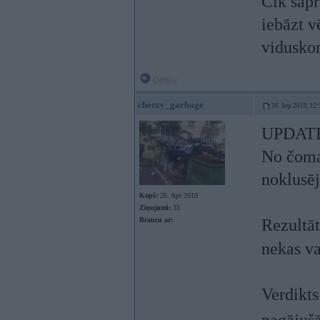
Cik sapr
iebāzt v
viduskon
Offline
cheezy_garbage
26. Sep 2019, 12
UPDAT
No čoma 
noklusēj
Kopš:
26. Apr 2019
Ziņojumi:
33
Braucu ar:
Rezultāt
nekas va
Verdikt