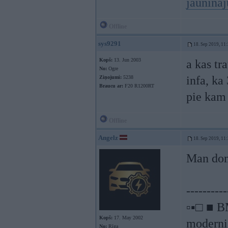
jauninā
Offline
sys9291
18. Sep 2019, 11
Kopš:
13. Jun 2003
a kas tr
No:
Ogre
infa, ka
Ziņojumi:
5238
Braucu ar:
F20 R1200RT
pie kam 
Offline
Angelz
18. Sep 2019, 11
Man domā
----------
▫▪□ ■ B
Kopš:
17. May 2002
moderniz
No:
Rīga