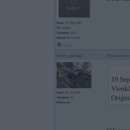
Kopš:
24. May 2002
No:
Sigulda
Ziņojumi:
3320
Braucu ar:
Puf-puf
Offline
cheezy_garbage
19. Sep 2019, 17
19 Sep
Vienkā
Kopš:
26. Apr 2019
Oriģin
Ziņojumi:
33
Braucu ar: