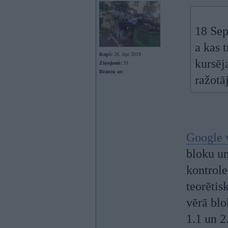
18 Sep
a kas 
Kopš:
26. Apr 2019
kursēj
Ziņojumi:
33
Braucu ar:
ražotā
Google v
bloku un
kontrole
teorētis
vērā blo
1.1 un 2