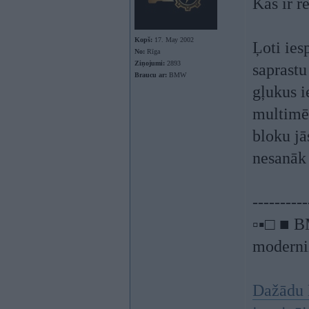
Kas ir r
Kopš:
17. May 2002
Ļoti ies
No:
Rīga
Ziņojumi:
2893
saprastu
Braucu ar:
BMW
gļukus i
multimē
bloku jā
nesanāk
----------
▫▪□ ■ B
moderniz
Dažādu 