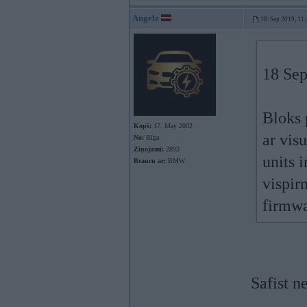
Angelz
18. Sep 2019, 11
18 Sep
Bloks 
Kopš:
17. May 2002
ar vis
No:
Rīga
Ziņojumi:
2893
units 
Braucu ar:
BMW
vispir
firmwa
Safist n