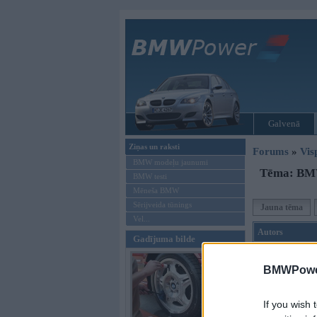
Galvenā
Ziņas un raksti
Forums
»
Vis
BMW modeļu jaunumi
Tēma: BMW
BMW testi
Mēneša BMW
Sērijveida tūnings
Jauna tēma
Vel...
Autors
Gadījuma bilde
cheezy_garbag
BMWPower
If you wish 