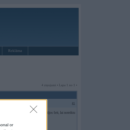
Reklāma
4 ziņojumi • Lapa 1 no 1 •
#1
sistēmas ir pieejamas, tāpēc skatījos šeit, lai noteiktu
ceros).
sonal or