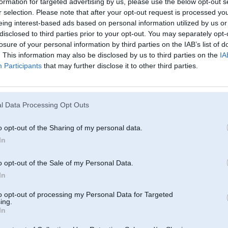
formation for targeted advertising by us, please use the below opt-out s
r selection. Please note that after your opt-out request is processed y
No info, kas linkā, it kā būtu jābūt HiFi, jo man ir pr.durvīs midrange + pīk
eing interest-based ads based on personal information utilized by us or
mazi midrange (pīkstuļu aizmugurē nav(!)). Meklēju pastiprinātāju, bet, nora
pastiprinātāja...
disclosed to third parties prior to your opt-out. You may separately opt-
losure of your personal information by third parties on the IAB’s list of
Vai arī (ļoti iespējams) e87 uz to linku neattiecas... Kāds ir saskāries?
. This information may also be disclosed by us to third parties on the
IA
Participants
that may further disclose it to other third parties.
27. Jun 2019, 14:29
VIN?
7
l Data Processing Opt Outs
o opt-out of the Sharing of my personal data.
In
27. Jun 2019, 15:28
o opt-out of the Sale of my Personal Data.
Izsit pēc VIN sava auto komplektāciju, tur būs redzams, kam ir jābūt no rūpn
tikai restītes, bez tam beigu gadu facelift E87 nāca tikai viens basinieks blak
In
to opt-out of processing my Personal Data for Targeted
ing.
In