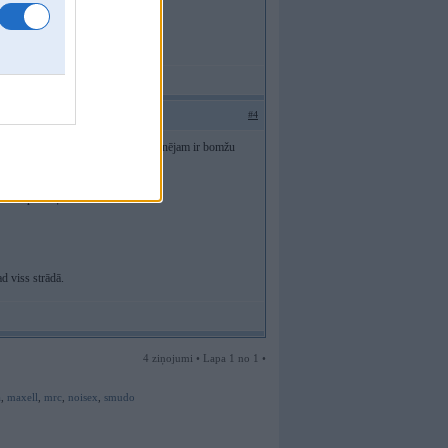
#4
estrādā - verdikts - viss loģiski, manējam ir bomžu
man pīkstuļi ir...
ad viss strādā.
4 ziņojumi • Lapa 1 no 1 •
a
,
maxell
,
mrc
,
noisex
,
smudo