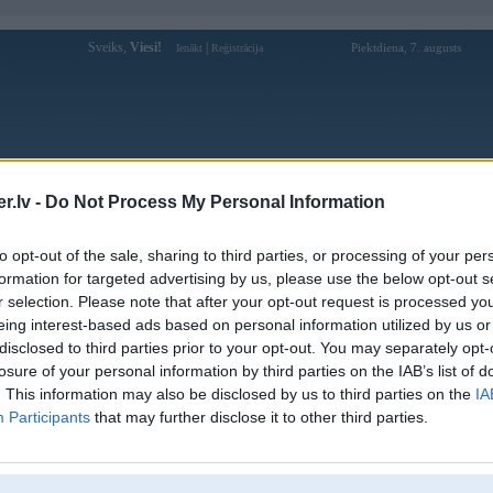
Sveiks,
Viesi!
|
Piektdiena, 7. augusts
Ienākt
Reģistrācija
Forums
Galerijas
Reģistrācija
Lietotāji
Meklētājs
.lv -
Do Not Process My Personal Information
Lietotāja jurkalpg profils
to opt-out of the sale, sharing to third parties, or processing of your per
formation for targeted advertising by us, please use the below opt-out s
Pēdējo reizi manīts: 29. Jun 2019, 22:50
r selection. Please note that after your opt-out request is processed y
eing interest-based ads based on personal information utilized by us or
Lietotājvārds:
jurkalpg
disclosed to third parties prior to your opt-out. You may separately opt-
Ziņojumi forumā:
287
losure of your personal information by third parties on the IAB’s list of
Pēdējie ziņojumi forumā
[
]
. This information may also be disclosed by us to third parties on the
IA
Participants
that may further disclose it to other third parties.