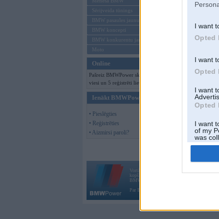
Mēneša BMW
Persona
Sērijveida tūnings
BMW pasaules jaunumi
I want t
BMW koncepti
Opted 
BMW konkurentu jaunumi
Moto
I want t
Online
Opted 
Pašreiz BMWPower skatās 139
viesi un 5 reģistrēti lietotāji.
I want 
Advertis
Ienākt BMWPower
Opted 
• Pieslēgties
• Reģistrēties
I want t
of my P
• Aizmirsi paroli?
was col
Opted 
Vortāls BMWPower.lv darbojas
kopš 2002. gada 14. maija. Tas nav auto klubs
BMW AG.
Par BMWPower
|
Kontakti
|
Reklāma