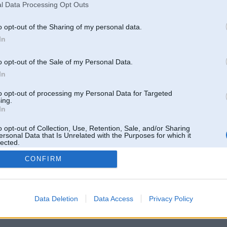
l Data Processing Opt Outs
o opt-out of the Sharing of my personal data.
In
o opt-out of the Sale of my Personal Data.
In
to opt-out of processing my Personal Data for Targeted
ing.
In
o opt-out of Collection, Use, Retention, Sale, and/or Sharing
ersonal Data that Is Unrelated with the Purposes for which it
lected.
Out
CONFIRM
 un nav saistīts ar
Galvena
|
Forums
|
Galerijas
|
Reģistrācija
|
Lietotaāji
|
Meklētājs
|
Reklā
Data Deletion
Data Access
Privacy Policy