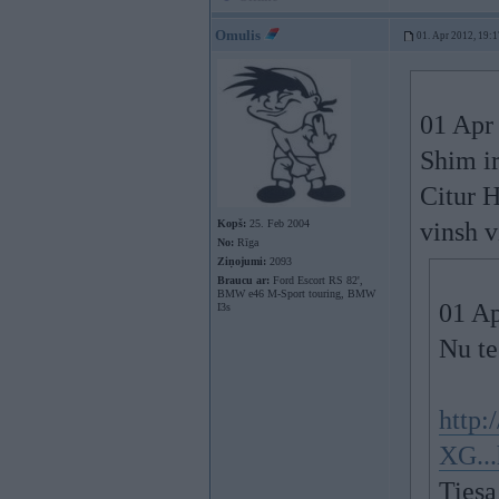
Omulis
01. Apr 2012, 19:1
01 Apr 
Shim i
Citur 
Kopš:
25. Feb 2004
vinsh v
No:
Rīga
Ziņojumi:
2093
Braucu ar:
Ford Escort RS 82',
BMW e46 M-Sport touring, BMW
01 Ap
I3s
Nu te
http
XG..
Tiesa