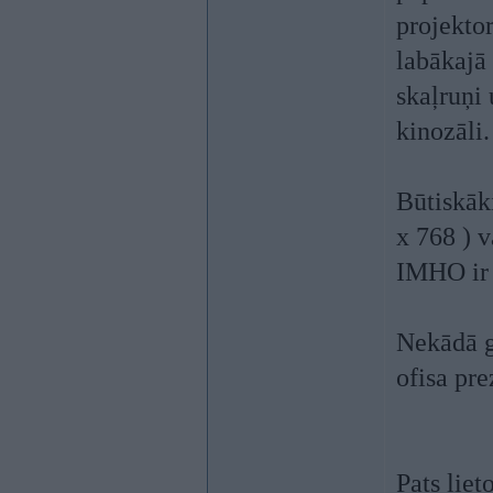
projektor
labākajā
skaļruņi 
kinozāli.
Būtiskāk
x 768 ) v
IMHO ir 
Nekādā g
ofisa pr
Pats lie