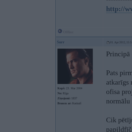
http://w
Offline
Surr
01. Apr 2012, 15:5
Principā 
Pats pirm
atkarīgs 
Kopš:
23. Mar 2004
ofisa pro
No:
Rīga
Ziņojumi:
1837
normālu 
Braucu ar:
Kaskaiš
Cik pētī
papildfīč