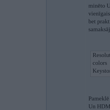
minēto U
vienīgais
bet prak
samaksāj
Resolu
colors
Keyston
Pameklē 
Un HDMI 