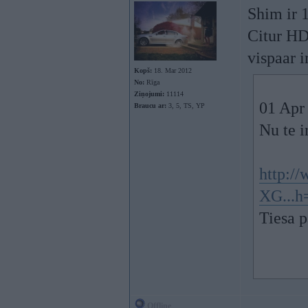
Shim ir
Citur HD
vispaar 
Kopš:
18. Mar 2012
No:
Rīga
Ziņojumi:
11114
01 Apr 
Braucu ar:
3, 5, TS, YP
Nu te i
http:/
XG...h
Tiesa p
Offline