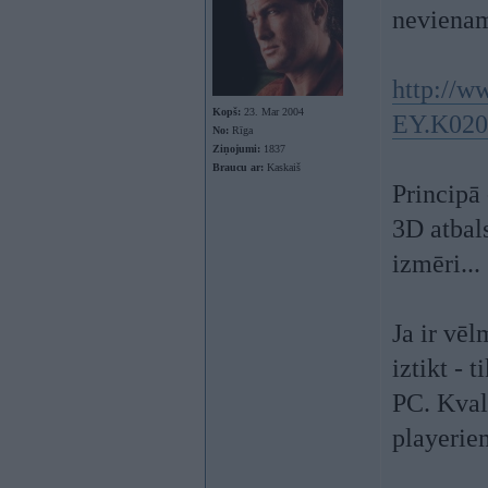
neviena
http://w
Kopš:
23. Mar 2004
EY.K020
No:
Rīga
Ziņojumi:
1837
Braucu ar:
Kaskaiš
Principā 
3D atbal
izmēri...
Ja ir vē
iztikt - 
PC. Kvali
playerie