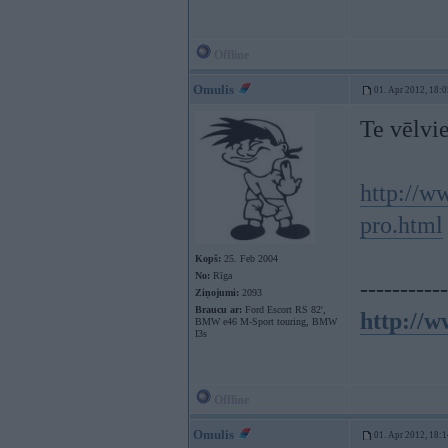
Offline
Omulis
01. Apr 2012, 18:0
Te vēlvie
http://w
pro.html
Kopš:
25. Feb 2004
No:
Rīga
-----------
Ziņojumi:
2093
Braucu ar:
Ford Escort RS 82',
http://w
BMW e46 M-Sport touring, BMW
I3s
Offline
Omulis
01. Apr 2012, 18:1