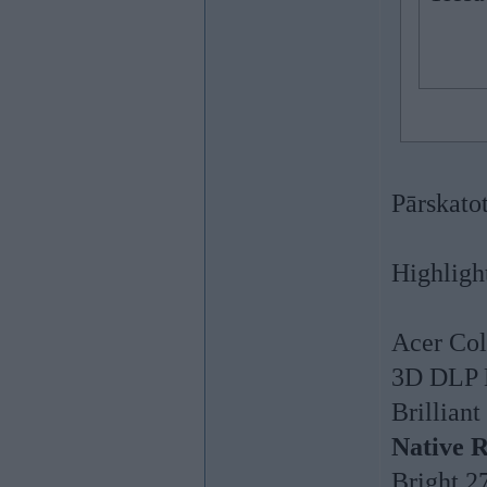
Pārskatot
Highligh
Acer Col
3D DLP B
Brillian
Native R
Bright 2