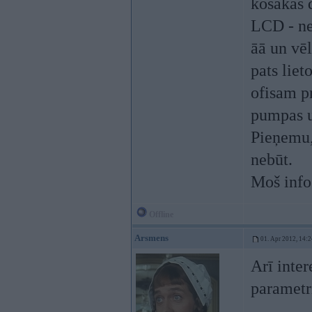
košākas 
LCD - ne
āā un vēl
pats lie
ofisam pr
pumpas u
Pieņemu,
nebūt.
Moš info
Offline
Arsmens
01. Apr 2012, 14:2
Arī inter
parametr