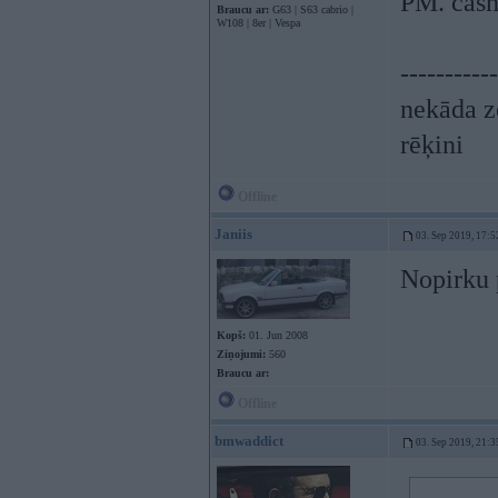
PM. cash
Braucu ar:
G63 | S63 cabrio |
W108 | 8er | Vespa
-----------
nekāda z
rēķini
Offline
Janiis
03. Sep 2019, 17:5
Nopirku 
Kopš:
01. Jun 2008
Ziņojumi:
560
Braucu ar:
Offline
bmwaddict
03. Sep 2019, 21:3