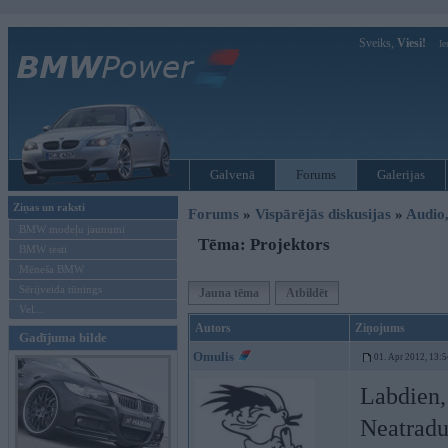
Sveiks,
Viesi!
Ie
Galvenā
Forums
Galerijas
Ziņas un raksti
Forums
»
Vispārējās diskusijas
»
Audio,
BMW modeļu jaunumi
Tēma: Projektors
BMW testi
Mēneša BMW
Sērijveida tūnings
Jauna tēma
Atbildēt
Vel...
Autors
Ziņojums
Gadījuma bilde
Omulis
01. Apr 2012, 13:5
Labdien,
Neatradu