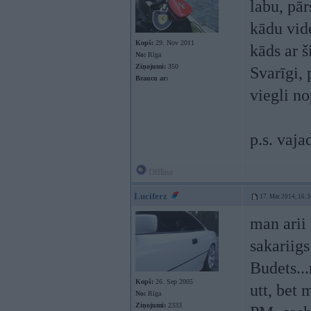
labu, pār
kādu vid
Kopš:
29. Nov 2011
kāds ar š
No:
Rīga
Ziņojumi:
350
Svarīgi,
Braucu ar:
viegli n
p.s. vaja
Offline
Luciferz
17. Mar 2014, 16:3
man arii 
sakariigs
Budets...
Kopš:
26. Sep 2005
utt, bet 
No:
Rīga
Ziņojumi:
2333