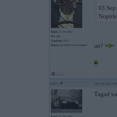
03 Sep
Nopirk
Kopš:
23. Oct 2002
No:
Ogre
Ziņojumi:
8263
un?
Braucu ar:
BMW pa Los Angeles
Offline
CP17
03. Sep 2019, 21:4
Tagad va
Kopš:
17. Dec 2002