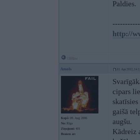
Paldies.
-----------
http://w
Offline
Amols
01. Apr 2012, 14:1
Svarīgāk
cipars li
skatīsies
gaišā te
Kopš:
09. Aug 2006
augšu.
No:
Rīga
Ziņojumi:
401
Kādreiz 
Braucu ar: