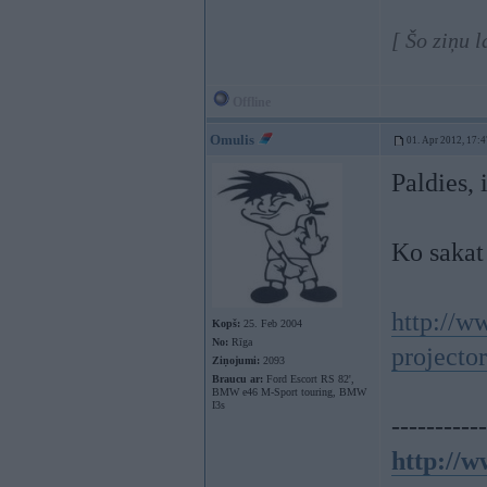
[ Šo ziņu 
Offline
Omulis
01. Apr 2012, 17:4
Paldies, 
Ko sakat
http://w
Kopš:
25. Feb 2004
No:
Rīga
projecto
Ziņojumi:
2093
Braucu ar:
Ford Escort RS 82',
BMW e46 M-Sport touring, BMW
I3s
-----------
http://w