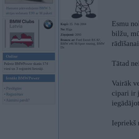
Hamann pārveidojumi BMW 3.
sērijas sedanam E90 ar M paketi
Esmu nol
Kopš:
25. Feb 2004
No:
Rīga
bilžu, m
Ziņojumi:
2093
Braucu ar:
Ford Escort RS 82',
rādīšanai
BMW e46 M-Sport touring, BMW
I3s
Online
Tātad ne
Pašreiz BMWPower skatās 174
viesi un 3 reģistrēti lietotāji.
Ienākt BMWPower
Vairāk ve
• Pieslēgties
cipari ir
• Reģistrēties
• Aizmirsi paroli?
iegādājot
Iepriekš 