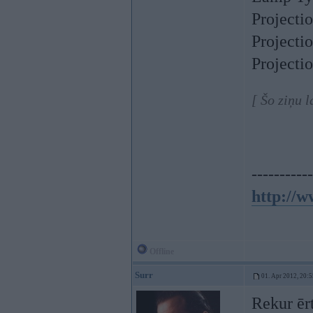
Projecti
Projecti
Projecti
[ Šo ziņu 
-----------
http://w
Offline
Surr
01. Apr 2012, 20:5
Rekur ēr