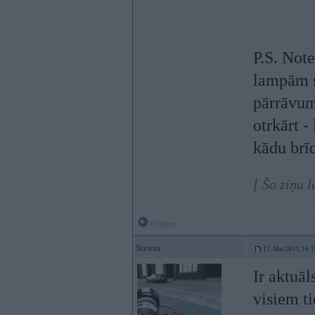
P.S. Note
lampām st
pārrāvum
otrkārt -
kādu brī
[ Šo ziņu 
Offline
Strom
17. Mar 2014, 16:1
Ir aktuā
visiem t