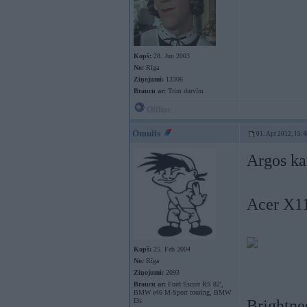
Kopš:
28. Jun 2003
No:
Rīga
Ziņojumi:
13306
Braucu ar:
Trim durvīm
Offline
Omulis
01. Apr 2012, 15:4
Argos kat
Acer X1
Kopš:
25. Feb 2004
No:
Rīga
Ziņojumi:
2093
Braucu ar:
Ford Escort RS 82',
BMW e46 M-Sport touring, BMW
I3s
Brightne