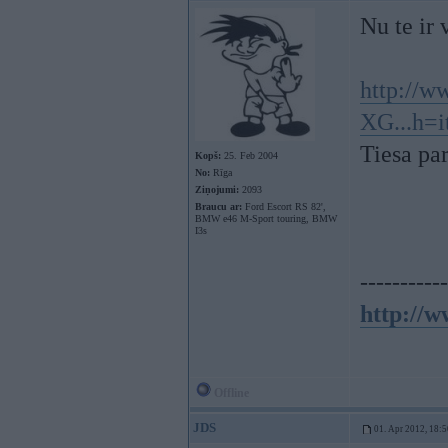
Nu te ir 
http://w
XG...h=
Tiesa pa
Kopš:
25. Feb 2004
No:
Rīga
Ziņojumi:
2093
Braucu ar:
Ford Escort RS 82',
BMW e46 M-Sport touring, BMW
I3s
-----------
http://w
Offline
JDS
01. Apr 2012, 18:5