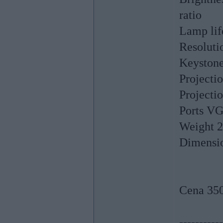
ratio
Lamp lif
Resoluti
Keystone
Projecti
Projectio
Ports V
Weight 2
Dimensi
Cena 350
-----------