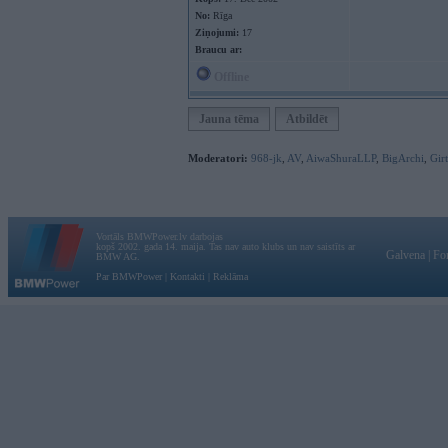
No:
Rīga
Ziņojumi:
17
Braucu ar:
Offline
Jauna tēma
Atbildēt
Moderatori:
968-jk
,
AV
,
AiwaShuraLLP
,
BigArchi
,
Gir
Vortāls BMWPower.lv darbojas
kopš 2002. gada 14. maija. Tas nav auto klubs un nav saistīts ar
Galvena
|
Fo
BMW AG.
Par BMWPower
|
Kontakti
|
Reklāma