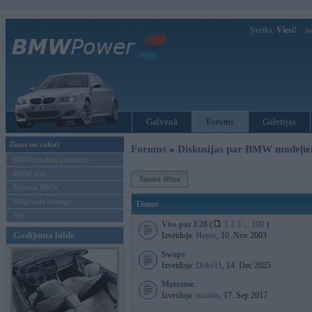
Sveiks,
Viesi!
Ie
Galvenā
Forums
Galerijas
Ziņas un raksti
Forums
»
Diskusijas par BMW modeļi
BMW modeļu jaunumi
BMW testi
Jauna tēma
Mēneša BMW
Sērijveida tūnings
Tēmas
Vel...
Viss par E28
(
1
2
3
...
100
)
Gadījuma bilde
Izveidoja:
Hesus
, 10. Nov 2003
Swaps
Izveidoja:
Duke11
, 14. Dec 2025
Motronic
Izveidoja:
ouzons
, 17. Sep 2017