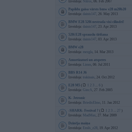
Izveidoja:
Nitros
, 06. Feb 2007
Papildu gaisa vārsts bmw e28 m20b20
Izveidoja:
dainis147
, 26. May 2013
BMW E28 520i nestrada visi cilindri!
Izveidoja:
dainis147
, 23. Apr 2013
520i E28 sprauslu tīrīšana
Izveidoja:
dainis147
, 03. Apr 2013
BMW e28
Izveidoja:
mezgla
, 14. Mar 2013
Amortizatori un atsperes
Izveidoja:
Limm
, 06. Jul 2011
BBS R14 J6
Izveidoja:
trakinais
, 24. Oct 2012
E28 M5
(
1
2
3
...
6
)
Izveidoja:
GincA
, 27. Feb 2005
K- Jetronic
Izveidoja:
BriedisElmo
, 11. Jan 2012
-SHARK- Festival ?
(
1
2
3
...
27
)
Izveidoja:
MadMax
, 27. Mar 2009
Dzinēja maiņa
Izveidoja:
Emils_e28
, 19. Apr 2012