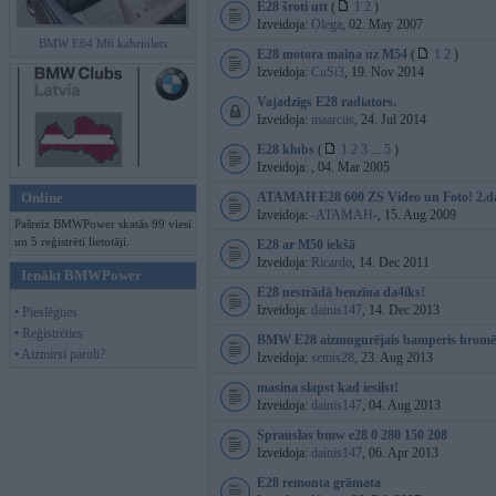
E28 šroti utt
(
1
2
)
Izveidoja:
Olega
, 02. May 2007
BMW E64 M6 kabriolets
E28 motora maiņa uz M54
(
1
2
)
Izveidoja:
CuSi3
, 19. Nov 2014
Vajadzīgs E28 radiators.
Izveidoja:
maarciis
, 24. Jul 2014
E28 klubs
(
1
2
3
...
5
)
Izveidoja:
, 04. Mar 2005
Online
ATAMAH E28 600 ZS Video un Foto! 2.d
Izveidoja:
-ATAMAH-
, 15. Aug 2009
Pašreiz BMWPower skatās 99 viesi
un 5 reģistrēti lietotāji.
E28 ar M50 iekšā
Izveidoja:
Ricardo
, 14. Dec 2011
Ienākt BMWPower
E28 nestrādā benzīna da4iks!
Izveidoja:
dainis147
, 14. Dec 2013
• Pieslēgties
• Reģistrēties
BMW E28 aizmugurējais bamperis hromētai
• Aizmirsi paroli?
Izveidoja:
semis28
, 23. Aug 2013
masina slapst kad iesilst!
Izveidoja:
dainis147
, 04. Aug 2013
Sprauslas bmw e28 0 280 150 208
Izveidoja:
dainis147
, 06. Apr 2013
E28 remonta grāmata