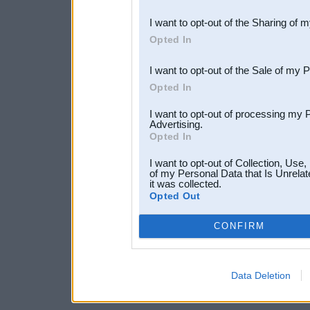
also be disclosed by us to 
I want to opt-out of the Sharing of 
Downstream Participants
th
Opted In
third parties.
I want to opt-out of the Sale of my 
Opted In
I want to opt-out of processing my 
Advertising.
Opted In
I want to opt-out of Collection, Use
of my Personal Data that Is Unrelat
it was collected.
Opted Out
CONFIRM
Data Deletion