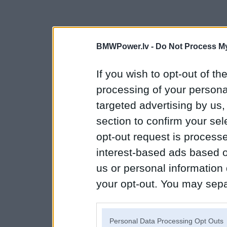
BMWPower.lv -
Do Not Process My
If you wish to opt-out of the
processing of your personal
targeted advertising by us
section to confirm your sel
opt-out request is proces
interest-based ads based o
us or personal information d
your opt-out. You may separ
disclosure of your personal
IAB’s list of downstream pa
Personal Data Processing Opt Outs