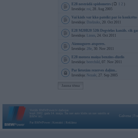
E28 nestrādā spidometrs
(
1
2
)
Izveidoja:
roi
, 28. Aug 2005
Vai kāds var kko pateikt par šo konkrēto
Izveidoja:
Dzelzuks
, 20. Oct 2011
E28 M20B20 520i Degvielas kanāls. cik ga
Izveidoja:
Limm
, 24. Oct 2011
Aizmugures atsperes.
Izveidoja:
28e
, 30. Nov 2011
E28 motora maiņa benzīns-dīzelis
Izveidoja:
beerchild
, 07. Nov 2011
Par lietotām rezerves daļām..
Izveidoja:
Nezale
, 27. Sep 2005
Jauna tēma
Vortāls BMWPower.lv darbojas
kopš 2002. gada 14. maija. Tas nav auto klubs un nav saistīts ar
Galvena
|
Fo
BMW AG.
Par BMWPower
|
Kontakti
|
Reklāma