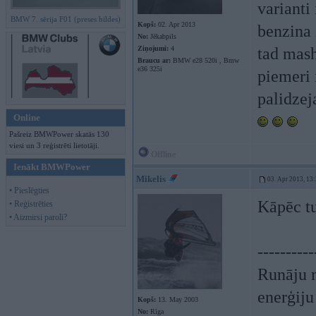
varianti
BMW 7. sērija F01 (preses bildes)
Kopš:
02. Apr 2013
benzina 
No:
Jēkabpils
Ziņojumi:
4
tad mash
Braucu ar:
BMW e28 520i , Bmw
e36 325i
piemeri i
palidzej
Online
Pašreiz BMWPower skatās 130
viesi un 3 reģistrēti lietotāji.
Offline
Ienākt BMWPower
Mikelis
03. Apr 2013, 13
• Pieslēgties
Kāpēc tu
• Reģistrēties
• Aizmirsi paroli?
----------
Runāju m
enerģiju
Kopš:
13. May 2003
No:
Rīga