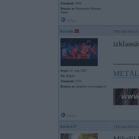
Ziņojumi:
2439
Braucu ar:
Bayerische Motoren
Werke
Offline
KristsK
03. Apr 2013, 13
izklausā
----------
Kopš:
22. Aug 2005
METĀL
No:
Ikšķile
Ziņojumi:
2753
Braucu ar:
uzrakstu www.margas.lv
Offline
dainis147
03. Apr 2013, 13