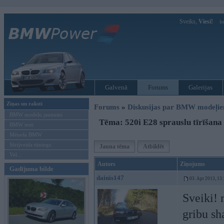
Sveiks,
Viesi!
Ie
Galvenā
Forums
Galerijas
Ziņas un raksti
Forums
»
Diskusijas par BMW modeļi
BMW modeļu jaunumi
Tēma: 520i E28 sprauslu tīrīšana
BMW testi
Mēneša BMW
Sērijveida tūnings
Jauna tēma
Atbildēt
Vel...
Autors
Ziņojums
Gadījuma bilde
dainis147
03. Apr 2013, 13
Sveiki!
gribu sh