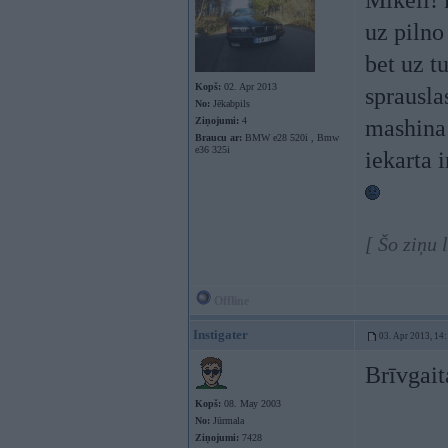
Mikeli! 
uz pilno
bet uz t
Kopš:
02. Apr 2013
sprausla
No:
Jēkabpils
Ziņojumi:
4
mashina 
Braucu ar:
BMW e28 520i , Bmw
e36 325i
iekarta i
[ Šo ziņu 
Offline
Instigater
03. Apr 2013, 14
Brīvgait
Kopš:
08. May 2003
No:
Jūrmala
Ziņojumi:
7428