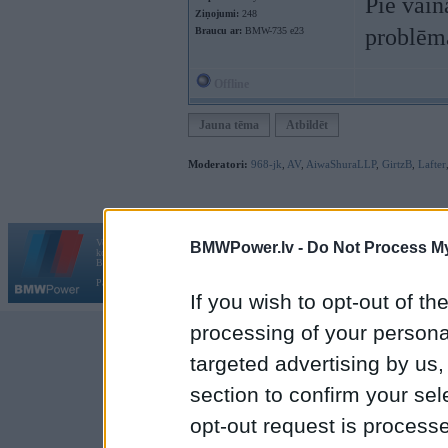
Pie vaina
Ziņojumi:
248
problēm
Braucu ar:
BMW-735 e23
Offline
Jauna tēma
Atbildēt
Moderatori:
968-jk
,
AV
,
AiwaShuraLLP
,
GirtzB
,
Lafter
Vortāls BMWPower.lv darbojas
BMWPower.lv -
Do Not Process My
kopš 2002. gada 14. maija. Tas nav auto klubs un nav saistīts ar
Galvena
|
Fo
BMW AG.
Par BMWPower
|
Kontakti
|
Reklāma
If you wish to opt-out of the
processing of your personal
targeted advertising by us
section to confirm your sel
opt-out request is proces