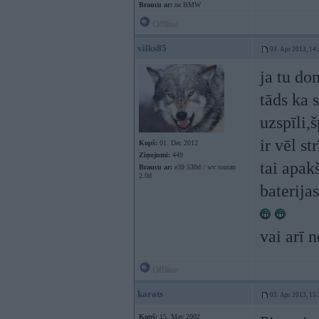
Braucu ar:
ne BMW
Offline
vilks85
03. Apr 2013, 14
ja tu do
tāds ka 
uzspīli,
ir vēl s
Kopš:
01. Dec 2012
Ziņojumi:
449
tai apak
Braucu ar:
e39 530d / wv touran
2.0d
baterija
vai arī 
Offline
karats
03. Apr 2013, 15
Kopš:
15. May 2002