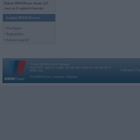
Pašreiz BMWPower skatās 225
viesi un 6 reģistrēti lietotāji.
Ienākt BMWPower
• Pieslēgties
• Reģistrēties
• Aizmirsi paroli?
Vortāls BMWPower.lv darbojas
kopš 2002. gada 14. maija. Tas nav auto klubs un nav saistīts ar
Galvena
|
Fo
BMW AG.
Par BMWPower
|
Kontakti
|
Reklāma