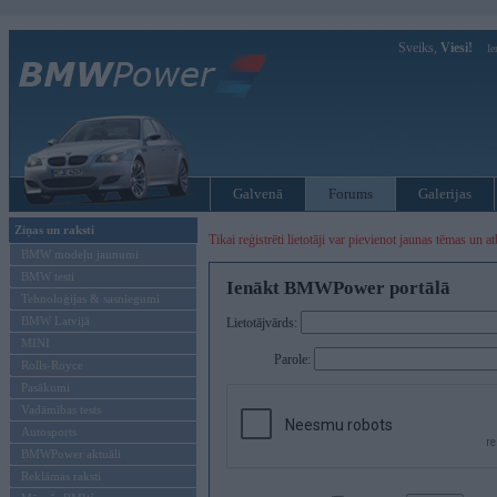
Sveiks,
Viesi!
Ie
Galvenā
Forums
Galerijas
Ziņas un raksti
Tikai reģistrēti lietotāji var pievienot jaunas tēmas un at
BMW modeļu jaunumi
BMW testi
Ienākt BMWPower portālā
Tehnoloģijas & sasniegumi
BMW Latvijā
Lietotājvārds:
MINI
Parole:
Rolls-Royce
Pasākumi
Vadāmības tests
Autosports
BMWPower aktuāli
Reklāmas raksti