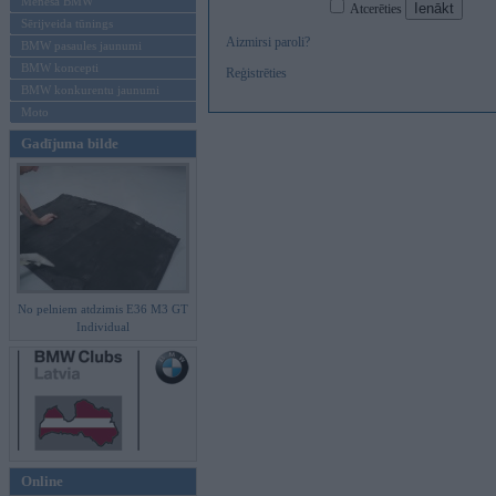
Mēneša BMW
Atcerēties
Sērijveida tūnings
Aizmirsi paroli?
BMW pasaules jaunumi
BMW koncepti
Reģistrēties
BMW konkurentu jaunumi
Moto
Gadījuma bilde
No pelniem atdzimis E36 M3 GT
Individual
Online