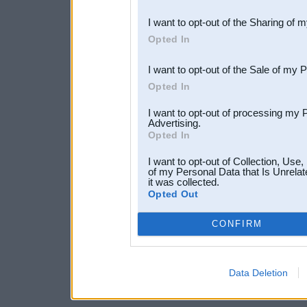
also be disclosed by us to 
I want to opt-out of the Sharing of 
Downstream Participants
th
Opted In
third parties.
I want to opt-out of the Sale of my 
Opted In
I want to opt-out of processing my 
Advertising.
Opted In
I want to opt-out of Collection, Use
of my Personal Data that Is Unrelat
it was collected.
Opted Out
CONFIRM
Data Deletion