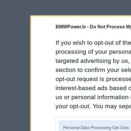
BMWPower.lv -
Do Not Process My
If you wish to opt-out of the
processing of your personal
targeted advertising by us
section to confirm your sel
opt-out request is proces
interest-based ads based o
us or personal information d
your opt-out. You may separ
disclosure of your personal
IAB’s list of downstream pa
Personal Data Processing Opt Outs