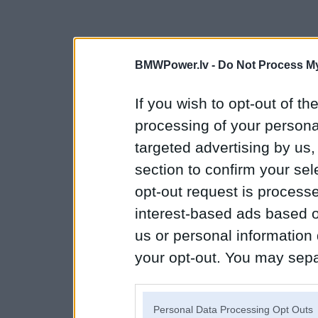
BMWPower.lv -
Do Not Process My
If you wish to opt-out of the
processing of your personal
targeted advertising by us
section to confirm your sel
opt-out request is proces
interest-based ads based o
us or personal information d
your opt-out. You may separ
disclosure of your personal
IAB’s list of downstream pa
Personal Data Processing Opt Outs