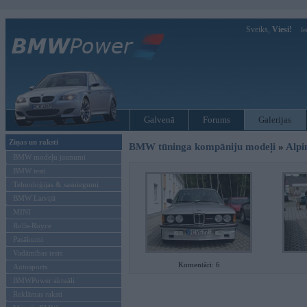
Sveiks,
Viesi!
Ie
Galvenā
Forums
Galerijas
Ziņas un raksti
BMW tūninga kompāniju modeļi
»
Alpi
BMW modeļu jaunumi
BMW testi
Tehnoloģijas & sasniegumi
BMW Latvijā
MINI
Rolls-Royce
Pasākumi
Vadāmības tests
Komentāri: 6
Autosports
BMWPower aktuāli
Reklāmas raksti