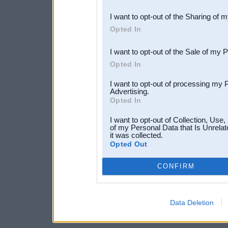
also be disclosed by us to 
I want to opt-out of the Sharing of 
Downstream Participants
th
Opted In
third parties.
I want to opt-out of the Sale of my 
Opted In
I want to opt-out of processing my 
Advertising.
Opted In
I want to opt-out of Collection, Use
of my Personal Data that Is Unrelat
it was collected.
Opted Out
CONFIRM
Data Deletion