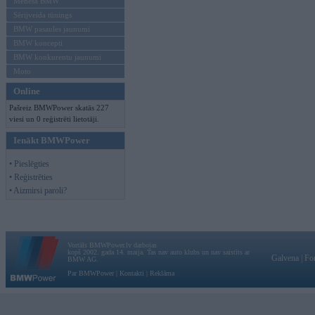
Mēneša BMW
Sērijveida tūnings
BMW pasaules jaunumi
BMW koncepti
BMW konkurentu jaunumi
Moto
Online
Pašreiz BMWPower skatās 227
viesi un 0 reģistrēti lietotāji.
Ienākt BMWPower
• Pieslēgties
• Reģistrēties
• Aizmirsi paroli?
Vortāls BMWPower.lv darbojas
kopš 2002. gada 14. maija. Tas nav auto klubs un nav saistīts ar
Galvena
|
Fo
BMW AG.
Par BMWPower
|
Kontakti
|
Reklāma