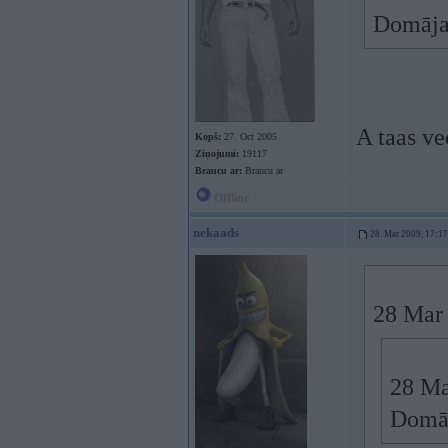
Domāja
A taas ve
Kopš:
27. Oct 2005
Ziņojumi:
19117
Braucu ar:
Braucu ar
Offline
nekaads
28. Mar 2009, 17:17
28 Mar 
28 Ma
Domāj