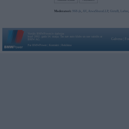
Moderatori:
968-jk
,
AV
,
AiwaShuraLLP
,
GirtzB
,
Lafter
Vortāls BMWPower.lv darbojas
kopš 2002. gada 14. maija. Tas nav auto klubs un nav saistīts ar
Galvena
|
Fo
BMW AG.
Par BMWPower
|
Kontakti
|
Reklāma