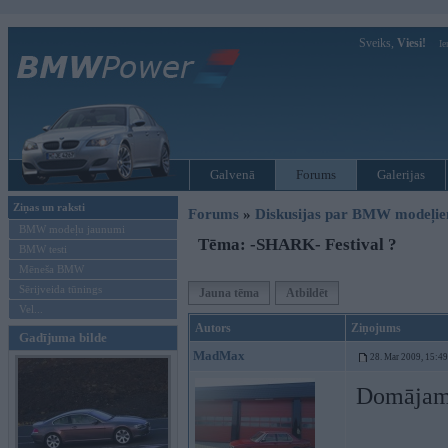
Sveiks,
Viesi!
Ie
Galvenā
Forums
Galerijas
Ziņas un raksti
Forums
»
Diskusijas par BMW modeļi
BMW modeļu jaunumi
Tēma: -SHARK- Festival ?
BMW testi
Mēneša BMW
Sērijveida tūnings
Jauna tēma
Atbildēt
Vel...
Autors
Ziņojums
Gadījuma bilde
MadMax
28. Mar 2009, 15:49
Domājam 