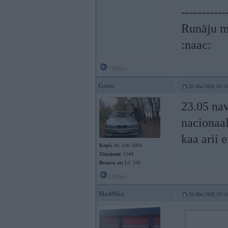
-----------
Runāju mi
:naac:
Offline
Gotss
28. Mar 2009, 18:13
23.05 nav
nacionaal
kaa arii 
Kopš:
06. Feb 2004
Ziņojumi:
1144
Braucu ar:
LC 150
Offline
MadMax
28. Mar 2009, 18:13