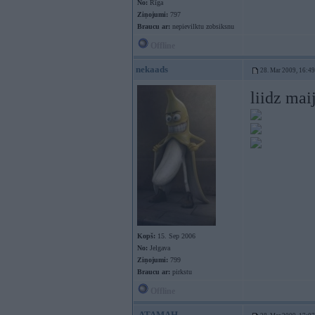
No:
Rīga
Ziņojumi:
797
Braucu ar:
nepievilktu zobsiksnu
Offline
nekaads
28. Mar 2009, 16:49
liidz mai
Kopš:
15. Sep 2006
No:
Jelgava
Ziņojumi:
799
Braucu ar:
pirkstu
Offline
-ATAMAH-