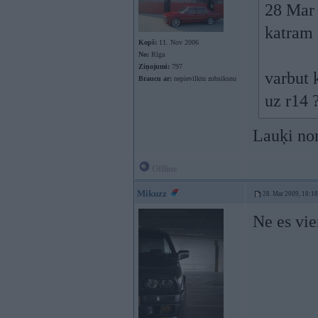
28 Mar 
katram 
Kopš:
11. Nov 2006
No:
Rīga
Ziņojumi:
797
varbut 
Braucu ar:
nepievilktu zobsiksnu
uz r14 
Lauķi no
Offline
Mikuzz
28. Mar 2009, 18:18
Ne es vi