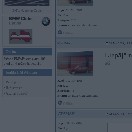
Kopš:
11. Nov 2006
BMW 6. sērijas Coupe
No:
Rīga
Ziņojumi:
797
Braucu ar:
nepievilktu zobsiksnu
Offline
MadMax
28. Mar 2009, 15:55
Online
Liepājā n
Pašreiz BMWPower skatās 106
viesi un 4 reģistrēti lietotāji.
Ienākt BMWPower
Kopš:
11. Nov 2006
• Pieslēgties
No:
Rīga
• Reģistrēties
Ziņojumi:
797
• Aizmirsi paroli?
Braucu ar:
nepievilktu zobsiksnu
Offline
-ATAMAH-
28. Mar 2009, 16:07
Kopš:
30. Dec 2005
No:
Rīga