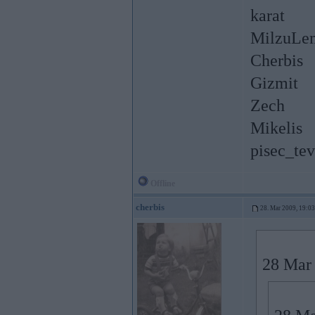
karat
MilzuLe
Cherbis
Gizmit
Zech
Mikelis
pisec_tev
Offline
cherbis
28. Mar 2009, 19:03
28 Mar 