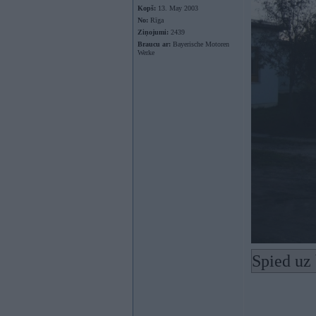
Kopš:
13. May 2003
No:
Rīga
Ziņojumi:
2439
Braucu ar:
Bayerische Motoren
Werke
Spied uz 