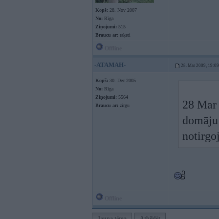
Kopš:
28. Nov 2007
No:
Rīga
Ziņojumi:
515
Braucu ar:
raķeti
Offline
-ATAMAH-
28. Mar 2009, 19:09
Kopš:
30. Dec 2005
No:
Rīga
Ziņojumi:
5564
28 Mar 
Braucu ar:
zirgu
domāju 
notirgo
Offline
Jauna tēma
Atbildēt