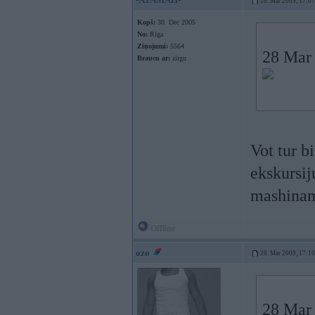
28. Mar 2009, 17:07
Kopš:
30. Dec 2005
No:
Rīga
Ziņojumi:
5564
28 Mar 
Braucu ar:
zirgu
Vot tur b
ekskursij
mashinam
Offline
ozo
28. Mar 2009, 17:10
28 Mar 