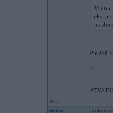
Vot tur
ekskurs
mashina
Pie šitā 
ATVAJNOJ
Offline
Hurricane
28. Mar 2009, 18:05