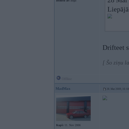
28 Mar 
Braucu ar:
zirgu
Liepājā
Drifteet 
[ Šo ziņu 
Offline
MadMax
28. Mar 2009, 16:18
Kopš:
11. Nov 2006