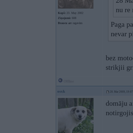
28 Ma
nu re
Kopš:
23. May 2002
Ziņojumi:
608
Paga pa
Braucu ar:
ragavām
nevar p
bez moto
strikjii g
Offline
osxk
28. Mar 2009, 19:07
domāju ar
notirgoji