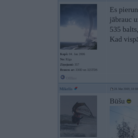
Es pierun
jābrauc u
535 balt
Kad vispā
Kopš:
04. Jan 2006
No:
Rīga
Ziņojumi:
357
Braucu ar:
330D un 325TDS
Offline
Mikelis
28. Mar 2009, 18:08
Būšu