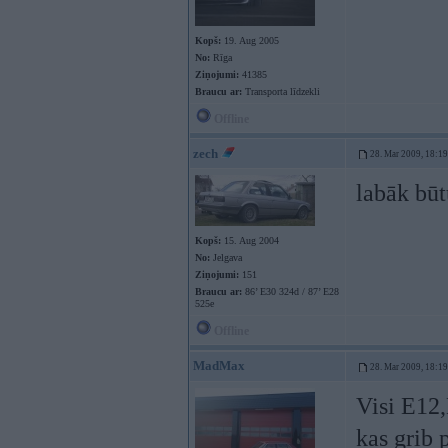
Kopš:
19. Aug 2005
No:
Rīga
Ziņojumi:
41385
Braucu ar:
Transporta līdzekli
Offline
zech
28. Mar 2009, 18:19
labāk būt
Kopš:
15. Aug 2004
No:
Jelgava
Ziņojumi:
151
Braucu ar:
86’ E30 324d / 87’ E28
525e
Offline
MadMax
28. Mar 2009, 18:19
Visi E12
kas grib 