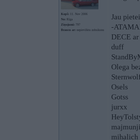
Kopš:
11. Nov 2006
Jau piete
No:
Rīga
Ziņojumi:
797
-ATAMA
Braucu ar:
nepievilktu zobsiksnu
DECE ar
duff
StandBy
Olega bez
Sternwol
Osels
Gotss
jurxx
HeyTolst
majmunj
mihalich