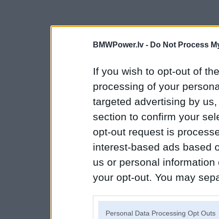
BMWPower.lv -
Do Not Process My
If you wish to opt-out of the
processing of your personal
targeted advertising by us
section to confirm your sel
opt-out request is proces
interest-based ads based o
us or personal information d
your opt-out. You may separ
disclosure of your personal
IAB’s list of downstream pa
Personal Data Processing Opt Outs