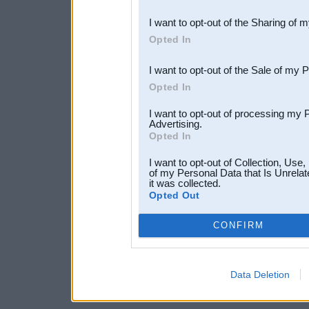
also be disclosed by us to 
I want to opt-out of the Sharing of 
Downstream Participants
th
Opted In
third parties.
I want to opt-out of the Sale of my 
Opted In
I want to opt-out of processing my 
Advertising.
Opted In
I want to opt-out of Collection, Use
of my Personal Data that Is Unrelat
it was collected.
Opted Out
CONFIRM
Data Deletion