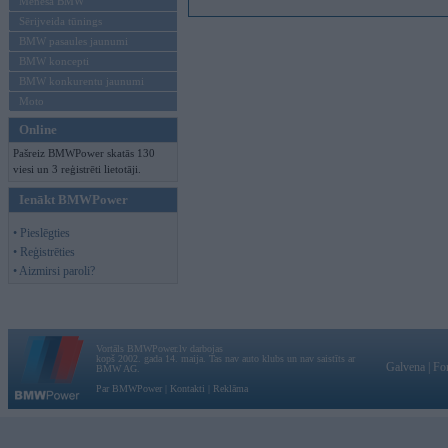
Mēneša BMW
Sērijveida tūnings
BMW pasaules jaunumi
BMW koncepti
BMW konkurentu jaunumi
Moto
Online
Pašreiz BMWPower skatās 130
viesi un 3 reģistrēti lietotāji.
Ienākt BMWPower
• Pieslēgties
• Reģistrēties
• Aizmirsi paroli?
Vortāls BMWPower.lv darbojas
kopš 2002. gada 14. maija. Tas nav auto klubs un nav saistīts ar
Galvena
|
Fo
BMW AG.
Par BMWPower
|
Kontakti
|
Reklāma