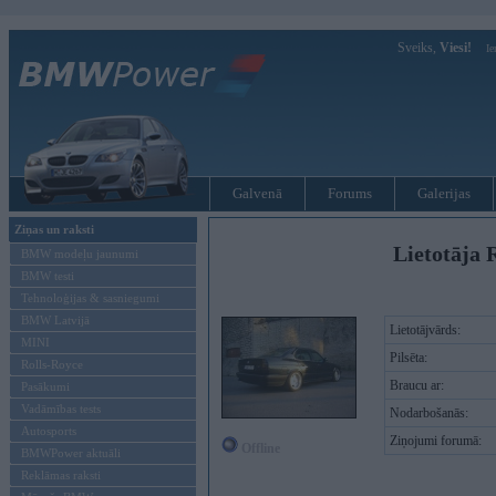
Sveiks,
Viesi!
Ie
Galvenā
Forums
Galerijas
Ziņas un raksti
Lietotāja 
BMW modeļu jaunumi
BMW testi
Tehnoloģijas & sasniegumi
BMW Latvijā
Lietotājvārds:
MINI
Pilsēta:
Rolls-Royce
Braucu ar:
Pasākumi
Vadāmības tests
Nodarbošanās:
Autosports
Ziņojumi forumā:
Offline
BMWPower aktuāli
Reklāmas raksti