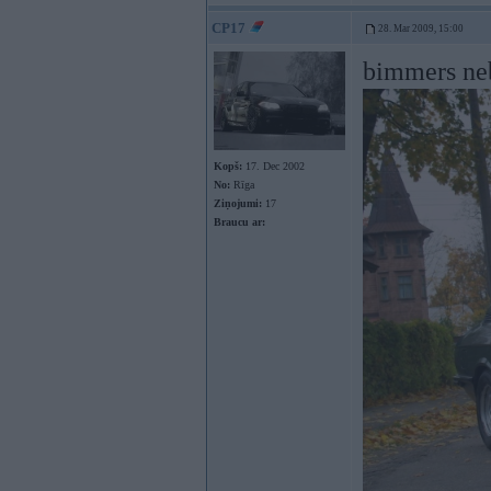
CP17
28. Mar 2009, 15:00
bimmers ne
Kopš:
17. Dec 2002
No:
Rīga
Ziņojumi:
17
Braucu ar: