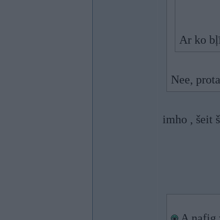
Ar ko bļ
Nee, prot
imho , šeit 
A nafig