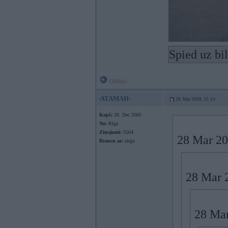
Spied uz bi
Offline
-ATAMAH-
28. Mar 2009, 15:14
Kopš:
30. Dec 2005
No:
Rīga
Ziņojumi:
5564
28 Mar 20
Braucu ar:
zirgu
28 Mar 
28 Mar