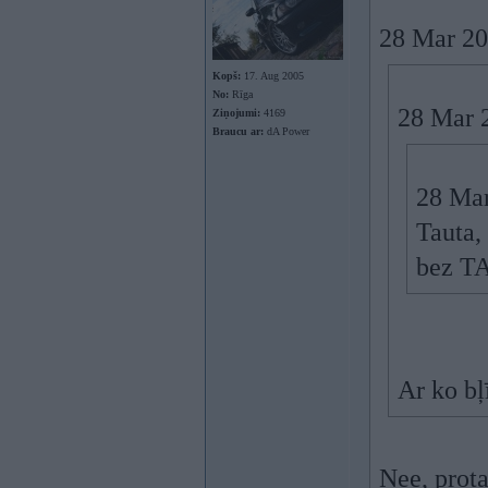
28 Mar 20
Kopš:
17. Aug 2005
No:
Rīga
28 Mar 2
Ziņojumi:
4169
Braucu ar:
dA Power
28 Mar
Tauta,
bez T
Ar ko bļ
Nee, prot