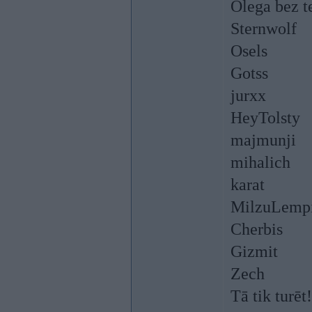
Olega bez t
Sternwolf
Osels
Gotss
jurxx
HeyTolsty
majmunji
mihalich
karat
MilzuLemp
Cherbis
Gizmit
Zech
Tā tik turēt