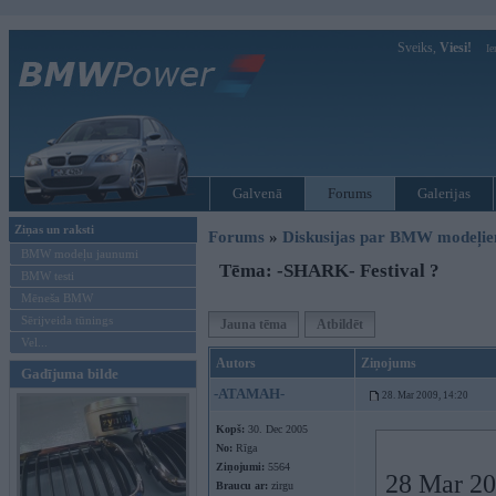
Sveiks,
Viesi!
Ie
Galvenā
Forums
Galerijas
Ziņas un raksti
Forums
»
Diskusijas par BMW modeļi
BMW modeļu jaunumi
Tēma: -SHARK- Festival ?
BMW testi
Mēneša BMW
Sērijveida tūnings
Jauna tēma
Atbildēt
Vel...
Autors
Ziņojums
Gadījuma bilde
-ATAMAH-
28. Mar 2009, 14:20
Kopš:
30. Dec 2005
No:
Rīga
Ziņojumi:
5564
28 Mar 20
Braucu ar:
zirgu