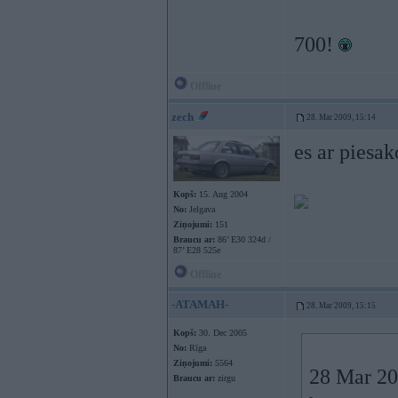
700!
Offline
zech
28. Mar 2009, 15:14
es ar piesak
Kopš:
15. Aug 2004
No:
Jelgava
Ziņojumi:
151
Braucu ar:
86’ E30 324d /
87’ E28 525e
Offline
-ATAMAH-
28. Mar 2009, 15:15
Kopš:
30. Dec 2005
No:
Rīga
Ziņojumi:
5564
28 Mar 20
Braucu ar:
zirgu