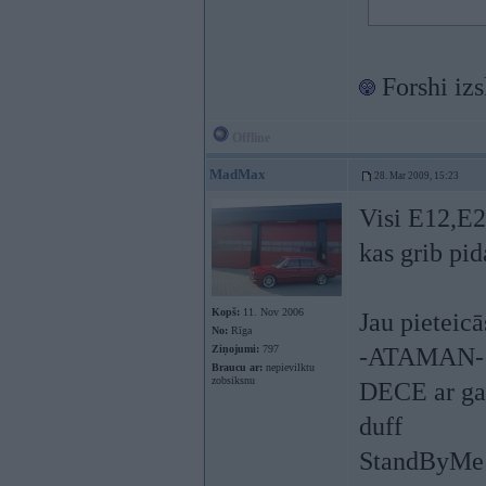
Forshi iz
Offline
MadMax
28. Mar 2009, 15:23
Visi E12,E2
kas grib pi
Kopš:
11. Nov 2006
Jau pieteicā
No:
Rīga
Ziņojumi:
797
-ATAMAN-
Braucu ar:
nepievilktu
zobsiksnu
DECE ar g
duff
StandByMe