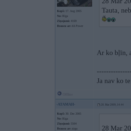
28 Mar 20
Tauta, neb
Kopš:
17. Aug 2005
No:
Rīga
Ziņojumi:
4169
Braucu ar:
dA Power
Ar ko bļīn,
--------------
Ja nav ko te
Offline
-ATAMAH-
28. Mar 2009, 14:44
Kopš:
30. Dec 2005
No:
Rīga
Ziņojumi:
5564
28 Mar 20
Braucu ar:
zirgu