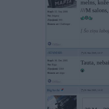
melns, kože
///M salons,
Kopš:
15. Sep 2008
No:
Jelgava
Ziņojumi:
941
Braucu ar:
Challenger
[ Šo ziņu lab
Offline
-ATAMAH-
28. Mar 2009, 14:37
Kopš:
30. Dec 2005
Tauta, neba
No:
Rīga
Ziņojumi:
5564
Braucu ar:
zirgu
Offline
BigArchi
28. Mar 2009, 14:42