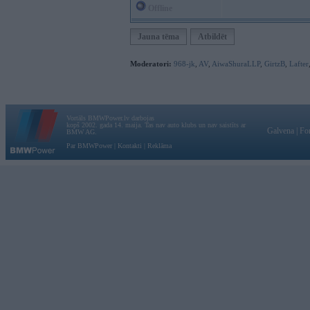
Offline
Jauna tēma
Atbildēt
Moderatori:
968-jk
,
AV
,
AiwaShuraLLP
,
GirtzB
,
Lafter
Vortāls BMWPower.lv darbojas
kopš 2002. gada 14. maija. Tas nav auto klubs un nav saistīts ar
Galvena
|
Fo
BMW AG.
Par BMWPower
|
Kontakti
|
Reklāma