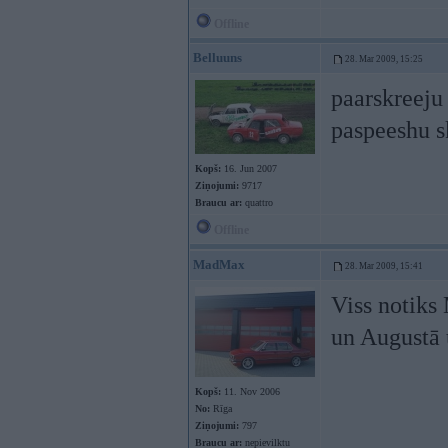
Offline
Belluuns
28. Mar 2009, 15:25
paarskreeju
paspeeshu s
Kopš:
16. Jun 2007
Ziņojumi:
9717
Braucu ar:
quattro
Offline
MadMax
28. Mar 2009, 15:41
Viss notiks
un Augustā 
Kopš:
11. Nov 2006
No:
Rīga
Ziņojumi:
797
Braucu ar:
nepievilktu