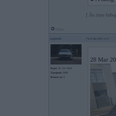
[ Šo ziņu labo
Offline
aupinsh
28. Mar 2009, 14:57
28 Mar 20
Kopš:
26. Oct 2004
Ziņojumi:
5608
Braucu ar:
S