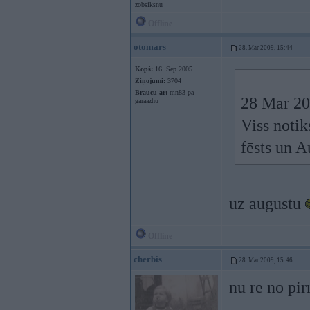
zobsiksnu
Offline
otomars
28. Mar 2009, 15:44
Kopš:
16. Sep 2005
Ziņojumi:
3704
Braucu ar:
mn83 pa
28 Mar 20
garaazhu
Viss notik
fēsts un A
uz augustu
Offline
cherbis
28. Mar 2009, 15:46
nu re no pir