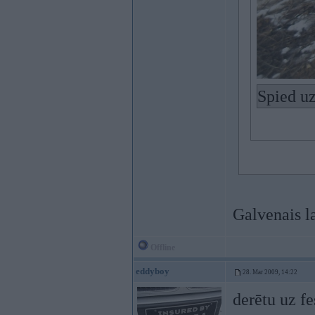
Spied uz
Galvenais l
Offline
eddyboy
28. Mar 2009, 14:22
derētu uz f