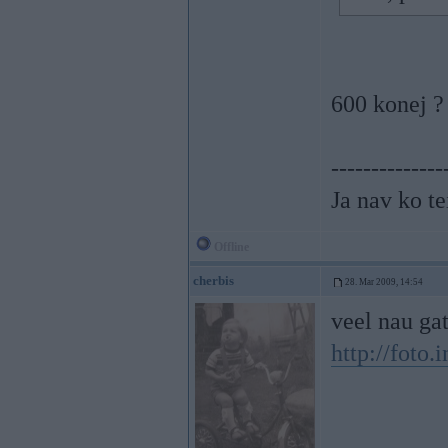
600 konej ?
--------------
Ja nav ko te
Offline
cherbis
28. Mar 2009, 14:54
veel nau ga
http://foto