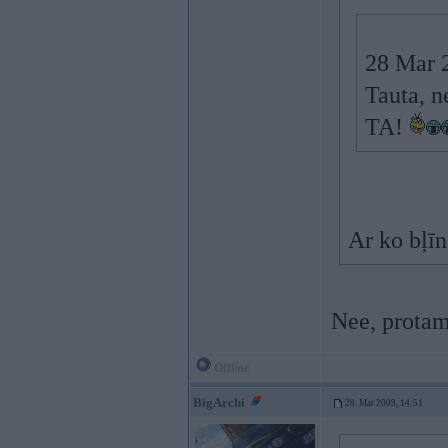
28 Mar 
Tauta, n
TA!
Ar ko bļīn
Nee, protam
Offline
BigArchi
28. Mar 2009, 14:51