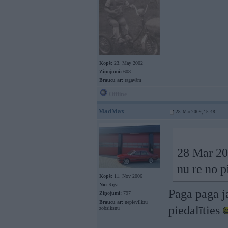
Kopš:
23. May 2002
Ziņojumi:
608
Braucu ar:
ragavām
Offline
MadMax
28. Mar 2009, 15:48
28 Mar 200
nu re no p
Kopš:
11. Nov 2006
No:
Rīga
Paga paga j
Ziņojumi:
797
Braucu ar:
nepievilktu
piedalīties
zobsiksnu