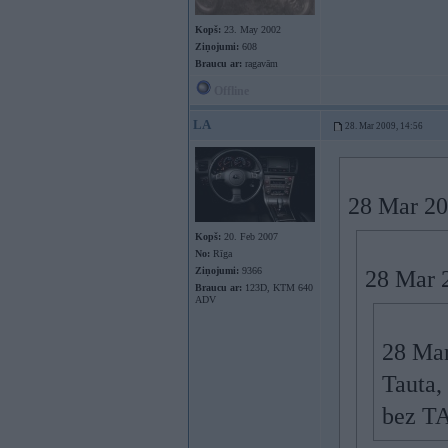
Kopš:
23. May 2002
Ziņojumi:
608
Braucu ar:
ragavām
Offline
LA
28. Mar 2009, 14:56
28 Mar 20
Kopš:
20. Feb 2007
No:
Rīga
Ziņojumi:
9366
28 Mar 2
Braucu ar:
123D, KTM 640
ADV
28 Mar
Tauta,
bez T