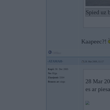
Spied uz b
Kaapeec?!
Offline
-ATAMAH-
28. Mar 2009, 15:17
Kopš:
30. Dec 2005
No:
Rīga
Ziņojumi:
5564
28 Mar 200
Braucu ar:
zirgu
es ar pies