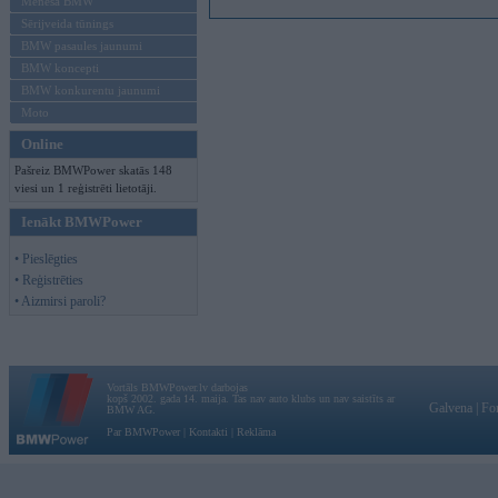
Mēneša BMW
Sērijveida tūnings
BMW pasaules jaunumi
BMW koncepti
BMW konkurentu jaunumi
Moto
Online
Pašreiz BMWPower skatās 148
viesi un 1 reģistrēti lietotāji.
Ienākt BMWPower
• Pieslēgties
• Reģistrēties
• Aizmirsi paroli?
Vortāls BMWPower.lv darbojas
kopš 2002. gada 14. maija. Tas nav auto klubs un nav saistīts ar
Galvena
|
Fo
BMW AG.
Par BMWPower
|
Kontakti
|
Reklāma