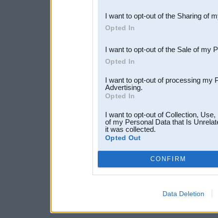
also be disclosed by us to 
I want to opt-out of the Sharing of 
Downstream Participants
th
Opted In
third parties.
I want to opt-out of the Sale of my 
Opted In
I want to opt-out of processing my 
Advertising.
Opted In
I want to opt-out of Collection, Use
of my Personal Data that Is Unrelat
it was collected.
Opted Out
CONFIRM
Data Deletion