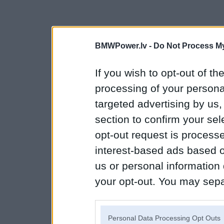
BMWPower.lv -
Do Not Process My
If you wish to opt-out of the
processing of your personal
targeted advertising by us
section to confirm your sel
opt-out request is proces
interest-based ads based o
us or personal information d
your opt-out. You may separ
disclosure of your personal
IAB’s list of downstream pa
Personal Data Processing Opt Outs