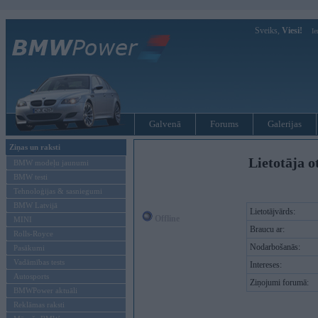
Sveiks,
Viesi!
Ie
Galvenā
Forums
Galerijas
Ziņas un raksti
Lietotāja o
BMW modeļu jaunumi
BMW testi
Tehnoloģijas & sasniegumi
BMW Latvijā
Lietotājvārds:
Offline
MINI
Braucu ar:
Rolls-Royce
Nodarbošanās:
Pasākumi
Vadāmības tests
Intereses:
Autosports
Ziņojumi forumā:
BMWPower aktuāli
Reklāmas raksti