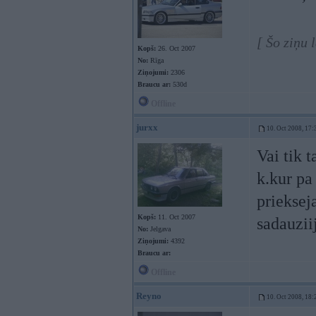
[ Šo ziņu 
Kopš:
26. Oct 2007
No:
Rīga
Ziņojumi:
2306
Braucu ar:
530d
Offline
jurxx
10. Oct 2008, 17:
Vai tik 
k.kur pa
prieksej
Kopš:
11. Oct 2007
sadauziij
No:
Jelgava
Ziņojumi:
4392
Braucu ar:
Offline
Reyno
10. Oct 2008, 18: