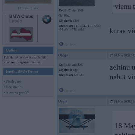
vienu 
F13 kabriolets
Kopš:
17. Apr 2006
No:
Rīga
Ziņojumi:
1305
Braucu ar:
F11 530D, F31 320D,
kuraa vie
e36 cabrio 328i ///M,
Offline
Online
Olega
18. May 2008, 00
Pašreiz BMWPower skatās 180
viesi un 6 reģistrēti lietotāji.
Kopš:
30. Apr 2007
zeltinu 
Ziņojumi:
180
Ienākt BMWPower
nebut vi
Braucu ar:
e28 533
• Pieslēgties
• Reģistrēties
Offline
• Aizmirsi paroli?
Osels
18. May 2008, 01
18 May