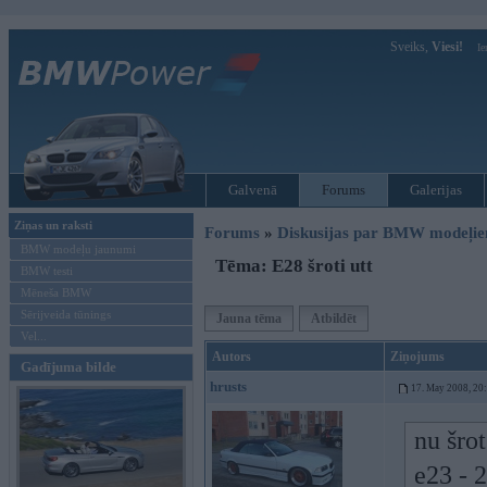
Sveiks,
Viesi!
Ie
Galvenā
Forums
Galerijas
Ziņas un raksti
Forums
»
Diskusijas par BMW modeļi
BMW modeļu jaunumi
Tēma: E28 šroti utt
BMW testi
Mēneša BMW
Sērijveida tūnings
Jauna tēma
Atbildēt
Vel...
Autors
Ziņojums
Gadījuma bilde
hrusts
17. May 2008, 20
nu šro
e23 - 