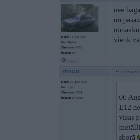
nee baga
un pasaz
nonaaku t
Kopš:
11. Oct 2007
vienk va
No:
Jelgava
Ziņojumi:
4392
Braucu ar:
Offline
-ATAMAH-
10. Oct 2008, 19:
Kopš:
30. Dec 2005
No:
Rīga
Ziņojumi:
5564
06 Aug
Braucu ar:
zirgu
E12 ne
visas 
metāll
sborā