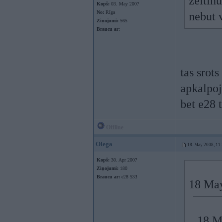
zeltin
Kopš:
03. May 2007
No:
Rīga
nebut 
Ziņojumi:
565
Braucu ar:
tas srot
apkalpo
bet e28 t
Offline
Olega
18. May 2008, 11
Kopš:
30. Apr 2007
Ziņojumi:
180
Braucu ar:
e28 533
18 May
18 M