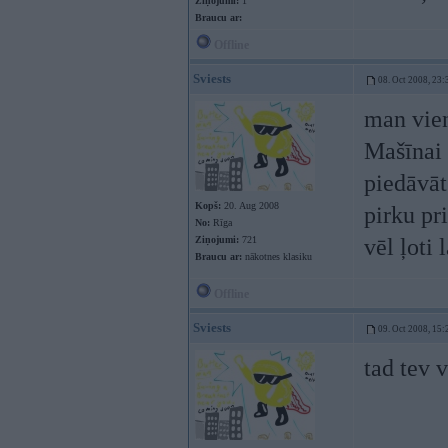
Ziņojumi:
1
Braucu ar:
Offline
Sviests
08. Oct 2008, 23:
man vien
Mašīnai 
piedāvāt 
Kopš:
20. Aug 2008
pirku pr
No:
Rīga
Ziņojumi:
721
vēl ļoti 
Braucu ar:
nākotnes klasiku
Offline
Sviests
09. Oct 2008, 15:
tad tev 