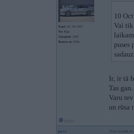
10 Oct
Vai ti
Kopš:
26. Oct 2007
No:
Rīga
laikam
Ziņojumi:
2306
Braucu ar:
530d
puses 
sadauzi
Ir, ir tā
Tas gan.
Varu tev
un rūsa 
Offline
jurxx
10. Oct 2008, 18: