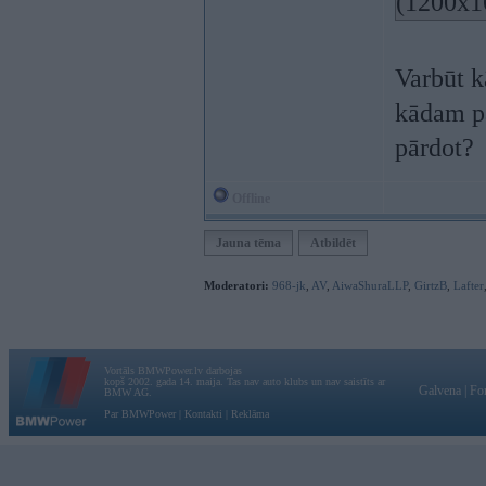
(1200x1
Varbūt k
kādam pa
pārdot?
Offline
Jauna tēma
Atbildēt
Moderatori:
968-jk
,
AV
,
AiwaShuraLLP
,
GirtzB
,
Lafter
Vortāls BMWPower.lv darbojas
kopš 2002. gada 14. maija. Tas nav auto klubs un nav saistīts ar
Galvena
|
Fo
BMW AG.
Par BMWPower
|
Kontakti
|
Reklāma