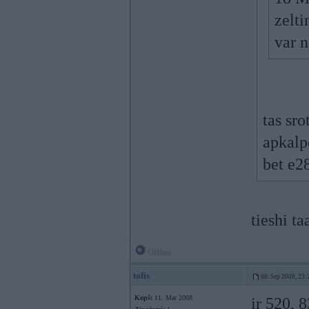
zelti
var 
tas sro
apkalp
bet e28
tieshi t
Offline
tofis
08. Sep 2008, 23:
Kopš:
11. Mar 2008
ir 520, 