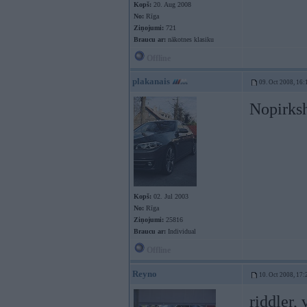
Kopš:
20. Aug 2008
No:
Rīga
Ziņojumi:
721
Braucu ar:
nākotnes klasiku
Offline
plakanais
09. Oct 2008, 16:
Nopirks
Kopš:
02. Jul 2003
No:
Rīga
Ziņojumi:
25816
Braucu ar:
Individual
Offline
Reyno
10. Oct 2008, 17:
riddler,