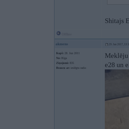
Shitajs 
Offline
akmens
29. Jan 2017, 13:
Kopš:
28. Jun 2011
Meklēju 
No:
Rīga
e28 un 
Ziņojumi:
835
Braucu ar:
ieslēgtu radio