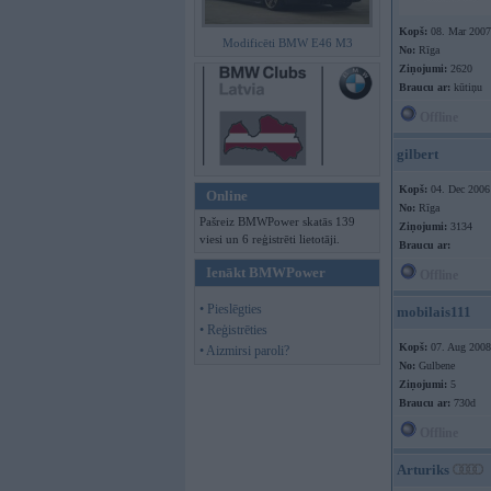
Kopš:
08. Mar 2007
Modificēti BMW E46 M3
No:
Rīga
Ziņojumi:
2620
Braucu ar:
kūtiņu
Offline
gilbert
Kopš:
04. Dec 2006
Online
No:
Rīga
Pašreiz BMWPower skatās 139
Ziņojumi:
3134
viesi un 6 reģistrēti lietotāji.
Braucu ar:
Ienākt BMWPower
Offline
• Pieslēgties
mobilais111
• Reģistrēties
Kopš:
07. Aug 2008
• Aizmirsi paroli?
No:
Gulbene
Ziņojumi:
5
Braucu ar:
730d
Offline
Arturiks