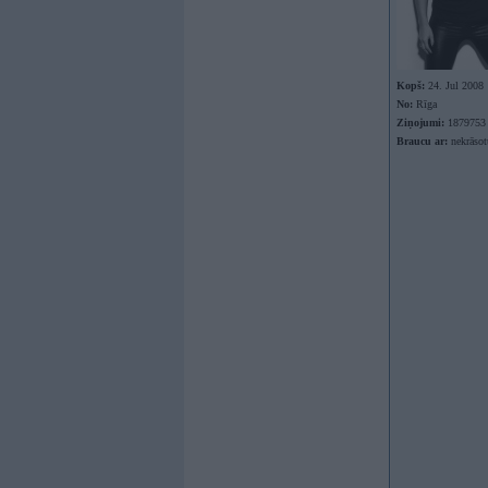
Kopš:
24. Jul 2008
No:
Rīga
Ziņojumi:
1879753
Braucu ar:
nekrāso