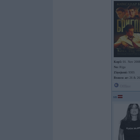
Kopš:
01. Nov 200
No:
Rīga
Ziņojumi:
9305
Braucu ar:
26 & 26
Offline
sn