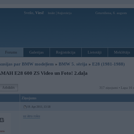
Sveiks,
Viesi!
|
Ceturtdiena, 6. augusts
Ienākt
Reģistrācija
Forums
Galerijas
Reģistrācija
Lietotāji
Meklētājs
kusijas par BMW modeļiem
»
BMW 5. sērija
»
E28 (1981-1988)
MAH E28 600 ZS Video un Foto! 2.daļa
Atbildēt
317 ziņojumi • Lapa 16 
Ziņojums
19. Apr 2011, 13:58
uz ātru roku