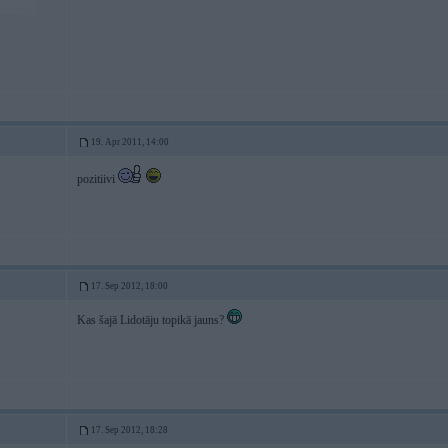
19. Apr 2011, 14:00
pozitiivi
17. Sep 2012, 18:00
Kas šajā Lidotāju topikā jauns?
17. Sep 2012, 18:28