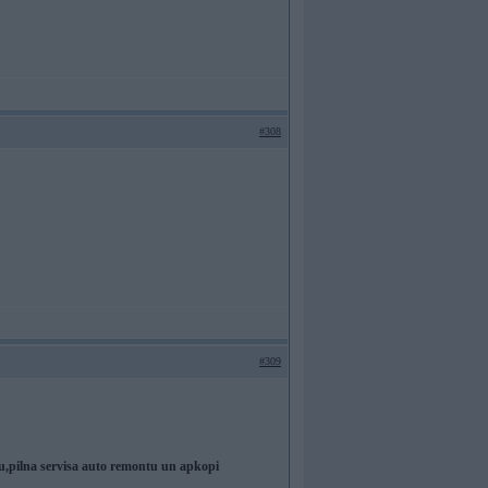
#308
#309
pilna servisa auto remontu un apkopi