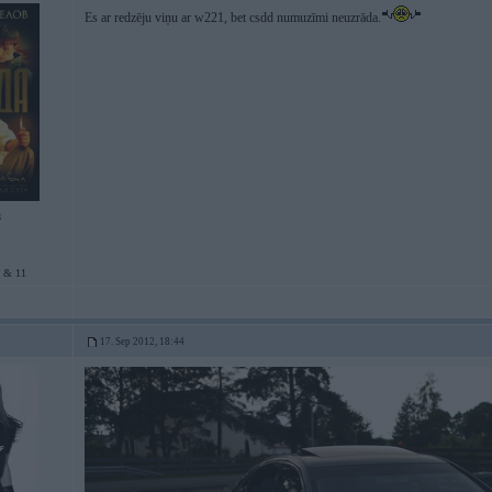
Es ar redzēju viņu ar w221, bet csdd numuzīmi neuzrāda.
8
 & 11
17. Sep 2012, 18:44