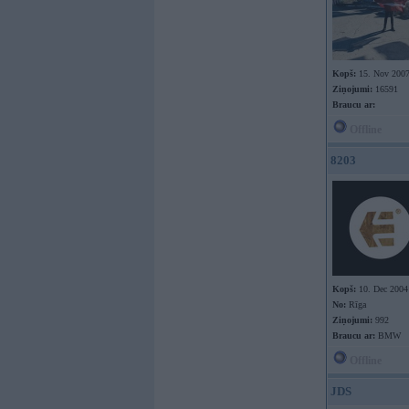
Kopš:
15. Nov 200
Ziņojumi:
16591
Braucu ar:
Offline
8203
Kopš:
10. Dec 2004
No:
Rīga
Ziņojumi:
992
Braucu ar:
BMW
Offline
JDS