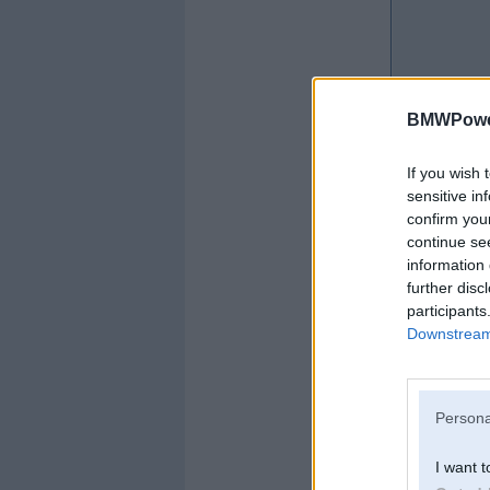
BMWPower
If you wish 
sensitive in
confirm you
continue se
information 
further disc
participants
Downstream 
Persona
Offline
I want t
Arturiks