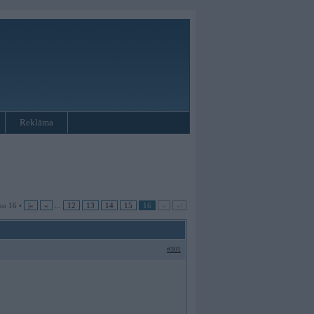
Reklāma
no 16 •
|«
«
...
12
13
14
15
16
»
»|
#301