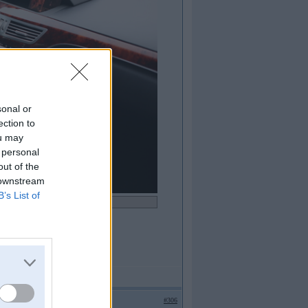
sonal or
ection to
ou may
 personal
out of the
 downstream
B’s List of
#306