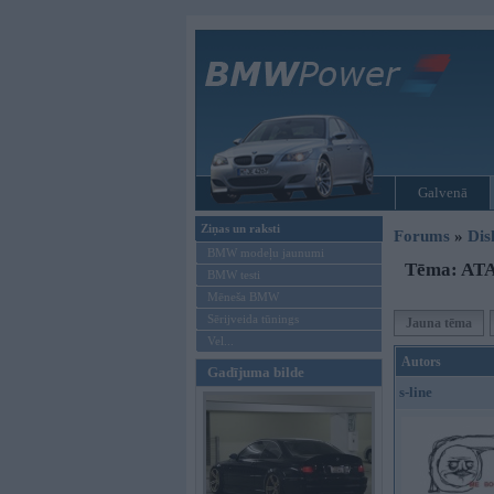
Galvenā
Ziņas un raksti
Forums
»
Dis
BMW modeļu jaunumi
Tēma: ATA
BMW testi
Mēneša BMW
Sērijveida tūnings
Jauna tēma
Vel...
Autors
Gadījuma bilde
s-line