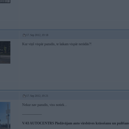
17. Sep 2012, 19:18
Kur viņš vispār pazudis, te laikam vispār nerādās?!
17. Sep 2012, 19:21
Nekur nav pazudis, viss notiek...
-----------------
V/43 AUTOCENTRS Piedāvājam auto virsbūves krāsošanu un pulēšanu,