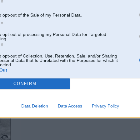
In
e.csdd.lv melo?
o opt-out of the Sale of my Personal Data.
In
to opt-out of processing my Personal Data for Targeted
ing.
In
o opt-out of Collection, Use, Retention, Sale, and/or Sharing
ersonal Data that Is Unrelated with the Purposes for which it
lected.
8
Out
 & 11
CONFIRM
17. Sep 2012, 19:14
Data Deletion
Data Access
Privacy Policy
kas tā par čiksu panelī?