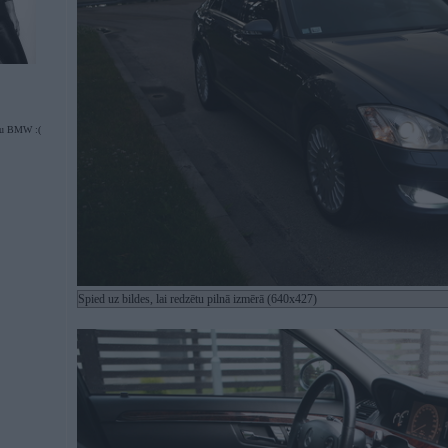
tu BMW :(
Spied uz bildes, lai redzētu pilnā izmērā (640x427)