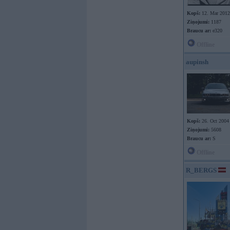
Kopš:
12. Mar 2012
Ziņojumi:
1187
Braucu ar:
e320
Offline
aupinsh
Kopš:
26. Oct 2004
Ziņojumi:
5608
Braucu ar:
S
Offline
R_BERGS