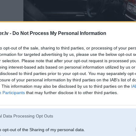
.lv -
Do Not Process My Personal Information
to opt-out of the sale, sharing to third parties, or processing of your per
formation for targeted advertising by us, please use the below opt-out s
r selection. Please note that after your opt-out request is processed y
eing interest-based ads based on personal information utilized by us or
disclosed to third parties prior to your opt-out. You may separately opt-
losure of your personal information by third parties on the IAB’s list of
. This information may also be disclosed by us to third parties on the
IA
Spied uz bildes, lai redzētu pilnā izmērā (640x427)
Participants
that may further disclose it to other third parties.
-----------------
Nemāki braukt? Parādi to citiem - nopērc volvo!
l Data Processing Opt Outs
o opt-out of the Sharing of my personal data.
17. Sep 2012, 18:46