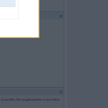
#8
#9
vus un pacietību. Mēs pusgadu pisāmies ar tiem sūdiem