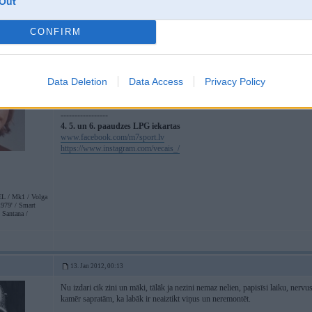
Out
CONFIRM
12. Jan 2012, 23:53
Aizbrauc pie Oļega(29509017) uz Tallinas ielas..
Pateiks taisāms vai metams.
Data Deletion
Data Access
Privacy Policy
Kakatroniku guru
-----------------
4. 5. un 6. paaudzes LPG iekartas
www.facebook.com/m7sport.lv
https://www.instagram.com/vecais_/
 / Mk1 / Volga
979' / Smart
 Santana /
13. Jan 2012, 00:13
Nu izdari cik zini un māki, tālāk ja nezini nemaz nelien, papisīsi laiku, ner
kamēr sapratām, ka labāk ir neaiztikt viņus un neremontēt.