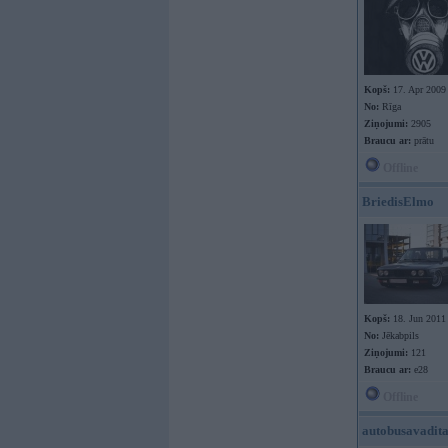
Kopš:
17. Apr 2009
No:
Rīga
Ziņojumi:
2905
Braucu ar:
prātu
Offline
BriedisElmo
Kopš:
18. Jun 2011
No:
Jēkabpils
Ziņojumi:
121
Braucu ar:
e28
Offline
autobusavadita