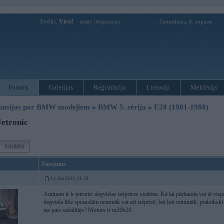
Sveiks,
Viesi!
|
Ceturtdiena, 6. augusts
Ienākt
Reģistrācija
Forums
Galerijas
Reģistrācija
Lietotāji
Meklētājs
kusijas par BMW modeļiem
»
BMW 5. sērija
»
E28 (1981-1988)
etronic
Atbildēt
Ziņojums
11. Jan 2012, 11:28
Autiņam ir k-jetronic degvielas iešprices sistēma. Kā lai pārbauda vai tā vispā
degviela līdz sprauslām nenonāk vai arī izšpricē, bet ļoti minimāli, praktik
tas pats sadalītājs? Motors ir m20b20.