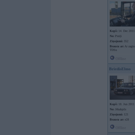
Kopš:
14. Dec 2011
No:
Preiļi
Ziņojumi:
352
Braucu ar:
Ar zagtu
TDSu
Offline
BriedisElmo
Kopš:
18. Jun 2011
No:
Jēkabpils
Ziņojumi:
121
Braucu ar:
e28
Offline