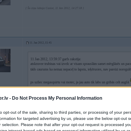
[ Šo ziņu laboja Castor, 11 Jan 2012, 14:27:18 ]
11. Jan 2012, 15:45
11 Jan 2012, 13:59:37 garfs rakstīja:
atskruvee trubinas vai izvelc ar visam sprauslām samet mērglāzēs un pace
tāds caurums ka nemaz nepaceļ to lapstu, ieķērusies, nav pareizi noregul
ps uzliec megasquirtu vai motec, ja jau auto tik labs un gribās celt augšā
.lv -
Do Not Process My Personal Information
Būs jāiziet cauri.. Auto stāvoklis nav spīdošs, bet virsbūve jau gandrīz visa p
tēpē negribas šķirties, zinu, ka jau sen varēja nopirkt citu un labāku, bet n
neesmu dzirdējis, pārtaisīt viņu arī prāta nebūs, pat ar visu palīgmateriālu, k
to opt-out of the sale, sharing to third parties, or processing of your per
pats neaizies.
formation for targeted advertising by us, please use the below opt-out s
r selection. Please note that after your opt-out request is processed y
eing interest-based ads based on personal information utilized by us or