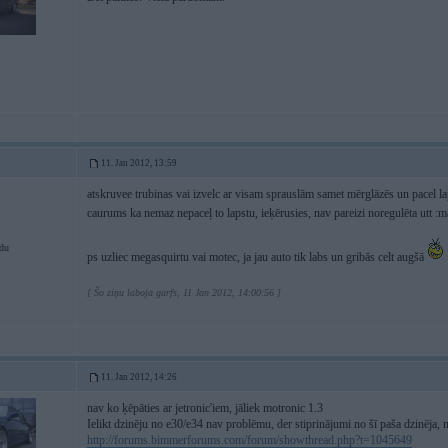
11. Jan 2012, 13:59
atskruvee trubinas vai izvelc ar visam sprauslām samet mērglāzēs un pacel la
caurums ka nemaz nepaceļ to lapstu, ieķērusies, nav pareizi noregulēta utt 
du
ps uzliec megasquirtu vai motec, ja jau auto tik labs un gribās celt augšā
[ Šo ziņu laboja garfs, 11 Jan 2012, 14:00:56 ]
11. Jan 2012, 14:26
nav ko ķēpāties ar jetronic'iem, jāliek motronic 1.3
Ielikt dzinēju no e30/e34 nav problēmu, der stiprinājumi no šī paša dzinēja, n
http://forums.bimmerforums.com/forum/showthread.php?t=1045649