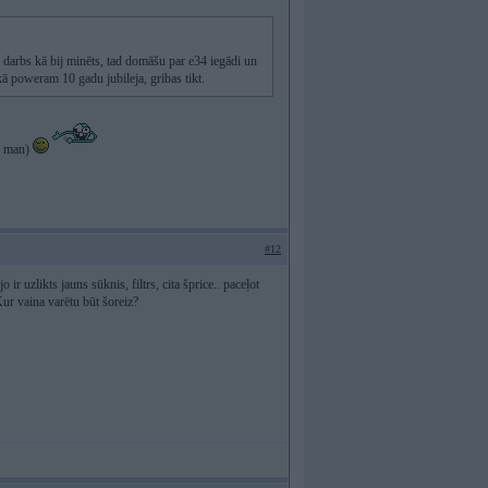
 darbs kā bij minēts, tad domāšu par e34 iegādi un
ā poweram 10 gadu jubileja, gribas tikt.
az man)
#12
 ir uzlikts jauns sūknis, filtrs, cita šprice.. paceļot
Kur vaina varētu būt šoreiz?