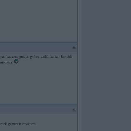
#4
pstu kas zem gumijas gofras. varbūt ka kaut kur tāds
:manometrs:
#5
eliels gemars ir ar vadiem.