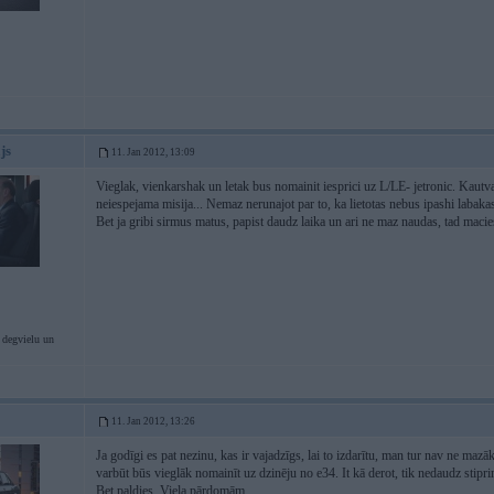
js
11. Jan 2012, 13:09
Vieglak, vienkarshak un letak bus nomainit iesprici uz L/LE- jetronic. Kautvai t
neiespejama misija... Nemaz nerunajot par to, ka lietotas nebus ipashi labaka
Bet ja gribi sirmus matus, papist daudz laika un ari ne maz naudas, tad maci
 degvielu un
11. Jan 2012, 13:26
Ja godīgi es pat nezinu, kas ir vajadzīgs, lai to izdarītu, man tur nav ne maz
varbūt būs vieglāk nomainīt uz dzinēju no e34. It kā derot, tik nedaudz stipr
Bet paldies. Viela pārdomām.