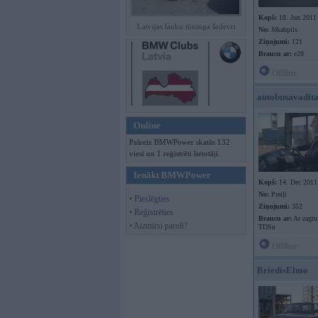
Kopš:
18. Jun 2011
Latvijas lauku tūninga šedevri
No:
Jēkabpils
Ziņojumi:
121
Braucu ar:
e28
Offline
autobusavadita
Online
Pašreiz BMWPower skatās 132
viesi un 1 reģistrēti lietotāji.
Ienākt BMWPower
Kopš:
14. Dec 2011
No:
Preiļi
• Pieslēgties
Ziņojumi:
352
• Reģistrēties
Braucu ar:
Ar zagtu
• Aizmirsi paroli?
TDSu
Offline
BriedisElmo