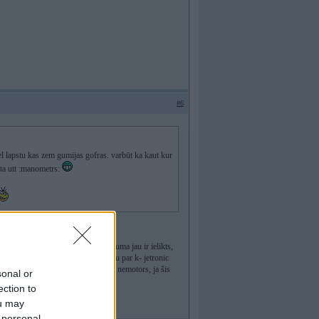
#6
l lapstu kas zem gumijas gofras. varbūt ka kaut kur
ēta utt :manometrs:
ārmetināta. daudz laika un finansējuma jau ir ielikts,
u, no savām kļūdām mācās.. Neko labu par k- jetronic
o man te sadeva. Būs vien jābāž cits nemotors, ja šis
sonal or
ection to
ou may
 personal