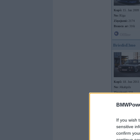
Kopš:
15. Jan 2009
No:
Rīga
Ziņojumi:
2174
Braucu ar:
316i
Offline
BriedisElmo
Kopš:
18. Jun 2011
No:
Jēkabpils
Ziņojumi:
121
Braucu ar:
e28
BMWPower
If you wish 
sensitive in
confirm you
Offline
continue se