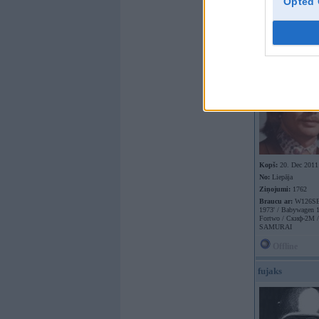
Opted 
Offline
Vecais
Kopš:
20. Dec 2011
No:
Liepāja
Ziņojumi:
1762
Braucu ar:
W126SEL
1973' / Babywagen 1
Fortwo / Скиф-2М /
SAMURAI
Offline
fujaks