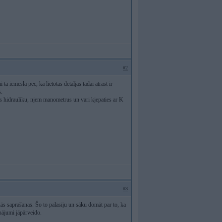
#2
a iemesla pec, ka lietotas detaljas tadai atrast ir
s.
es hidrauliku, njem manometrus un vari kjepaties ar K
#3
ākās saprašanas. Šo to palasīju un sāku domāt par to, ka
inājumi jāpārveido.