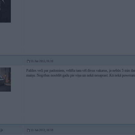
13. Jan 2012, 16:10
Paldies veči par padomiem, veltīšu tam vēl divus vakarus, ja nebūs 5 min dar
maiņu. Negribas nosēdēt gadu pie viņa un nekā nesaprast. Kā nekā poweram 1
js
13. Jan 2012, 16:59