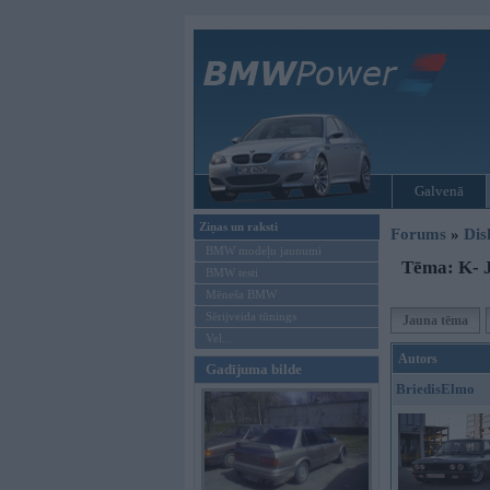
Galvenā
Ziņas un raksti
Forums
»
Dis
BMW modeļu jaunumi
Tēma: K- J
BMW testi
Mēneša BMW
Sērijveida tūnings
Jauna tēma
Vel...
Autors
Gadījuma bilde
BriedisElmo