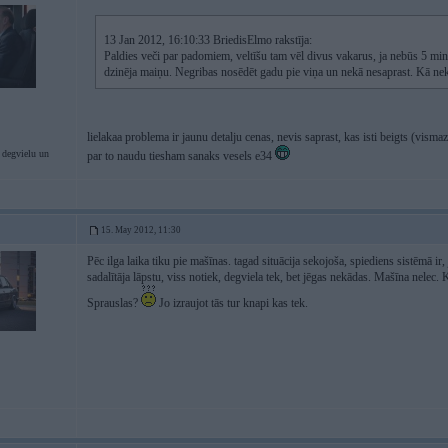
13 Jan 2012, 16:10:33 BriedisElmo rakstīja:
Paldies veči par padomiem, veltīšu tam vēl divus vakarus, ja nebūs 5 min
dzinēja maiņu. Negribas nosēdēt gadu pie viņa un nekā nesaprast. Kā nek
lielakaa problema ir jaunu detalju cenas, nevis saprast, kas isti beigts (vism
 degvielu un
par to naudu tiesham sanaks vesels e34
15. May 2012, 11:30
Pēc ilga laika tiku pie mašīnas. tagad situācija sekojoša, spiediens sistēmā ir, jo
sadalītāja lāpstu, viss notiek, degviela tek, bet jēgas nekādas. Mašīna nelec. 
Sprauslas?
Jo izraujot tās tur knapi kas tek.