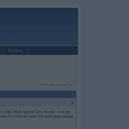
Reklāma
13 ziņojumi • Lapa 1 no 1 •
#1
r strādā. Sūknis degvielu dzen, "abratka" arī iet, bet
ski nekā. Kur varētu būt vaina? Un varbūt kādam mētājas