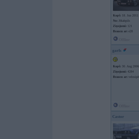
Kopš:
18. Jun 2011
No:
Jēkabpils
Ziņojumi:
121
Braucu ar:
e28
Offline
garfs
Kopš:
30. Aug 2006
Ziņojumi:
4284
Braucu ar:
velosipē
Offline
Castor