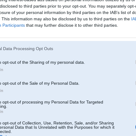
js
disclosed to third parties prior to your opt-out. You may separately opt-
12. Jan 2012, 12:14
losure of your personal information by third parties on the IAB’s list of
. This information may also be disclosed by us to third parties on the
IA
11 Jan 2012, 15:45:09 BriedisElmo rakstīja:
Participants
that may further disclose it to other third parties.
11 Jan 2012, 13:59:37 garfs rakstīja:
atskruvee trubinas vai izvelc ar visam sprauslām samet mērglāzēs un 
kaut kur tāds caurums ka nemaz nepaceļ to lapstu, ieķērusies, nav par
l Data Processing Opt Outs
 degvielu un
ps uzliec megasquirtu vai motec, ja jau auto tik labs un gribās celt au
o opt-out of the Sharing of my personal data.
In
Būs jāiziet cauri.. Auto stāvoklis nav spīdošs, bet virsbūve jau gandrīz v
o opt-out of the Sale of my Personal Data.
ielikts, tēpē negribas šķirties, zinu, ka jau sen varēja nopirkt citu un l
k- jetronic neesmu dzirdējis, pārtaisīt viņu arī prāta nebūs, pat ar visu pa
In
nemotors, ja šis pats neaizies.
to opt-out of processing my Personal Data for Targeted
ing.
neredzu jegu jaaties ar K-Jetronic, ja tas nav 5min jautajums (stipri saubos).
In
daljas dabut nevar un vinju vispar nav), bet gan uzlikt vainu L-Jetronicu vai 
o opt-out of Collection, Use, Retention, Sale, and/or Sharing
abi risinajumi nav vienkarshi, bet otraja vismaz ir garantets rezultats
ersonal Data that Is Unrelated with the Purposes for which it
lected.
p.s. esmu to savulaik darijis