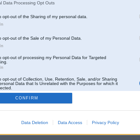
Pēdējie ziņojumi forumā
l Data Processing Opt Outs
[
]
o opt-out of the Sharing of my personal data.
In
o opt-out of the Sale of my Personal Data.
In
to opt-out of processing my Personal Data for Targeted
ing.
In
o opt-out of Collection, Use, Retention, Sale, and/or Sharing
ersonal Data that Is Unrelated with the Purposes for which it
lected.
Out
CONFIRM
 un nav saistīts ar
Galvena
|
Forums
|
Galerijas
|
Reģistrācija
|
Lietotaāji
|
Meklētājs
|
Reklā
Data Deletion
Data Access
Privacy Policy