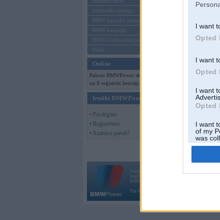
Mēneša BMW
Persona
Sērijveida tūnings
BMW pasaules jaunumi
I want t
BMW koncepti
Opted 
BMW konkurentu jaunumi
Moto
I want t
Online
Opted 
Pašreiz BMWPower skatās 93 viesi
un 9 reģistrēti lietotāji.
I want 
Advertis
Ienākt BMWPower
Opted 
• Pieslēgties
• Reģistrēties
I want t
of my P
• Aizmirsi paroli?
was col
Opted 
Vortāls BMWPower.lv darbojas
kopš 2002. gada 14. maija. Tas nav auto klubs
BMW AG.
Par BMWPower
|
Kontakti
|
Reklāma