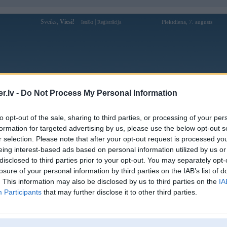
Sveiks,
Viesi!
|
Piektdiena, 7. augusts
Ienākt
Reģistrācija
Forums
Galerijas
Reģistrācija
Lietotāji
Meklētājs
.lv -
Do Not Process My Personal Information
Lietotāja fujaks profils
to opt-out of the sale, sharing to third parties, or processing of your per
formation for targeted advertising by us, please use the below opt-out s
Pēdējo reizi manīts: 11. Jul 2026, 21:48
r selection. Please note that after your opt-out request is processed y
eing interest-based ads based on personal information utilized by us or
Lietotājvārds:
fujaks
disclosed to third parties prior to your opt-out. You may separately opt-
Pilsēta:
Rīga
losure of your personal information by third parties on the IAB’s list of
Braucu ar:
prātu
. This information may also be disclosed by us to third parties on the
IA
Nodarbošanās:
Transports
Participants
that may further disclose it to other third parties.
Intereses:
dzelži
Ziņojumi forumā:
2905