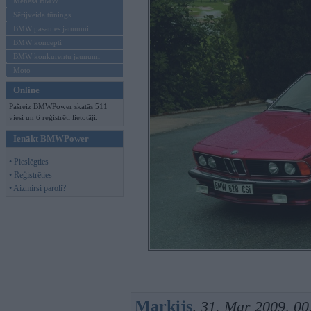
Mēneša BMW
Sērijveida tūnings
BMW pasaules jaunumi
BMW koncepti
BMW konkurentu jaunumi
Moto
Online
Pašreiz BMWPower skatās 511
viesi un 6 reģistrēti lietotāji.
Ienākt BMWPower
• Pieslēgties
• Reģistrēties
• Aizmirsi paroli?
Markijs
,
31. Mar 2009, 00