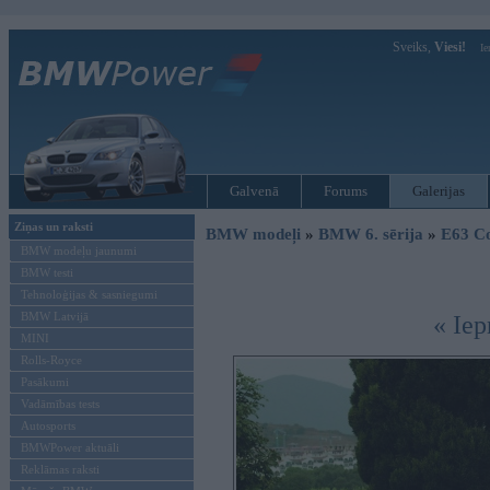
Sveiks,
Viesi!
Ie
Galvenā
Forums
Galerijas
Ziņas un raksti
BMW modeļi
»
BMW 6. sērija
»
E63 C
BMW modeļu jaunumi
BMW testi
Tehnoloģijas & sasniegumi
BMW Latvijā
« Iep
MINI
Rolls-Royce
Pasākumi
Vadāmības tests
Autosports
BMWPower aktuāli
Reklāmas raksti