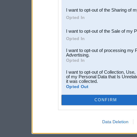
also be disclosed by us to 
I want to opt-out of the Sharing of 
Downstream Participants
th
Opted In
third parties.
I want to opt-out of the Sale of my 
Opted In
I want to opt-out of processing my 
Advertising.
Opted In
I want to opt-out of Collection, Use
of my Personal Data that Is Unrelat
it was collected.
Opted Out
CONFIRM
Data Deletion