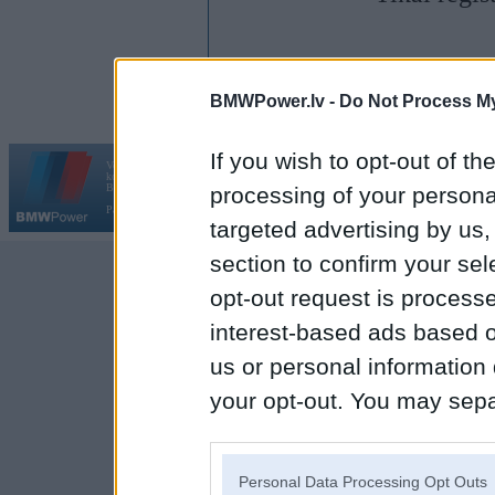
BMWPower.lv -
Do Not Process My
If you wish to opt-out of the
Vortāls BMWPower.lv darbojas
kopš 2002. gada 14. maija. Tas nav auto klubs un nav saistīts ar
Galvena
|
Fo
BMW AG.
processing of your personal
Par BMWPower
|
Kontakti
|
Reklāma
targeted advertising by us
section to confirm your sel
opt-out request is proces
interest-based ads based o
us or personal information d
your opt-out. You may separ
disclosure of your personal
IAB’s list of downstream pa
Personal Data Processing Opt Outs